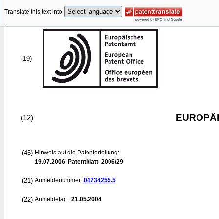
Translate this text into
(19)
EUROPÄI
(12)
(45)
Hinweis auf die Patenterteilung:
19.07.2006
Patentblatt 2006/29
(21)
Anmeldenummer:
04734255.5
(22)
Anmeldetag:
21.05.2004