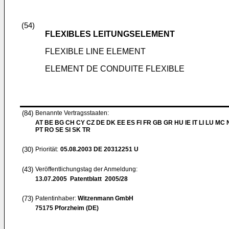
(54)
FLEXIBLES LEITUNGSELEMENT
FLEXIBLE LINE ELEMENT
ELEMENT DE CONDUITE FLEXIBLE
(84)
Benannte Vertragsstaaten:
AT BE BG CH CY CZ DE DK EE ES FI FR GB GR HU IE IT LI LU MC 
PT RO SE SI SK TR
(30)
Priorität:
05.08.2003
DE 20312251 U
(43)
Veröffentlichungstag der Anmeldung:
13.07.2005
Patentblatt 2005/28
(73)
Patentinhaber:
Witzenmann GmbH
75175 Pforzheim (DE)