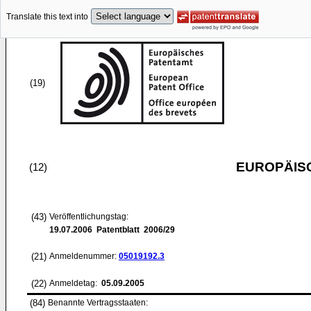
Translate this text into
(19)
EUROPÄIS
(12)
(43)
Veröffentlichungstag:
19.07.2006
Patentblatt 2006/29
(21)
Anmeldenummer:
05019192.3
(22)
Anmeldetag:
05.09.2005
(84)
Benannte Vertragsstaaten: