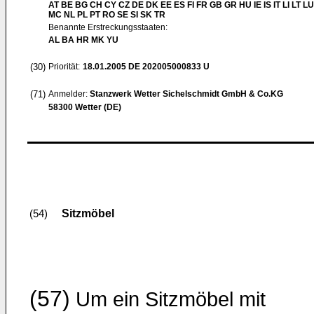
AT BE BG CH CY CZ DE DK EE ES FI FR GB GR HU IE IS IT LI LT LU
MC NL PL PT RO SE SI SK TR
Benannte Erstreckungsstaaten:
AL BA HR MK YU
(30)
Priorität:
18.01.2005
DE 202005000833 U
(71)
Anmelder:
Stanzwerk Wetter Sichelschmidt GmbH & Co.KG
58300 Wetter (DE)
Sitzmöbel
(54)
(57)
Um ein Sitzmöbel mit