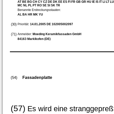
AT BE BG CH CY CZ DE DK EE ES FI FR GB GR HU IE IS IT LI LT LU
MC NL PL PT RO SE SI SK TR
Benannte Erstreckungsstaaten:
AL BA HR MK YU
(30)
Priorität:
14.01.2005
DE 102005002097
(71)
Anmelder:
Moeding Keramikfassaden GmbH
84163 Marklkofen (DE)
Fassadenplatte
(54)
(57)
Es wird eine stranggepreß