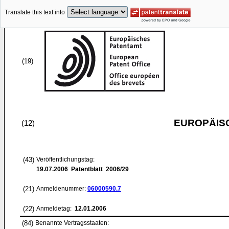
Translate this text into
(19)
EUROPÄIS
(12)
(43)
Veröffentlichungstag:
19.07.2006
Patentblatt 2006/29
(21)
Anmeldenummer:
06000590.7
(22)
Anmeldetag:
12.01.2006
(84)
Benannte Vertragsstaaten: