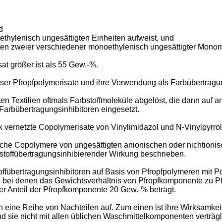
d
ethylenisch ungesättigten Einheiten aufweist, und
ren zweier verschiedener monoethylenisch ungesättigter Monome
at größer ist als 55 Gew.-%.
eser Pfropfpolymerisate und ihre Verwendung als Farbübertragu
Textilien oftmals Farbstoffmoleküle abgelöst, die dann auf a
arbübertragungsinhibitoren eingesetzt.
vernetzte Copolymerisate von Vinylimidazol und N-Vinylpyrrol
sche Copolymere von ungesättigten anionischen oder nichtioni
toffübertragungsinhibierender Wirkung beschrieben.
ffübertragungsinhibitoren auf Basis von Pfropfpolymeren mit Po
bei denen das Gewichtsverhältnis von Pfropfkomponente zu Pfrop
der Anteil der Pfropfkomponente 20 Gew.-% beträgt.
eine Reihe von Nachteilen auf. Zum einen ist ihre Wirksamkeit
ie nicht mit allen üblichen Waschmittelkomponenten verträgli