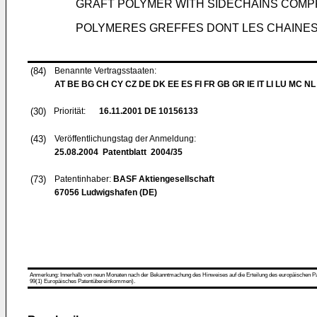
GRAFT POLYMER WITH SIDECHAINS COMP
POLYMERES GREFFES DONT LES CHAINE
(84)
Benannte Vertragsstaaten:
AT BE BG CH CY CZ DE DK EE ES FI FR GB GR IE IT LI LU MC NL
(30)
Priorität:
16.11.2001
DE 10156133
(43)
Veröffentlichungstag der Anmeldung:
25.08.2004
Patentblatt 2004/35
(73)
Patentinhaber:
BASF Aktiengesellschaft
67056 Ludwigshafen (DE)
Anmerkung: Innerhalb von neun Monaten nach der Bekanntmachung des Hinweises auf die Erteilung des europäischen Patent
99(1) Europäisches Patentübereinkommen).