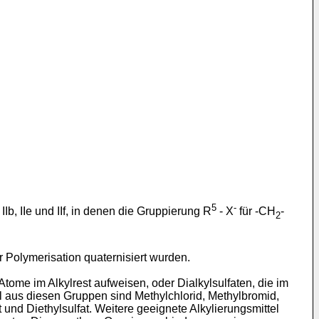
5
-
, IIe und IIf, in denen die Gruppierung R
- X
für -CH
-
2
 Polymerisation quaternisiert wurden.
tome im Alkylrest aufweisen, oder Dialkylsulfaten, die im
l aus diesen Gruppen sind Methylchlorid, Methylbromid,
 und Diethylsulfat. Weitere geeignete Alkylierungsmittel