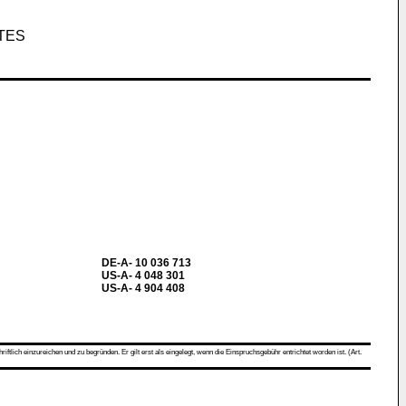
TES
DE-A- 10 036 713
US-A- 4 048 301
US-A- 4 904 408
ch einzureichen und zu begründen. Er gilt erst als eingelegt, wenn die Einspruchsgebühr entrichtet worden ist. (Art.