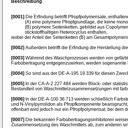
Beschreibung
[0001]
Die Erfindung betrifft Pfropfpolymerisate, enthalten
(A) eine polymere Pfropfgrundlage, die keine mono
(B) polymere Seitenketten, gebildet aus Copolyme
stickstoffhaltigen Heterocyclus enthalten,
wobei der Anteil der Seitenketten (B) am Gesamtpolymeris
[0002]
Außerdem betrifft die Erfindung die Herstellung di
[0003]
Während des Waschprozesses werden von gefärbten 
Farbübertragung entgegenzuwirken, werden sogenannte F
[0004]
So sind aus der DE-A-195 19 339 für diesen Zweck 
[0005]
In der CA-A-2 227 484 werden Block- oder statisti
Bestandteil von Waschmittelzusammensetzungen mit farbs
[0006]
In der DE-A-100 36 713 werden schließlich Farbsto
und N-Vinylpyrrolidon als Pfropfkomponente beansprucht, 
offenbart wird jedoch nur ein Pfropfpolymerisat, bei dem 
[0007]
Die bekannten Farbübertragungsinhibitoren weisen 
Zusammensetzung des Waschmittels ab, zum anderen sind s