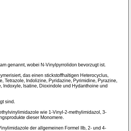
am genannt, wobei N-Vinylpyrrolidon bevorzugt ist.
erisiert, das einen stickstoffhaltigen Heterocyclus,
, Tetrazole, Indolizine, Pyridazine, Pyrimidine, Pyrazine,
e, Indoxyle, Isatine, Dioxindole und Hydanthoine und
t sind.
hylvinylimidazole wie 1-Vinyl-2-methylimidazol, 3-
erungsprodukte dieser Monomere.
ylimidazole der allgemeinen Formel IIb, 2- und 4-