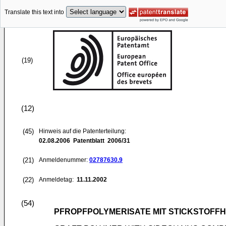
Translate this text into
(19)
(12)
(45)
Hinweis auf die Patenterteilung:
02.08.2006
Patentblatt 2006/31
(21)
Anmeldenummer:
02787630.9
(22)
Anmeldetag:
11.11.2002
(54)
PFROPFPOLYMERISATE MIT STICKSTOFF