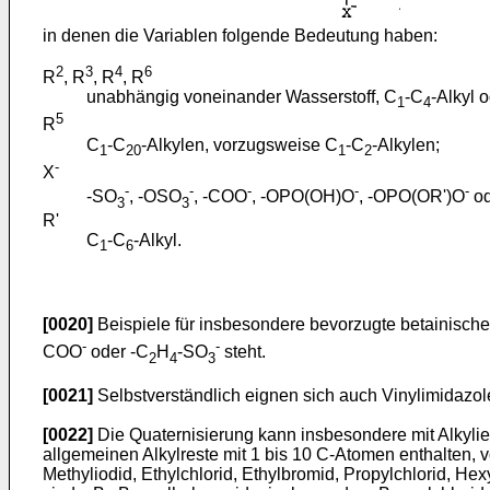
in denen die Variablen folgende Bedeutung haben:
2
3
4
6
R
, R
, R
, R
unabhängig voneinander Wasserstoff, C
-C
-Alkyl 
1
4
5
R
C
-C
-Alkylen, vorzugsweise C
-C
-Alkylen;
1
20
1
2
-
X
-
-
-
-
-
-SO
, -OSO
, -COO
, -OPO(OH)O
, -OPO(OR')O
od
3
3
R'
C
-C
-Alkyl.
1
6
[0020]
Beispiele für insbesondere bevorzugte betainische
-
-
COO
oder -C
H
-SO
steht.
2
4
3
[0021]
Selbstverständlich eignen sich auch Vinylimidazol
[0022]
Die Quaternisierung kann insbesondere mit Alkylier
allgemeinen Alkylreste mit 1 bis 10 C-Atomen enthalten,
Methyliodid, Ethylchlorid, Ethylbromid, Propylchlorid, Hex