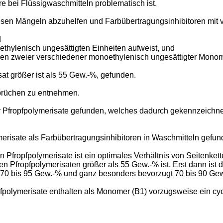
bei Flüssigwaschmitteln problematisch ist.
esen Mängeln abzuhelfen und Farbübertragungsinhibitoren mit v
d
ethylenisch ungesättigten Einheiten aufweist, und
ren zweier verschiedener monoethylenisch ungesättigter Monome
at größer ist als 55 Gew.-%, gefunden.
prüchen zu entnehmen.
 Pfropfpolymerisate gefunden, welches dadurch gekennzeichne
erisate als Farbübertragungsinhibitoren in Waschmitteln gefun
fropfpolymerisate ist ein optimales Verhältnis von Seitenkette
 den Pfropfpolymerisaten größer als 55 Gew.-% ist. Erst dann ist
t 70 bis 95 Gew.-% und ganz besonders bevorzugt 70 bis 90 Ge
fpolymerisate enthalten als Monomer (B1) vorzugsweise ein cyc