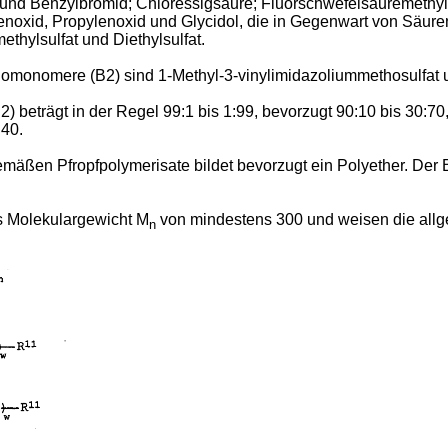
d und Benzylbromid; Chloressigsäure; Fluorschwefelsäuremeth
ylenoxid, Propylenoxid und Glycidol, die in Gegenwart von Säur
ethylsulfat und Diethylsulfat.
Comonomere (B2) sind 1-Methyl-3-vinylimidazoliummethosulfat 
 beträgt in der Regel 99:1 bis 1:99, bevorzugt 90:10 bis 30:7
:40.
mäßen Pfropfpolymerisate bildet bevorzugt ein Polyether. Der 
es Molekulargewicht M
von mindestens 300 und weisen die allg
n