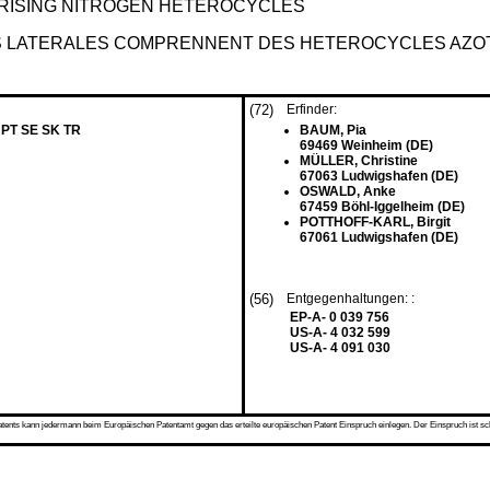
RISING NITROGEN HETEROCYCLES
S LATERALES COMPRENNENT DES HETEROCYCLES AZO
(72)
Erfinder:
 PT SE SK TR
BAUM, Pia
69469 Weinheim (DE)
MÜLLER, Christine
67063 Ludwigshafen (DE)
OSWALD, Anke
67459 Böhl-Iggelheim (DE)
POTTHOFF-KARL, Birgit
67061 Ludwigshafen (DE)
(56)
Entgegenhaltungen: :
EP-A- 0 039 756
US-A- 4 032 599
US-A- 4 091 030
s kann jedermann beim Europäischen Patentamt gegen das erteilte europäischen Patent Einspruch einlegen. Der Einspruch ist schriftli