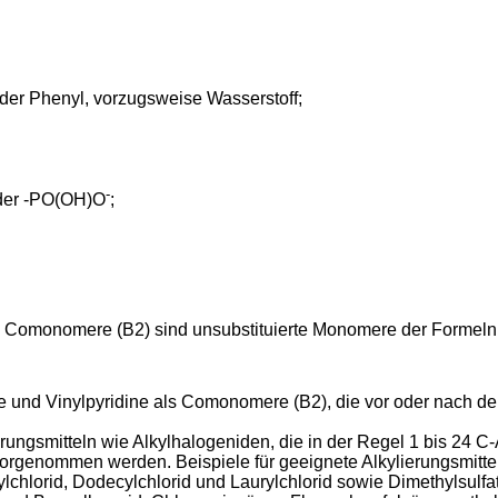
oder Phenyl, vorzugsweise Wasserstoff;
-
er -PO(OH)O
;
 Comonomere (B2) sind unsubstituierte Monomere der Formeln IIb
e und Vinylpyridine als Comonomere (B2), die vor oder nach der
ungsmitteln wie Alkylhalogeniden, die in der Regel 1 bis 24 C-A
 vorgenommen werden. Beispiele für geeignete Alkylierungsmitte
ylchlorid, Dodecylchlorid und Laurylchlorid sowie Dimethylsulfat