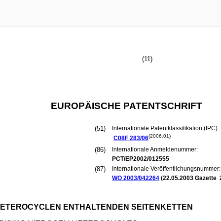
(11)
EUROPÄISCHE PATENTSCHRIFT
(51)
Internationale Patentklassifikation (IPC):
(2006.01)
C08F
283/06
(86)
Internationale Anmeldenummer:
PCT/EP2002/012555
(87)
Internationale Veröffentlichungsnummer:
WO 2003/042264
(
22.05.2003
Gazette 
HETEROCYCLEN ENTHALTENDEN SEITENKETTEN