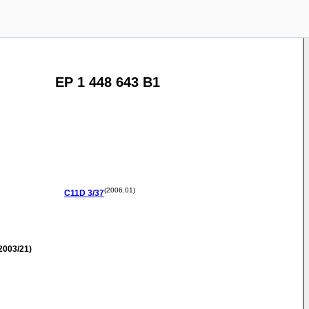
EP 1 448 643 B1
(2006.01)
C11D
3/37
2003/21)