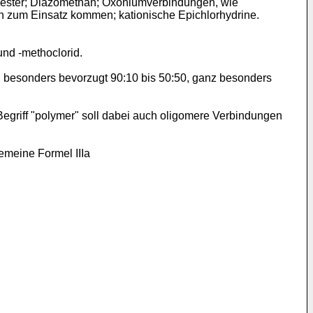
ylester; Diazomethan; Oxoniumverbindungen, wie
en zum Einsatz kommen; kationische Epichlorhydrine.
und -methoclorid.
0, besonders bevorzugt 90:10 bis 50:50, ganz besonders
Begriff "polymer" soll dabei auch oligomere Verbindungen
emeine Formel IIIa