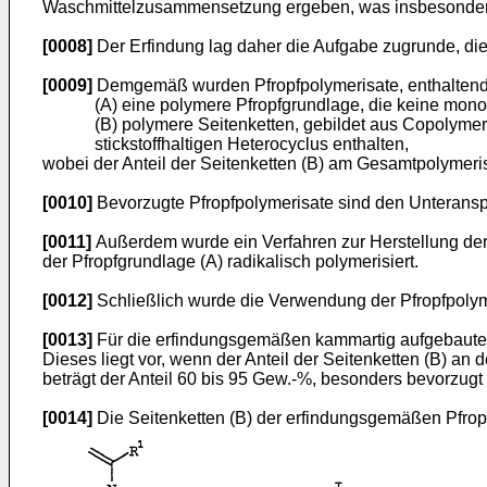
Waschmittelzusammensetzung ergeben, was insbesondere 
[0008]
Der Erfindung lag daher die Aufgabe zugrunde, di
[0009]
Demgemäß wurden Pfropfpolymerisate, enthalten
(A) eine polymere Pfropfgrundlage, die keine mono
(B) polymere Seitenketten, gebildet aus Copolyme
stickstoffhaltigen Heterocyclus enthalten,
wobei der Anteil der Seitenketten (B) am Gesamtpolymeris
[0010]
Bevorzugte Pfropfpolymerisate sind den Unterans
[0011]
Außerdem wurde ein Verfahren zur Herstellung der
der Pfropfgrundlage (A) radikalisch polymerisiert.
[0012]
Schließlich wurde die Verwendung der Pfropfpolym
[0013]
Für die erfindungsgemäßen kammartig aufgebauten P
Dieses liegt vor, wenn der Anteil der Seitenketten (B) an
beträgt der Anteil 60 bis 95 Gew.-%, besonders bevorzug
[0014]
Die Seitenketten (B) der erfindungsgemäßen Pfrop