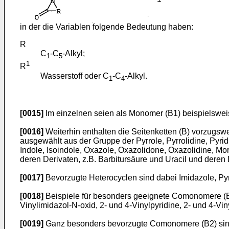
in der die Variablen folgende Bedeutung haben:
R
C
-C
-Alkyl;
1
5
1
R
Wasserstoff oder C
-C
-Alkyl.
1
4
[0015]
Im einzelnen seien als Monomer (B1) beispielsweis
[0016]
Weiterhin enthalten die Seitenketten (B) vorzugswe
ausgewählt aus der Gruppe der Pyrrole, Pyrrolidine, Pyridi
Indole, Isoindole, Oxazole, Oxazolidone, Oxazolidine, Mor
deren Derivaten, z.B. Barbitursäure und Uracil und deren D
[0017]
Bevorzugte Heterocyclen sind dabei Imidazole, Pyr
[0018]
Beispiele für besonders geeignete Comonomere (B2)
Vinylimidazol-N-oxid, 2- und 4-Vinylpyridine, 2- und 4-V
[0019]
Ganz besonders bevorzugte Comonomere (B2) sind N