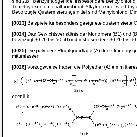
sind z.B.: Benzylhalogenide, insbesondere Benzylchlori
Trimethyloxoniumtetrafluoroborat; Alkylenoxide, wie Eth
Bevorzugte Quaternisierungsmittel sind Methylchlorid, Dim
[0023]
Beispiele für besonders geeignete quaternisierte 
[0024]
Das Gewichtsverhältnis der Monomere (B1) und (B2)
bevorzugt 80:20 bis 50:50 und insbesondere 80:20 bis 60
[0025]
Die polymere Pfropfgrundlage (A) der erfindungsge
mitumfassen.
[0026]
Vorzugsweise haben die Polyether (A) ein mittler
oder IIIb