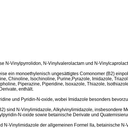
e N-Vinylpyrrolidon, N-Vinylvalerolactam und N-Vinylcaprolact
ise ein monoethylenisch ungesättigtes Comonomer (B2) einpolym
ne, Chinoline, Isochinoline, Purine,Pyrazole, Imidazole, Triazole
pholine, Piperazine, Piperidine, Isoxazole, Thiazole, Isothiazol
erivate, enthält.
idine und Pyridin-N-oxide, wobei Imidazole besonders bevorzug
 sind N-Vinylimidazole, Alkylvinylimidazole, insbesondere Met
inylpyridin-N-oxide sowie betainische Derivate und Quaternisi
-Vinylimidazole der allgemeinen Formel IIa, betainische N-Vin