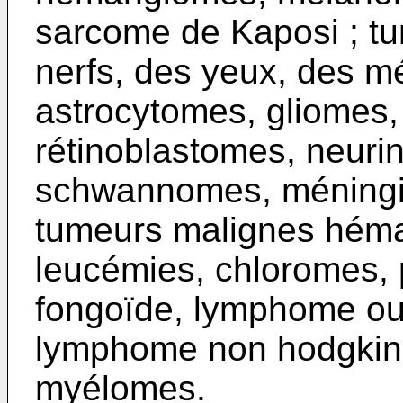
sarcome de Kaposi ; t
nerfs, des yeux, des m
astrocytomes, gliomes,
rétinoblastomes, neur
schwannomes, méningi
tumeurs malignes héma
leucémies, chloromes,
fongoïde, lymphome ou 
lymphome non hodgkini
myélomes.