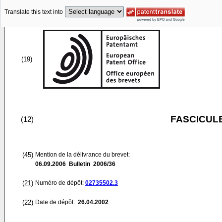
Translate this text into
(19)
FASCICUL
(12)
(45)
Mention de la délivrance du brevet:
06.09.2006
Bulletin 2006/36
(21)
Numéro de dépôt:
02735502.3
(22)
Date de dépôt:
26.04.2002