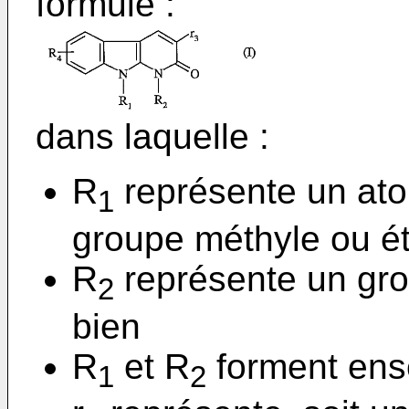
formule :
dans laquelle :
R
représente un at
1
groupe méthyle ou ét
R
représente un gro
2
bien
R
et R
forment ens
1
2