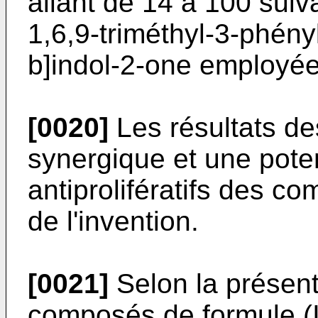
allant de 14 à 100 suiv
1,6,9-triméthyl-3-phény
b]indol-2-one employée
[0020]
Les résultats de
synergique et une poten
antiprolifératifs des c
de l'invention.
[0021]
Selon la présente
composés de formule (I