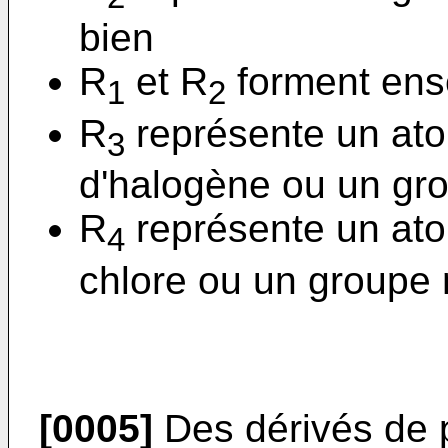
bien
R
et R
forment ens
1
2
R
représente un at
3
d'halogène ou un gr
R
représente un at
4
chlore ou un groupe
[0005]
Des dérivés de 