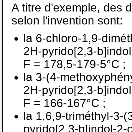
A titre d'exemple, des 
selon l'invention sont:
la 6-chloro-1,9-dimét
2H-pyrido[2,3-b]indol
F = 178,5-179-5°C ;
la 3-(4-methoxyphény
2H-pyrido[2,3-b]indol
F = 166-167°C ;
la 1,6,9-triméthyl-3-(
pyrido[2,3-b]indol-2-