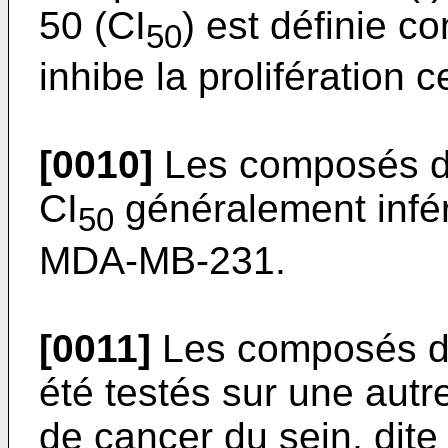
50 (CI
) est définie c
50
inhibe la prolifération c
[0010]
Les composés de
CI
généralement infér
50
MDA-MB-231.
[0011]
Les composés de
été testés sur une autr
de cancer du sein, dite 