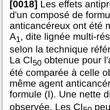
[0018]
Les effets antipro
d'un composé de formul
anticancéreux ont été 
A
, dite lignée multi-ré
1
selon la technique réfé
La CI
obtenue pour l'
50
été comparée à celle o
même agent anticancé
formule (I). Une nette d
observée. Les CI
peuv
50