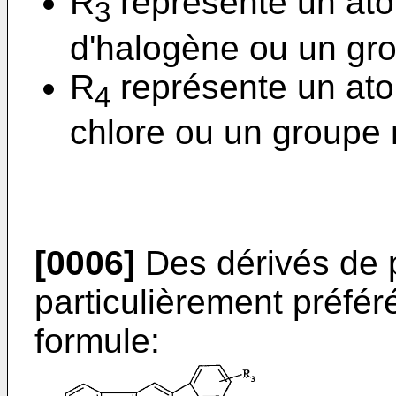
R
représente un at
3
d'halogène ou un gr
R
représente un at
4
chlore ou un groupe
[0006]
Des dérivés de 
particulièrement préfé
formule: