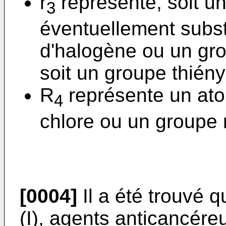
r
représente, soit u
3
éventuellement subst
d'halogène ou un gr
soit un groupe thiény
R
représente un at
4
chlore ou un groupe
[0004]
Il a été trouvé 
(I), agents anticancére