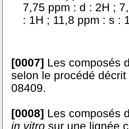
7,75 ppm : d : 2H ; 7
: 1H ; 11,8 ppm : s : 
[0007]
Les composés de
selon le procédé décri
08409.
[0008]
Les composés de 
in vitro
sur une lignée c