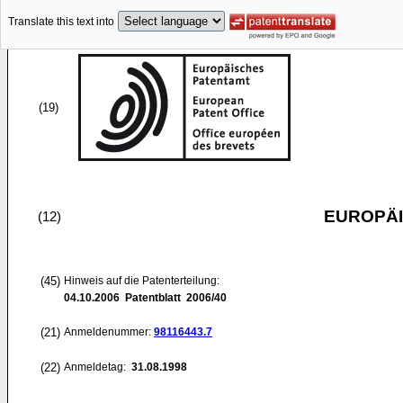
Translate this text into
(19)
EUROPÄI
(12)
(45)
Hinweis auf die Patenterteilung:
04.10.2006
Patentblatt 2006/40
(21)
Anmeldenummer:
98116443.7
(22)
Anmeldetag:
31.08.1998