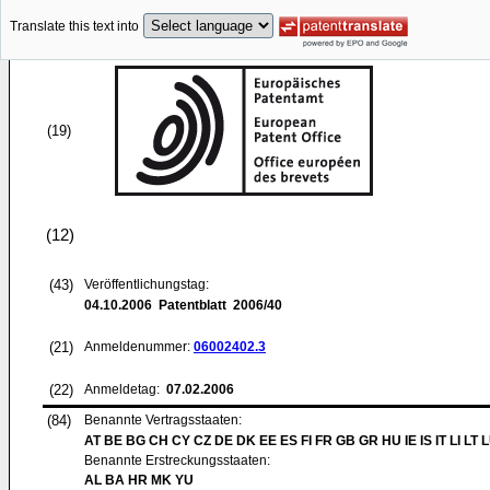
Translate this text into
(19)
(12)
(43)
Veröffentlichungstag:
04.10.2006
Patentblatt 2006/40
(21)
Anmeldenummer:
06002402.3
(22)
Anmeldetag:
07.02.2006
(84)
Benannte Vertragsstaaten:
AT BE BG CH CY CZ DE DK EE ES FI FR GB GR HU IE IS IT LI LT 
Benannte Erstreckungsstaaten:
AL BA HR MK YU