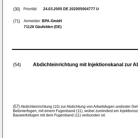
(30)
Priorität:
24.03.2005
DE 202005004777 U
(71)
Anmelder:
BPA-GmbH
71126 Gäufelden (DE)
Abdichteinrichtung mit Injektionskanal zur
(54)
(57)
Abdichteinrichtung (10) zur Abdichtung von Arbeitsfugen und/oder D
Betonierfugen, mit einem Fugenband (11), wobei zumindest ein Injektionss
Bauwerksfugen mit dem Fugenband (11) verbunden ist.