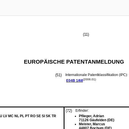
(11)
EUROPÄISCHE PATENTANMELDUNG
(51)
Internationale Patentklassifikation (IPC):
(2006.01)
E04B
1/68
(72)
Erfinder:
LU LV MC NL PL PT RO SE SI SK TR
Pflieger, Adrian
71126 Gäufelden (DE)
Meister, Marcus
44807 Bochum (DE)