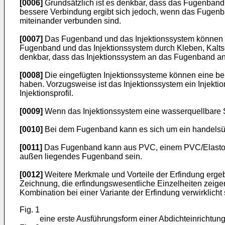
[0006]
Grundsätzlich ist es denkbar, dass das Fugenband 
bessere Verbindung ergibt sich jedoch, wenn das Fugenba
miteinander verbunden sind.
[0007]
Das Fugenband und das Injektionssystem können a
Fugenband und das Injektionssystem durch Kleben, Kalts
denkbar, dass das Injektionssystem an das Fugenband ane
[0008]
Die eingefügten Injektionssysteme können eine be
haben. Vorzugsweise ist das Injektionssystem ein Injekt
Injektionsprofil.
[0009]
Wenn das Injektionssystem eine wasserquellbare Su
[0010]
Bei dem Fugenband kann es sich um ein handelsü
[0011]
Das Fugenband kann aus PVC, einem PVC/Elastomer
außen liegendes Fugenband sein.
[0012]
Weitere Merkmale und Vorteile der Erfindung erge
Zeichnung, die erfindungswesentliche Einzelheiten zeige
Kombination bei einer Variante der Erfindung verwirklicht
Fig. 1
eine erste Ausführungsform einer Abdichteinrichtung