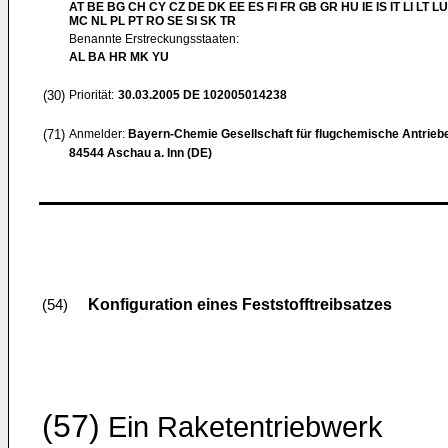
AT BE BG CH CY CZ DE DK EE ES FI FR GB GR HU IE IS IT LI LT LU
MC NL PL PT RO SE SI SK TR
Benannte Erstreckungsstaaten:
AL BA HR MK YU
(30)
Priorität:
30.03.2005
DE 102005014238
(71)
Anmelder:
Bayern-Chemie Gesellschaft für flugchemische Antrie
84544 Aschau a. Inn (DE)
Konfiguration eines Feststofftreibsatzes
(54)
(57)
Ein Raketentriebwerk