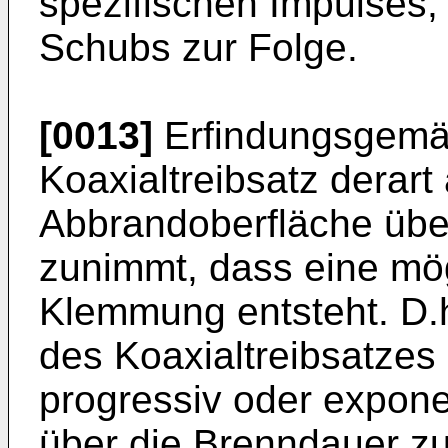
spezifischen Impulses,
Schubs zur Folge.
[0013]
Erfindungsgemäß
Koaxialtreibsatz derart
Abbrandoberfläche übe
zunimmt, dass eine mög
Klemmung entsteht. D.h
des Koaxialtreibsatze
progressiv oder exponen
über die Brenndauer zu