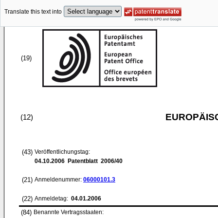
Translate this text into
(19)
EUROPÄIS
(12)
(43)
Veröffentlichungstag:
04.10.2006
Patentblatt 2006/40
(21)
Anmeldenummer:
06000101.3
(22)
Anmeldetag:
04.01.2006
(84)
Benannte Vertragsstaaten: