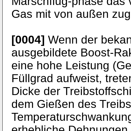
Marschflug-phase das 
Gas mit von außen zuge
[0004]
Wenn der bekann
ausgebildete Boost-Rak
eine hohe Leistung (G
Füllgrad aufweist, tret
Dicke der Treibstoffsc
dem Gießen des Treibs
Temperaturschwankunge
erhebliche Dehnungen 