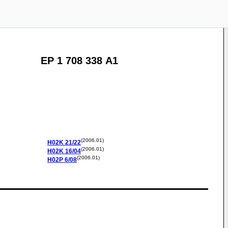
EP 1 708 338 A1
(2006.01)
H02K
21/22
(2006.01)
H02K
16/04
(2006.01)
H02P
6/08