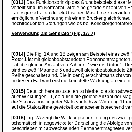
[0013]
Das Funktionsprinzip des Grundbeispiels dieser Ma
verteilt sind. Im Normalfall wird eine gerade Anzahl von
Laufeigenschaften der elektrischen Maschine zu erziele
ermöglicht in Verbindung mit einem Brückengleichrichter
hochfrequenten Störungen wie es bei Kollektorgeneratoren 
Verwendung als Generator (Fig. 1A-7)
[0014]
Die Fig. 1A und 1B zeigen am Beispiel eines zwölfp
Rotor 1 ist mit gleichbeabstandeten Permanentmagneten 5 
Fall die gleiche Anzahl von Zähnen 7 wie der Rotor 1. D
sind es zwölf Magnete 5 und zwölf gleichbeabstandete Zäh
Reihe geschaltet sind. Die in der Querschnittsansicht von
in diesem Fall wird erst die komplette Wicklung an einem
[0015]
Deutlich herauszustellen ist hierbei die sich abwe
aller Wicklungen 11, da durch die gleiche Anzahl der Mag
die Statorzähne, in jeder Statorspule bzw. Wicklung 11 
auf die Statorzähne gewickelt oder aber entsprechend ve
[0016]
Fig. 2A zeigt die Wicklungsorientierung des zwölfpo
schematisch in abgewickelter Darstellung die Abfolge vo
beschrieben mit abwechselnden Permanentmagneten verseh