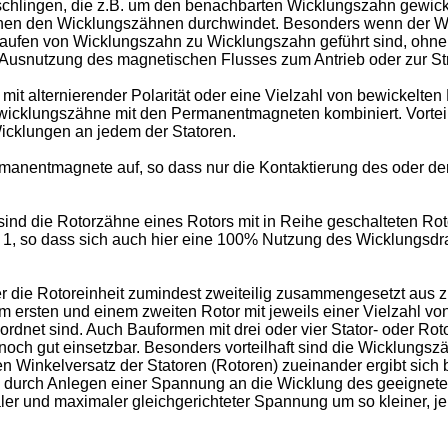
sschlingen, die z.B. um den benachbarten Wicklungszahn gewick
schen den Wicklungszähnen durchwindet. Besonders wenn der 
hlaufen von Wicklungszahn zu Wicklungszahn geführt sind, ohn
ie Ausnutzung des magnetischen Flusses zum Antrieb oder zur S
it alternierender Polarität oder eine Vielzahl von bewickelten
wicklungszähne mit den Permanentmagneten kombiniert. Vorteil
icklungen an jedem der Statoren.
manentmagnete auf, so dass nur die Kontaktierung des oder der 
ind die Rotorzähne eines Rotors mit in Reihe geschalteten Rot
1, so dass sich auch hier eine 100% Nutzung des Wicklungsdra
der die Rotoreinheit zumindest zweiteilig zusammengesetzt aus 
m ersten und einem zweiten Rotor mit jeweils einer Vielzahl 
dnet sind. Auch Bauformen mit drei oder vier Stator- oder Rot
och gut einsetzbar. Besonders vorteilhaft sind die Wicklungs
 Winkelversatz der Statoren (Rotoren) zueinander ergibt sich 
ch durch Anlegen einer Spannung an die Wicklung des geeignete
ler und maximaler gleichgerichteter Spannung um so kleiner, je