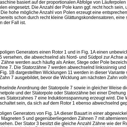
schine basiert auf der proportionalen Abfolge von Läuferpole
 Polen eingesetzt. Die Anzahl der Pole kann ggf. recht hoch se
n. Die hohe mögliche Anzahl von Polen erzeugt eine entsprec
, bereits schon durch recht kleine Glättungskondensatoren, ei
der Fall ist.
oligen Generators einen Rotor 1 und in Fig. 1A einen unbewicke
versehen, die abwechselnd als Nord- und Südpol zur Achse ausg
ie Zähne werden auch häufig als Anker, Stege oder Pole bezeich
ne 7. Die Statorzähne 7 werden abwechselnd linkssinnig und re
 Fig. 1B dargestellten Wicklungen 11 werden in dieser Variante 
 Zahn 7 ausgebildet, bevor die Wicklung am nächsten Zahn volls
chselnde Anordnung der Statorpole 7 sowie in gleicher Weise di
netpole und der Statorpole oder Statorzähne bei einer Drehung
eines Statorzahnes 7 eine Induktionsspannung erzeugt wird. D
rschaltet sein, da sich auf dem Rotor 1 ebenso abwechselnd ge
ligen Generators von Fig. 1A dieser Bauart in einer abgewickelt
n Magneten 5 und gegenüberliegenden Zähnen 7 mit alternierend
en. Der Stator 3 besitzt die gleiche Anzahl Zähne wie der Ro