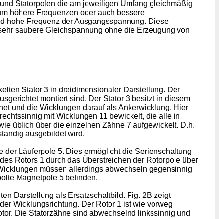
n und Statorpolen die am jeweiligen Umfang gleichmäßig
in, um höhere Frequenzen oder auch bessere
hend hohe Frequenz der Ausgangsspannung. Diese
ne sehr saubere Gleichspannung ohne die Erzeugung von
lten Stator 3 in dreidimensionaler Darstellung. Der
erichtet montiert sind. Der Stator 3 besitzt in diesem
net und die Wicklungen darauf als Ankerwicklung. Hier
chtssinnig mit Wicklungen 11 bewickelt, die alle in
wie üblich über die einzelnen Zähne 7 aufgewickelt. D.h.
tändig ausgebildet wird.
e der Läuferpole 5. Dies ermöglicht die Serienschaltung
 des Rotors 1 durch das Überstreichen der Rotorpole über
ie Wicklungen müssen allerdings abwechseln gegensinnig
polte Magnetpole 5 befinden.
en Darstellung als Ersatzschaltbild. Fig. 2B zeigt
er Wicklungsrichtung. Der Rotor 1 ist wie vorweg
tor. Die Statorzähne sind abwechselnd linkssinnig und