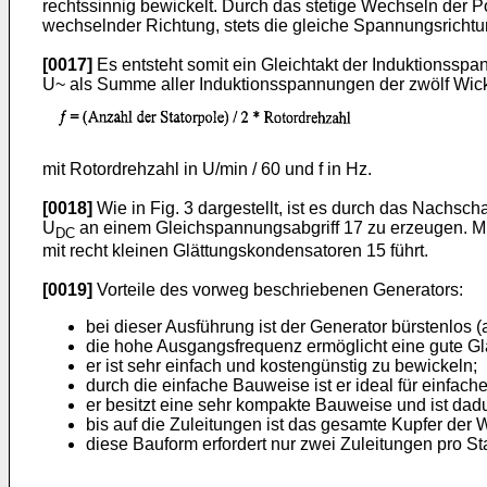
rechtssinnig bewickelt. Durch das stetige Wechseln der P
wechselnder Richtung, stets die gleiche Spannungsrichtu
[0017]
Es entsteht somit ein Gleichtakt der Induktionssp
U~ als Summe aller Induktionsspannungen der zwölf Wick
mit Rotordrehzahl in U/min / 60 und f in Hz.
[0018]
Wie in Fig. 3 dargestellt, ist es durch das Nachsc
U
an einem Gleichspannungsabgriff 17 zu erzeugen. Mi
DC
mit recht kleinen Glättungskondensatoren 15 führt.
[0019]
Vorteile des vorweg beschriebenen Generators:
bei dieser Ausführung ist der Generator bürstenlos 
die hohe Ausgangsfrequenz ermöglicht eine gute Glä
er ist sehr einfach und kostengünstig zu bewickeln;
durch die einfache Bauweise ist er ideal für einfa
er besitzt eine sehr kompakte Bauweise und ist dadur
bis auf die Zuleitungen ist das gesamte Kupfer der
diese Bauform erfordert nur zwei Zuleitungen pro St