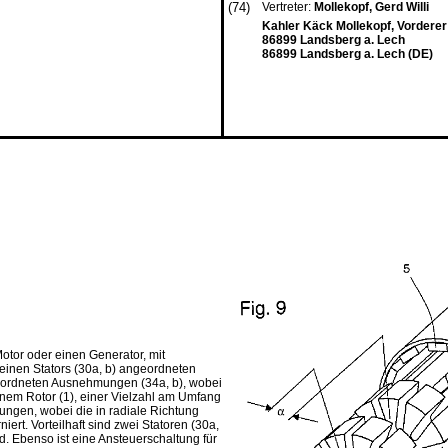
(74)
Vertreter:
Mollekopf, Gerd Willi
Kahler Käck Mollekopf, Vordere
86899 Landsberg a. Lech
86899 Landsberg a. Lech (DE)
Motor oder einen Generator, mit
einen Stators (30a, b) angeordneten
eordneten Ausnehmungen (34a, b), wobei
einem Rotor (1), einer Vielzahl am Umfang
ngen, wobei die in radiale Richtung
rt. Vorteilhaft sind zwei Statoren (30a,
d. Ebenso ist eine Ansteuerschaltung für