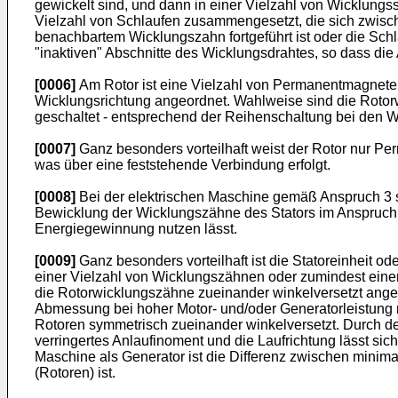
gewickelt sind, und dann in einer Vielzahl von Wicklung
Vielzahl von Schlaufen zusammengesetzt, die sich zwi
benachbartem Wicklungszahn fortgeführt ist oder die Sc
"inaktiven" Abschnitte des Wicklungsdrahtes, so dass d
[0006]
Am Rotor ist eine Vielzahl von Permanentmagnete m
Wicklungsrichtung angeordnet. Wahlweise sind die Rotor
geschaltet - entsprechend der Reihenschaltung bei den W
[0007]
Ganz besonders vorteilhaft weist der Rotor nur Per
was über eine feststehende Verbindung erfolgt.
[0008]
Bei der elektrischen Maschine gemäß Anspruch 3 s
Bewicklung der Wicklungszähne des Stators im Anspruch 
Energiegewinnung nutzen lässt.
[0009]
Ganz besonders vorteilhaft ist die Statoreinheit o
einer Vielzahl von Wicklungszähnen oder zumindest eine
die Rotorwicklungszähne zueinander winkelversetzt angeor
Abmessung bei hoher Motor- und/oder Generatorleistung n
Rotoren symmetrisch zueinander winkelversetzt. Durch den
verringertes Anlaufinoment und die Laufrichtung lässt si
Maschine als Generator ist die Differenz zwischen minima
(Rotoren) ist.