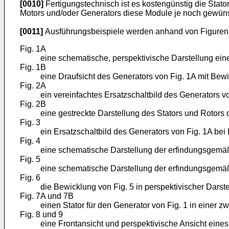
[0010]
Fertigungstechnisch ist es kostengünstig die Stato
Motors und/oder Generators diese Module je noch gewüns
[0011]
Ausführungsbeispiele werden anhand von Figuren e
Fig. 1A
eine schematische, perspektivische Darstellung ei
Fig. 1B
eine Draufsicht des Generators von Fig. 1A mit Bew
Fig. 2A
ein vereinfachtes Ersatzschaltbild des Generators v
Fig. 2B
eine gestreckte Darstellung des Stators und Rotors 
Fig. 3
ein Ersatzschaltbild des Generators von Fig. 1A bei
Fig. 4
eine schematische Darstellung der erfindungsgemäß
Fig. 5
eine schematische Darstellung der erfindungsgemäß
Fig. 6
die Bewicklung von Fig. 5 in perspektivischer Darste
Fig. 7A und 7B
einen Stator für den Generator von Fig. 1 in einer z
Fig. 8 und 9
eine Frontansicht und perspektivische Ansicht eine