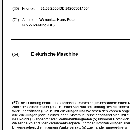
(30)
Priorität:
31.03.2005
DE 102005014664
(71)
Anmelder:
Wyremba, Hans-Peter
86929 Penzing (DE)
Elektrische Maschine
(54)
(57)
Die Erfindung betrifft eine elektrische Maschine, insbesondere einen 
zumindest einem Stator (30a, b), einer Vielzahl am Umfang des zumindest 
Wicklungszähnen (32a, b) mit Wicklungen und zwischen den Zähnen ang
alle Wicklungen jeweils eines jeden Stators in Reihe geschaltet sind, mit 
des Rotors (1) angeordneten Permanentmagneten (5) und/oder Rotorwicklu
weisende Polarität der Permanentmagnete und/oder Rotorwicklungen alternie
b) vorgesehen, die mit einem Winkelversatz (α) zueinander angeordnet sin