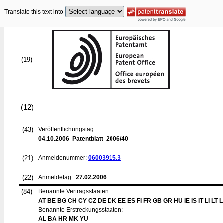
Translate this text into
(19)
(12)
(43)
Veröffentlichungstag:
04.10.2006
Patentblatt 2006/40
(21)
Anmeldenummer:
06003915.3
(22)
Anmeldetag:
27.02.2006
(84)
Benannte Vertragsstaaten:
AT BE BG CH CY CZ DE DK EE ES FI FR GB GR HU IE IS IT LI LT 
Benannte Erstreckungsstaaten:
AL BA HR MK YU