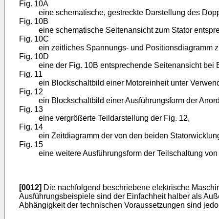
Fig. 10A
eine schematische, gestreckte Darstellung des Dopp
Fig. 10B
eine schematische Seitenansicht zum Stator entspr
Fig. 10C
ein zeitliches Spannungs- und Positionsdiagramm z
Fig. 10D
eine der Fig. 10B entsprechende Seitenansicht bei Ei
Fig. 11
ein Blockschaltbild einer Motoreinheit unter Verwe
Fig. 12
ein Blockschaltbild einer Ausführungsform der Anord
Fig. 13
eine vergrößerte Teildarstellung der Fig. 12,
Fig. 14
ein Zeitdiagramm der von den beiden Statorwicklun
Fig. 15
eine weitere Ausführungsform der Teilschaltung von F
[0012]
Die nachfolgend beschriebene elektrische Maschine
Ausführungsbeispiele sind der Einfachheit halber als Auß
Abhängigkeit der technischen Voraussetzungen sind jedo