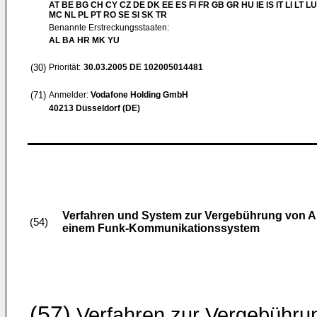
AT BE BG CH CY CZ DE DK EE ES FI FR GB GR HU IE IS IT LI LT LU
MC NL PL PT RO SE SI SK TR
Benannte Erstreckungsstaaten:
AL BA HR MK YU
(30)
Priorität:
30.03.2005
DE 102005014481
(71)
Anmelder:
Vodafone Holding GmbH
40213 Düsseldorf (DE)
Verfahren und System zur Vergebührung von 
(54)
einem Funk-Kommunikationssystem
(57)
Verfahren zur Vergebühru