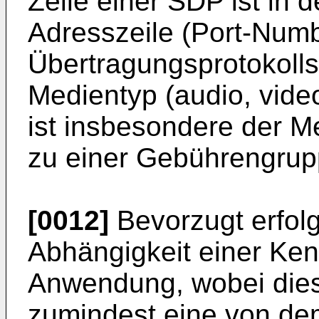
Zeile einer SDP ist in 
Adresszeile (Port-Num
Übertragungsprotokoll
Medientyp (audio, vide
ist insbesondere der M
zu einer Gebührengrup
[0012]
Bevorzugt erfolg
Abhängigkeit einer Ke
Anwendung, wobei die
zumindest eine von dem