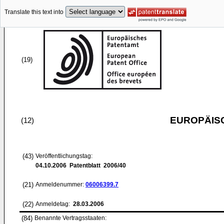
Translate this text into
(19)
EUROPÄIS
(12)
(43)
Veröffentlichungstag:
04.10.2006
Patentblatt 2006/40
(21)
Anmeldenummer:
06006399.7
(22)
Anmeldetag:
28.03.2006
(84)
Benannte Vertragsstaaten: