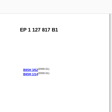
EP 1 127 817 B1
(2006.01)
B65H
3/52
(2006.01)
B65H
1/14