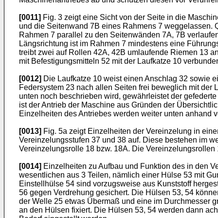
[0011]
Fig. 3 zeigt eine Sicht von der Seite in die Maschi
und die Seitenwand 7B eines Rahmens 7 weggelassen. Que
Rahmen 7 parallel zu den Seitenwänden 7A, 7B verlaufende 
Längsrichtung ist im Rahmen 7 mindestens eine Führungswe
treibt zwei auf Rollen 42A, 42B umlaufende Riemen 13 an
mit Befestigungsmitteln 52 mit der Laufkatze 10 verbunde
[0012]
Die Laufkatze 10 weist einen Anschlag 32 sowie ei
Federsystem 23 nach allen Seiten frei beweglich mit de
unten noch beschrieben wird, gewährleistet der gefedert
ist der Antrieb der Maschine aus Gründen der Übersichtlic
Einzelheiten des Antriebes werden weiter unten anhand v
[0013]
Fig. 5a zeigt Einzelheiten der Vereinzelung in ein
Vereinzelungsstufen 37 und 38 auf. Diese bestehen im w
Vereinzelungsrolle 18 bzw. 18A. Die Vereinzelungsrollen
[0014]
Einzelheiten zu Aufbau und Funktion des in den Ve
wesentlichen aus 3 Teilen, nämlich einer Hülse 53 mit Gu
Einstellhülse 54 sind vorzugsweise aus Kunststoff herges
56 gegen Verdrehung gesichert. Die Hülsen 53, 54 können
der Welle 25 etwas Übermaß und eine im Durchmesser gr
an den Hülsen fixiert. Die Hülsen 53, 54 werden dann 