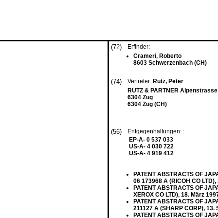
(72)
Erfinder:
Crameri, Roberto
8603 Schwerzenbach (CH)
(74)
Vertreter:
Rutz, Peter
RUTZ & PARTNER Alpenstrasse 
6304 Zug
6304 Zug (CH)
(56)
Entgegenhaltungen: :
EP-A- 0 537 033
US-A- 4 030 722
US-A- 4 919 412
PATENT ABSTRACTS OF JAPAN vo
06 173968 A (RICOH CO LTD), 2
PATENT ABSTRACTS OF JAPAN vo
XEROX CO LTD), 18. März 1997
PATENT ABSTRACTS OF JAPAN vo
211127 A (SHARP CORP), 13. 
PATENT ABSTRACTS OF JAPAN vo