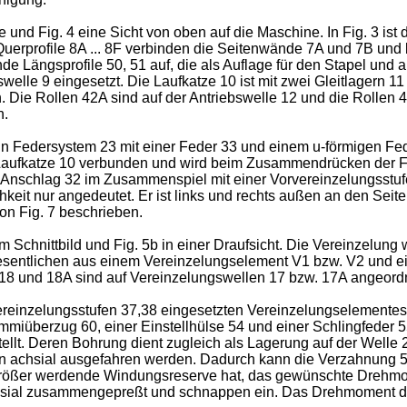
ne und Fig. 4 eine Sicht von oben auf die Maschine. In Fig. 3 i
rprofile 8A ... 8F verbinden die Seitenwände 7A und 7B und b
Längsprofile 50, 51 auf, die als Auflage für den Stapel und al
lle 9 eingesetzt. Die Laufkatze 10 ist mit zwei Gleitlagern 11
. Die Rollen 42A sind auf der Antriebswelle 12 und die Rollen 
n.
n Federsystem 23 mit einer Feder 33 und einem u-förmigen Fede
r Laufkatze 10 verbunden und wird beim Zusammendrücken der 
e Anschlag 32 im Zusammenspiel mit einer Vorvereinzelungsstuf
hkeit nur angedeutet. Er ist links und rechts außen an den Sei
on Fig. 7 beschrieben.
em Schnittbild und Fig. 5b in einer Draufsicht. Die Vereinzelun
esentlichen aus einem Vereinzelungselement V1 bzw. V2 und e
 18 und 18A sind auf Vereinzelungswellen 17 bzw. 17A angeord
reinzelungsstufen 37,38 eingesetzten Vereinzelungselementes 
mmiüberzug 60, einer Einstellhülse 54 und einer Schlingfeder 5
tellt. Deren Bohrung dient zugleich als Lagerung auf der Welle 
 achsial ausgefahren werden. Dadurch kann die Verzahnung 56 
ößer werdende Windungsreserve hat, das gewünschte Drehmome
achsial zusammengepreßt und schnappen ein. Das Drehmoment 