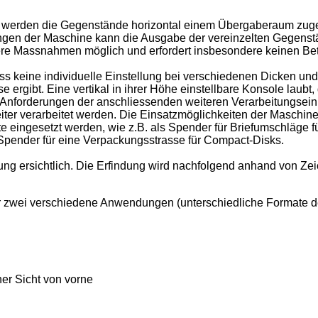
erden die Gegenstände horizontal einem Übergaberaum zugefüh
gen der Maschine kann die Ausgabe der vereinzelten Gegenst
re Massnahmen möglich und erfordert insbesondere keinen Bet
dass keine individuelle Einstellung bei verschiedenen Dicken u
ergibt. Eine vertikal in ihrer Höhe einstellbare Konsole laubt,
nforderungen der anschliessenden weiteren Verarbeitungseinh
ter verarbeitet werden. Die Einsatzmöglichkeiten der Maschine 
e eingesetzt werden, wie z.B. als Spender für Briefumschläge fü
Spender für eine Verpackungsstrasse für Compact-Disks.
ng ersichtlich. Die Erfindung wird nachfolgend anhand von Zei
für zwei verschiedene Anwendungen (unterschiedliche Formate d
ner Sicht von vorne