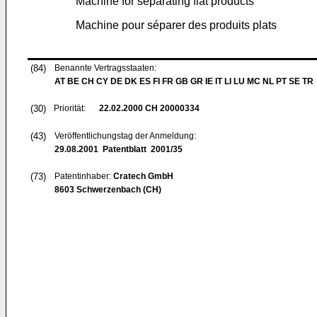
Machine for separating flat products
Machine pour séparer des produits plats
(84)
Benannte Vertragsstaaten:
AT BE CH CY DE DK ES FI FR GB GR IE IT LI LU MC NL PT SE TR
(30)
Priorität:
22.02.2000
CH 20000334
(43)
Veröffentlichungstag der Anmeldung:
29.08.2001
Patentblatt 2001/35
(73)
Patentinhaber:
Cratech GmbH
8603 Schwerzenbach (CH)