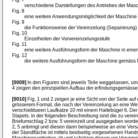
verschiedene Darstellungen des Antriebes der Mas
Fig. 8
eine weitere Anwendungsmöglichkeit der Maschine
Fig. 9
die Funktionsweise der Vereinzelung (Separierung)
Fig. 10
Einzelheiten der Vorvereinzelungsstufe
Fig. 11
eine weitere Ausführungsform der Maschine in einem
Fig. 12
die weitere Ausführungsform der Maschine gemäss Fi
[0009]
In den Figuren sind jeweils Teile weggelassen, um 
4 zeigen den prinzipiellen Aufbau der erfindungsgemäss
[0010]
Fig. 1 und 2 zeigen je eine Sicht von der Seite a
grösserem Format, die nach der Vereinzelung an eine Wei
verschiebbaren Laufkatze 10 mit einem Haltebügel 6. De
Stapels. In der folgenden Beschreibung sind die zu verei
Briefumschlag 2 bzw. 5 vereinzelt und ausgegeben worden.
2, 5 anbringt und diesen dann beispielweise an eine Vers
der Standfläche ist mittels beidseitig vorgesehenen Han
Maschinenantriebes ab und schützen diesen vor Verunrei