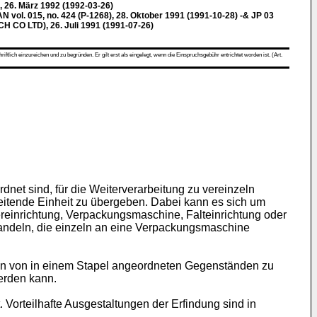
26. März 1992 (1992-03-26)
l. 015, no. 424 (P-1268), 28. Oktober 1991 (1991-10-28) -& JP 03
CO LTD), 26. Juli 1991 (1991-07-26)
ch einzureichen und zu begründen. Er gilt erst als eingelegt, wenn die Einspruchsgebühr entrichtet worden ist. (Art.
et sind, für die Weiterverarbeitung zu vereinzeln
beitende Einheit zu übergeben. Dabei kann es sich um
ereinrichtung, Verpackungsmaschine, Falteinrichtung oder
handeln, die einzeln an eine Verpackungsmaschine
eln von in einem Stapel angeordneten Gegenständen zu
werden kann.
orteilhafte Ausgestaltungen der Erfindung sind in