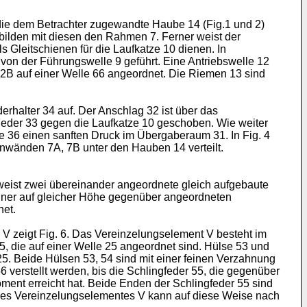
st die dem Betrachter zugewandte Haube 14 (Fig.1 und 2)
ilden mit diesen den Rahmen 7. Ferner weist der
s Gleitschienen für die Laufkatze 10 dienen. In
 von der Führungswelle 9 geführt. Eine Antriebswelle 12
42B auf einer Welle 66 angeordnet. Die Riemen 13 sind
rhalter 34 auf. Der Anschlag 32 ist über das
Feder 33 gegen die Laufkatze 10 geschoben. Wie weiter
e 36 einen sanften Druck im Übergaberaum 31. In Fig. 4
tenwänden 7A, 7B unter den Hauben 14 verteilt.
g weist zwei übereinander angeordnete gleich aufgebaute
iner auf gleicher Höhe gegenüber angeordneten
net.
V zeigt Fig. 6. Das Vereinzelungselement V besteht im
5, die auf einer Welle 25 angeordnet sind. Hülse 53 und
25. Beide Hülsen 53, 54 sind mit einer feinen Verzahnung
verstellt werden, bis die Schlingfeder 55, die gegenüber
nt erreicht hat. Beide Enden der Schlingfeder 55 sind
des Vereinzelungselementes V kann auf diese Weise nach