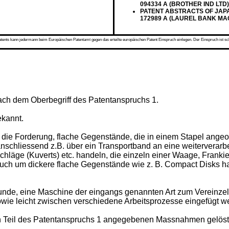
094334 A (BROTHER IND LTD), 
PATENT ABSTRACTS OF JAPAN vo
172989 A (LAUREL BANK MACH 
s kann jedermann beim Europäischen Patentamt gegen das erteilte europäischen Patent Einspruch einlegen. Der Einspruch ist schriftli
nach dem Oberbegriff des Patentanspruchs 1.
ekannt.
e Forderung, flache Gegenstände, die in einem Stapel angeordn
anschliessend z.B. über ein Transportband an eine weiterverar
hläge (Kuverts) etc. handeln, die einzeln einer Waage, Franki
 auch um dickere flache Gegenstände wie z. B. Compact Disks 
runde, eine Maschine der eingangs genannten Art zum Vereinz
sowie leicht zwischen verschiedene Arbeitsprozesse eingefügt 
Teil des Patentanspruchs 1 angegebenen Massnahmen gelöst. V