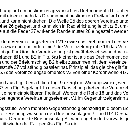
htung auf ein bestimmtes gewünschtes Drehmoment, d.h. auf ein
mit einem durch das Drehmoment bestimmten Freilauf auf der We
t und kann nicht drehen. Die Welle 25 des oberen Vereinzelung
lter 26 gelagert und kann sich in Radialrichtung leicht (z.B. u
 auf die Feder 27 wirkende Rändelmutter 28 eingestellt werden
nd dem Vereinzelungselement V1 sowie das Drehmoment des V
r dazwischen befinden, muß die Vereinzelungsrolle 18 das Ver
htige Funktion der Vereinzelung ist gewährleistet, wenn durch
gen (B1 und B2 in Fig. 5a) kleiner ist als das Drehmoment de
en und der Briefumschlag B2 bleibt zusammen mit dem Vereinz
gsstufe 37 vollständig passiert hat. Prinzipiell das gleiche gilt
 25A des Vereinzelungselementes V2 von einer Kardanwelle 41A
 aus Fig. 9 ersichtlich. Fig. 9a zeigt die Wirkungsweise, wenn
37 von Fig. 5 gelangt. In dieser Darstellung drehen die Verein
 einem einstellbaren Freilauf. Werden die Rolle 18 und das Ve
überliegende Vereinzelungselement V1 im Gegenuhrzeigersinn 
ngsstufe, wenn mehrere Gegenstände gleichzeitig in diesem Berei
die Reibung zwischen den Briefumschlägen B1 und B2. Deshal
ück. Der oberste Briefumschlag B1 wird ungehindert vorwärts g
tritt wieder der Fall gemäss Fig. 9a ein.