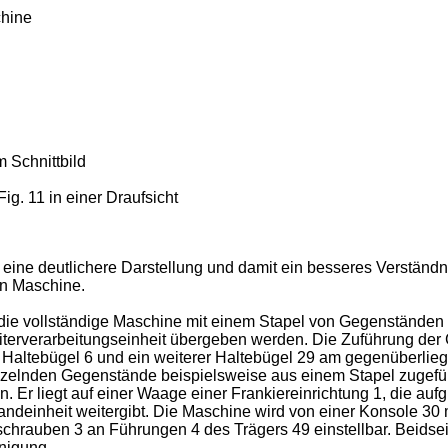
chine
 Schnittbild
g. 11 in einer Draufsicht
eine deutlichere Darstellung und damit ein besseres Verständnis
en Maschine.
uf die vollständige Maschine mit einem Stapel von Gegenstände
terverarbeitungseinheit übergeben werden. Die Zuführung der Ge
r Haltebügel 6 und ein weiterer Haltebügel 29 am gegenüberli
nzelnden Gegenstände beispielsweise aus einem Stapel zugeführte
 Er liegt auf einer Waage einer Frankiereinrichtung 1, die au
andeinheit weitergibt. Die Maschine wird von einer Konsole 30 
dschrauben 3 an Führungen 4 des Trägers 49 einstellbar. Beids
nigung.