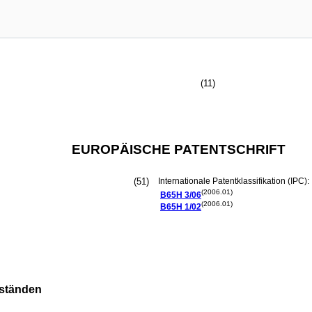
(11)
EUROPÄISCHE PATENTSCHRIFT
(51)
Internationale Patentklassifikation (IPC):
(2006.01)
B65H
3/06
(2006.01)
B65H
1/02
nständen