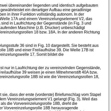
t zwei übereinander liegenden und identisch aufgebauten
ewährleistet ein derartiger Aufbau eine geradlinige
n in ihrer Funktion vollständig autonom. In der
er Welle 17A und einem Vereinzelungselement V2, das
sind in Laufrichtung der Gegenstände (in Fig. 3 und
r laufenden Maschine (z.B. Drucker) unbeschädigt
ereinzelungsrollen 18 bzw. 18A. In der anderen Richtung
ungsstufe 36 sind in Fig. 10 dargestellt. Sie besteht aus
lle 18B und einer Freilaufhülse 39. Die Welle 17B ist
reinzelungswelle 17. Somit bildet die
ist nur in Laufrichtung der zu vereinzelnden Gegenstände,
Freilaufhülse 39 weisen je einen Mitnehmerstift 40A bzw.
ereinzelungsrolle 18B ist wie die Vereinzelungsrollen 18,
 sie, dass der erste (vorderste) Briefumschlag vom Stapel
dem Vereinzelungselement V1 gelangt (Fig. 3). Weil das
s die Vorvereinzelungsrolle 18B, dreht die
 der Vorvereinzelungsrolle 18B herausragende