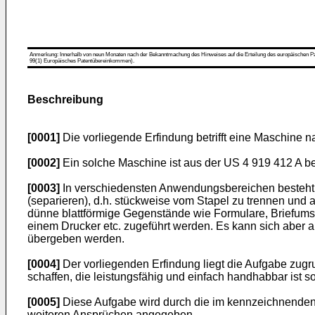
Anmerkung: Innerhalb von neun Monaten nach der Bekanntmachung des Hinweises auf die Erteilung des europäischen Patent
99(1) Europäisches Patentübereinkommen).
Beschreibung
[0001]
Die vorliegende Erfindung betrifft eine Maschine 
[0002]
Ein solche Maschine ist aus der US 4 919 412 A b
[0003]
In verschiedensten Anwendungsbereichen besteht di
(separieren), d.h. stückweise vom Stapel zu trennen und 
dünne blattförmige Gegenstände wie Formulare, Briefumsc
einem Drucker etc. zugeführt werden. Es kann sich aber
übergeben werden.
[0004]
Der vorliegenden Erfindung liegt die Aufgabe zug
schaffen, die leistungsfähig und einfach handhabbar ist 
[0005]
Diese Aufgabe wird durch die im kennzeichnenden 
weiteren Ansprüchen angegeben.