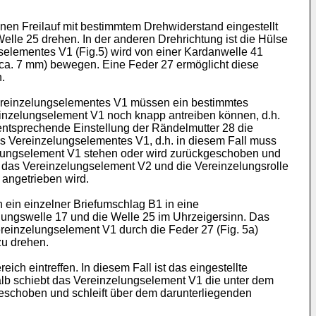
en Freilauf mit bestimmtem Drehwiderstand eingestellt
lle 25 drehen. In der anderen Drehrichtung ist die Hülse
selementes V1 (Fig.5) wird von einer Kardanwelle 41
m ca. 7 mm) bewegen. Eine Feder 27 ermöglicht diese
.
ereinzelungselementes V1 müssen ein bestimmtes
einzelungselement V1 noch knapp antreiben können, d.h.
 entsprechende Einstellung der Rändelmutter 28 die
s Vereinzelungselementes V1, d.h. in diesem Fall muss
elungselement V1 stehen oder wird zurückgeschoben und
 für das Vereinzelungselement V2 und die Vereinzelungsrolle
 angetrieben wird.
 ein einzelner Briefumschlag B1 in eine
zelungswelle 17 und die Welle 25 im Uhrzeigersinn. Das
reinzelungselement V1 durch die Feder 27 (Fig. 5a)
zu drehen.
ch eintreffen. In diesem Fall ist das eingestellte
b schiebt das Vereinzelungselement V1 die unter dem
eschoben und schleift über dem darunterliegenden