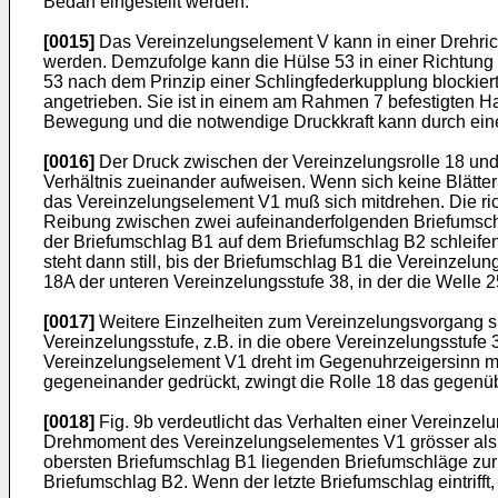
Bedarf eingestellt werden.
[0015]
Das Vereinzelungselement V kann in einer Drehric
werden. Demzufolge kann die Hülse 53 in einer Richtung 
53 nach dem Prinzip einer Schlingfederkupplung blockier
angetrieben. Sie ist in einem am Rahmen 7 befestigten Ha
Bewegung und die notwendige Druckkraft kann durch eine
[0016]
Der Druck zwischen der Vereinzelungsrolle 18 u
Verhältnis zueinander aufweisen. Wenn sich keine Blätte
das Vereinzelungselement V1 muß sich mitdrehen. Die ric
Reibung zwischen zwei aufeinanderfolgenden Briefumschlä
der Briefumschlag B1 auf dem Briefumschlag B2 schleif
steht dann still, bis der Briefumschlag B1 die Vereinzelun
18A der unteren Vereinzelungsstufe 38, in der die Welle
[0017]
Weitere Einzelheiten zum Vereinzelungsvorgang sind
Vereinzelungsstufe, z.B. in die obere Vereinzelungsstufe 
Vereinzelungselement V1 dreht im Gegenuhrzeigersinn mit
gegeneinander gedrückt, zwingt die Rolle 18 das gegen
[0018]
Fig. 9b verdeutlicht das Verhalten einer Vereinzelu
Drehmoment des Vereinzelungselementes V1 grösser als 
obersten Briefumschlag B1 liegenden Briefumschläge zur
Briefumschlag B2. Wenn der letzte Briefumschlag eintrifft, 