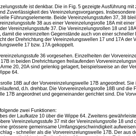
zelungsstufe ist denkbar. Die in Fig. 5 gezeigte Ausführung mi
und Zuverlässigkeit des Vereinzelungsvorganges. Insbesondere g
lle Führungselemente. Beide Vereinzelungsstufen 37, 38 bleibe
Vereinzelungsstufe 38 aus einer Vereinzelungsrolle 18A mit ein
der Vereinzelungsstufe 37. Die Vereinzelungsrollen 18 und 18A 
end, damit die vereinzelten Gegenstände auch von einer schnelle
ht der Drehrichtung der Vereinzelungswellen 17 und 17A der V
zelungswelle 17 bzw. 17A gekoppelt.
vereinzelungsstufe 36 vorgesehen. Einzelheiten der Vorvereinzel
 17B in beiden Drehrichtungen freilaufenden Vorvereinzelungsro
e Arme 20, 20A sind gelenkig gelagert, beispielsweise an der Ve
Wippe 64.
srolle 18B auf der Vorvereinzelungswelle 17B angeordnet. Sie 
eilaufend, d.h. drehbar. Die Vorvereinzelungsrolle 18B und die 
elle 17B angeordnet und gegeneinander gerichtet sind. Die Vorv
 folgende zwei Funktionen:
bes der Laufkatze 10 über die Wippe 64. Zweitens gewährleistet
ere Vereinzelungsstufe 37 mit der Vereinzelungsrolle 18 und 
eine grössere gemeinsame Umfangsgeschwindigkeit aufweisen al
schlag - schneller als die Vorvereinzelungswelle 17B. Der aus