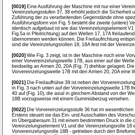
[0019]
Eine Ausführung der Maschine mit nur einer Verein
Vereinzelungsstufen 37, 38 erhöht jedoch die Sicherheit 
Zuführung der zu verarbeitenden Gegenstände ohne spezie
Ausführungsform von Fig. 5 besteht die zweite (untere) 
identisch aufgebaut ist wie das Vereinzelungselement V1 
Fig.5a in Pfeilrichtung) auf den Wellen 17, 17A freilauf
übernommen werden können. Die Freilaufrichtung entspric
sind die Vereinzelungsrollen 18, 18A fest mit der Verein
[0020]
Wie Fig. 3 zeigt, ist in der Maschine noch eine Vor
einer Vorvereinzelungswelle 17B, aus einer auf der Welle
beidseitig an Armen 20, 20A (Fig. 7) drehbar gelagert. Di
Vorvereinzelungswelle 17B mit den Armen 20, 20A eine 
[0021]
Die Freilaufhülse 39 ist neben der Vorvereinzelung
in Fig. 3 nach unten auf der Vorvereinzelungswelle 17B fr
40 auf (Fig. 10), die axial in gleichem Abstand von der W
18B vorzugsweise mit einem Gummiüberzug versehen.
[0022]
Die Vorvereinzelungsstufe 36 hat im wesentlichen
Erstens steuert sie das Ein- und Ausschalten des Vorschu
im Übergaberaum 31 mit einem bestimmten Druck in die ob
Vereinzelungselement V1 und die Vereinzelungsrolle 18 
Vorvereinzelungsrolle 18B - getrieben durch den Briefum