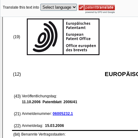
Translate this text into
(19)
EUROPÄIS
(12)
(43)
Veröffentlichungstag:
11.10.2006
Patentblatt 2006/41
(21)
Anmeldenummer:
06005232.1
(22)
Anmeldetag:
15.03.2006
(84)
Benannte Vertragsstaaten: