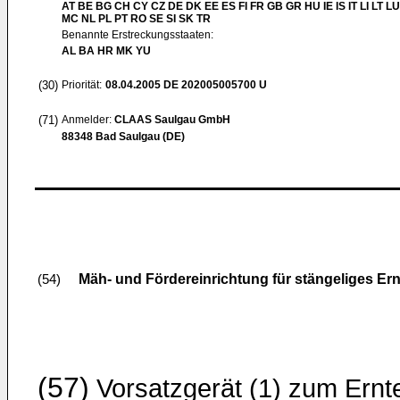
AT BE BG CH CY CZ DE DK EE ES FI FR GB GR HU IE IS IT LI LT LU
MC NL PL PT RO SE SI SK TR
Benannte Erstreckungsstaaten:
AL BA HR MK YU
(30)
Priorität:
08.04.2005
DE 202005005700 U
(71)
Anmelder:
CLAAS Saulgau GmbH
88348 Bad Saulgau (DE)
Mäh- und Fördereinrichtung für stängeliges Er
(54)
(57)
Vorsatzgerät (1) zum Ernt