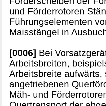
Förderscheiben der Fö
und Förderrotoren Stän
Führungselementen vor
Maisstängel in Ausbuc
[0006]
Bei Vorsatzgerät
Arbeitsbreiten, beispie
Arbeitsbreite aufwärts, 
angetriebenen Querförd
Mäh- und Förderrotoren
Quertransport der abg