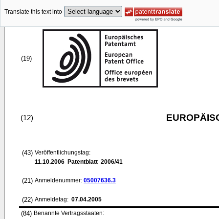
Translate this text into
(19)
EUROPÄIS
(12)
(43)
Veröffentlichungstag:
11.10.2006
Patentblatt 2006/41
(21)
Anmeldenummer:
05007636.3
(22)
Anmeldetag:
07.04.2005
(84)
Benannte Vertragsstaaten: