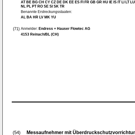
AT BE BG CH CY CZ DE DK EE ES FI FR GB GR HU IE IS IT LI LT L
NL PL PT RO SE SI SK TR
Benannte Erstreckungsstaaten:
AL BA HR LV MK YU
(71)
Anmelder:
Endress + Hauser Flowtec AG
4153 Reinach/BL (CH)
Messaufnehmer mit Überdruckschutzvorrichtu
(54)