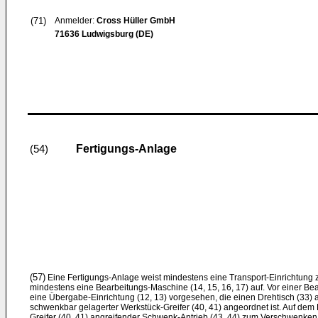
(71)
Anmelder:
Cross Hüller GmbH
71636 Ludwigsburg (DE)
Fertigungs-Anlage
(54)
(57)
Eine Fertigungs-Anlage weist mindestens eine Transport-Einrichtung 
mindestens eine Bearbeitungs-Maschine (14, 15, 16, 17) auf. Vor einer Bea
eine Übergabe-Einrichtung (12, 13) vorgesehen, die einen Drehtisch (33) 
schwenkbar gelagerter Werkstück-Greifer (40, 41) angeordnet ist. Auf dem 
Greifer (40, 41) angreifender Schwenk-Antrieb (43, 44) zum Verschwenken 