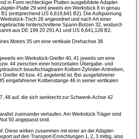
d in Form rechteckiger Platten ausgebildete Adapter-
apter-Platte 29 wird jeweils ein Werkstück 8 in genau
 B1
(entsprechend
US 6,619,641 B2
). Die Aufspannung
m Werkstück-Tisch 26 angeordnet und nach Art einer
 angebrachte hinterschnittene Spann-Bolzen 32, wodurch
ekannt aus
DE 199 20 291 A1
und
US 6,641,128 B2
.
eines Motors 35 um eine vertikale Drehachse 36
eweils ein Werkstück-Greifer 40, 41 jeweils um eine
3 bzw. 44 zwischen einer horizontalen Übergabe- und
ydraulisch beaufschlagbaren Kolben-Zylinder-Antrieben,
Greifer 40 bzw. 41 angelenkt ist. Bei ausgefahrener
 45 eingefahrener Kolbenstange 46 in seiner vertikalen
47, 48 auf, die sich senkrecht zur Schwenk-Achse 42
arallel zueinander verlaufen. Am Werkstück-Träger sind
 Nut 50 angepasst sind.
auf. Diese wirken zusammen mit einer an der Adapter-
ort auf den Transport-Einrichtungen 1, 2, 3 mittig, also