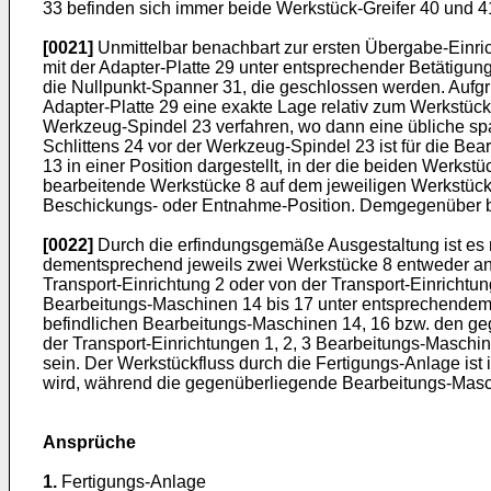
33 befinden sich immer beide Werkstück-Greifer 40 und 4
[0021]
Unmittelbar benachbart zur ersten Übergabe-Einric
mit der Adapter-Platte 29 unter entsprechender Betätigu
die Nullpunkt-Spanner 31, die geschlossen werden. Aufgru
Adapter-Platte 29 eine exakte Lage relativ zum Werkstück
Werkzeug-Spindel 23 verfahren, wo dann eine übliche sp
Schlittens 24 vor der Werkzeug-Spindel 23 ist für die Bear
13 in einer Position dargestellt, in der die beiden Werks
bearbeitende Werkstücke 8 auf dem jeweiligen Werkstück-
Beschickungs- oder Entnahme-Position. Demgegenüber bef
[0022]
Durch die erfindungsgemäße Ausgestaltung ist es m
dementsprechend jeweils zwei Werkstücke 8 entweder an d
Transport-Einrichtung 2 oder von der Transport-Einrichtu
Bearbeitungs-Maschinen 14 bis 17 unter entsprechendem
befindlichen Bearbeitungs-Maschinen 14, 16 bzw. den ge
der Transport-Einrichtungen 1, 2, 3 Bearbeitungs-Maschi
sein. Der Werkstückfluss durch die Fertigungs-Anlage ist
wird, während die gegenüberliegende Bearbeitungs-Masch
Ansprüche
1.
Fertigungs-Anlage