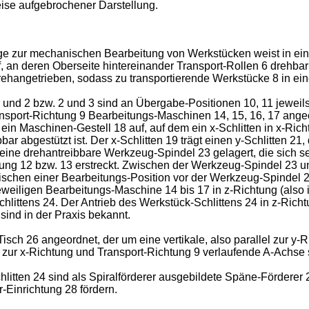
weise aufgebrochener Darstellung.
ge zur mechanischen Bearbeitung von Werkstücken weist in eine
 an deren Oberseite hintereinander Transport-Rollen 6 drehbar 
rehangetrieben, sodass zu transportierende Werkstücke 8 in ein
und 2 bzw. 2 und 3 sind an Übergabe-Positionen 10, 11 jeweil
ansport-Richtung 9 Bearbeitungs-Maschinen 14, 15, 16, 17 angeo
 Maschinen-Gestell 18 auf, auf dem ein x-Schlitten in x-Richtun
ar abgestützt ist. Der x-Schlitten 19 trägt einen y-Schlitten 21,
st eine drehantreibbare Werkzeug-Spindel 23 gelagert, die sich 
ung 12 bzw. 13 erstreckt. Zwischen der Werkzeug-Spindel 23 un
schen einer Bearbeitungs-Position vor der Werkzeug-Spindel 2
weiligen Bearbeitungs-Maschine 14 bis 17 in z-Richtung (also i
hlittens 24. Der Antrieb des Werkstück-Schlittens 24 in z-Richtu
sind in der Praxis bekannt.
isch 26 angeordnet, der um eine vertikale, also parallel zur y
el zur x-Richtung und Transport-Richtung 9 verlaufende A-Achse
itten 24 sind als Spiralförderer ausgebildete Späne-Förderer 2
-Einrichtung 28 fördern.