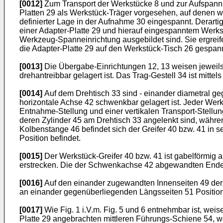
[0012]
Zum Transport der Werkstücke 8 und zur Aufspannu
Platten 29 als Werkstück-Träger vorgesehen, auf denen w
definierter Lage in der Aufnahme 30 eingespannt. Derart
einer Adapter-Platte 29 und hierauf eingespanntem Werkst
Werkzeug-Spanneinrichtung ausgebildet sind. Sie ergreif
die Adapter-Platte 29 auf den Werkstück-Tisch 26 gespan
[0013]
Die Übergabe-Einrichtungen 12, 13 weisen jeweils 
drehantreibbar gelagert ist. Das Trag-Gestell 34 ist mitte
[0014]
Auf dem Drehtisch 33 sind - einander diametral ge
horizontale Achse 42 schwenkbar gelagert ist. Jeder Werk
Entnahme-Stellung und einer vertikalen Transport-Stell
deren Zylinder 45 am Drehtisch 33 angelenkt sind, währen
Kolbenstange 46 befindet sich der Greifer 40 bzw. 41 in s
Position befindet.
[0015]
Der Werkstück-Greifer 40 bzw. 41 ist gabelförmig a
erstrecken. Die der Schwenkachse 42 abgewandten Enden 
[0016]
Auf den einander zugewandten Innenseiten 49 der Ar
an einander gegenüberliegenden Längsseiten 51 Positionie
[0017]
Wie Fig. 1 i.V.m. Fig. 5 und 6 entnehmbar ist, weis
Platte 29 angebrachten mittleren Führungs-Schiene 54, wod