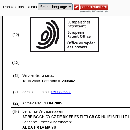
Translate this text into
(19)
(12)
(43)
Veröffentlichungstag:
18.10.2006
Patentblatt 2006/42
(21)
Anmeldenummer:
05008033.2
(22)
Anmeldetag:
13.04.2005
(84)
Benannte Vertragsstaaten:
AT BE BG CH CY CZ DE DK EE ES FI FR GB GR HU IE IS IT LI LT 
Benannte Erstreckungsstaaten:
AL BA HR LV MK YU