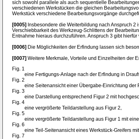
sich sowohl parallele als auch sequentielle Bearbeitung
verschiedenen Werkstücken die gleichen Bearbeitungsvo
Werkstück verschiedene Bearbeitungsvorgänge durchgef
[0005]
Insbesondere die Weiterbildung nach Anspruch 2 ist
Verschiebbarkeit des Werkzeug-Schlittens der Bearbeitu
Entnahme hieraus durchzuführen. Anspruch 3 gibt hierfür v
[0006]
Die Möglichkeiten der Erfindung lassen sich beson
[0007]
Weitere Merkmale, Vorteile und Einzelheiten der 
Fig. 1
eine Fertigungs-Anlage nach der Erfindung in Draufs
Fig. 2
eine Seitenansicht einer Übergabe-Einrichtung der
Fig. 3
eine Darstellung entsprechend Figur 2 mit hochges
Fig. 4
eine vergrößerte Teildarstellung aus Figur 2,
Fig. 5
eine vergrößerte Teildarstellung aus Figur 1 mit ei
Fig. 6
eine Teil-Seitenansicht eines Werkstück-Greifers mi
Fig. 7