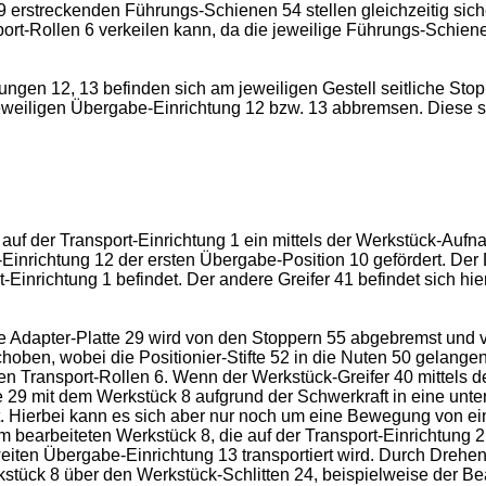
ng 9 erstreckenden Führungs-Schienen 54 stellen gleichzeitig si
ort-Rollen 6 verkeilen kann, da die jeweilige Führungs-Schien
ngen 12, 13 befinden sich am jeweiligen Gestell seitliche Stop
jeweiligen Übergabe-Einrichtung 12 bzw. 13 abbremsen. Diese 
auf der Transport-Einrichtung 1 ein mittels der Werkstück-Auf
inrichtung 12 der ersten Übergabe-Position 10 gefördert. Der D
rt-Einrichtung 1 befindet. Der andere Greifer 41 befindet sich h
te Adapter-Platte 29 wird von den Stoppern 55 abgebremst und 
oben, wobei die Positionier-Stifte 52 in die Nuten 50 gelangen
enen Transport-Rollen 6. Wenn der Werkstück-Greifer 40 mittels
e 29 mit dem Werkstück 8 aufgrund der Schwerkraft in eine unter
ient. Hierbei kann es sich aber nur noch um eine Bewegung von 
nem bearbeiteten Werkstück 8, die auf der Transport-Einrichtung
iten Übergabe-Einrichtung 13 transportiert wird. Durch Drehen
stück 8 über den Werkstück-Schlitten 24, beispielweise der B