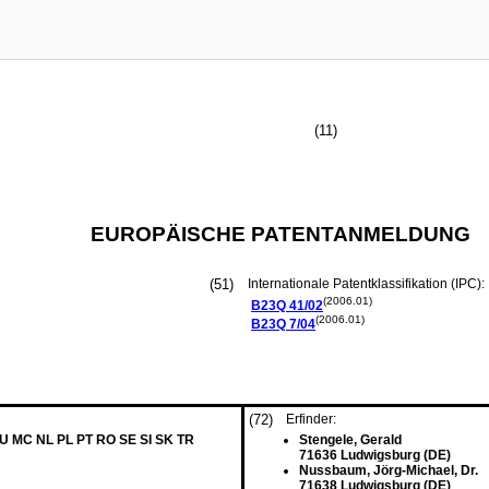
(11)
EUROPÄISCHE PATENTANMELDUNG
(51)
Internationale Patentklassifikation (IPC):
(2006.01)
B23Q
41/02
(2006.01)
B23Q
7/04
(72)
Erfinder:
LU MC NL PL PT RO SE SI SK TR
Stengele, Gerald
71636 Ludwigsburg (DE)
Nussbaum, Jörg-Michael, Dr.
71638 Ludwigsburg (DE)