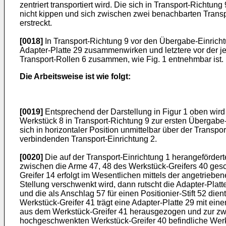
zentriert transportiert wird. Die sich in Transport-Richtu
nicht kippen und sich zwischen zwei benachbarten Transp
erstreckt.
[0018]
In Transport-Richtung 9 vor den Übergabe-Einrichtu
Adapter-Platte 29 zusammenwirken und letztere vor der 
Transport-Rollen 6 zusammen, wie Fig. 1 entnehmbar ist.
Die Arbeitsweise ist wie folgt:
[0019]
Entsprechend der Darstellung in Figur 1 oben wird 
Werkstück 8 in Transport-Richtung 9 zur ersten Übergabe-E
sich in horizontaler Position unmittelbar über der Transpo
verbindenden Transport-Einrichtung 2.
[0020]
Die auf der Transport-Einrichtung 1 herangeförder
zwischen die Arme 47, 48 des Werkstück-Greifers 40 gesch
Greifer 14 erfolgt im Wesentlichen mittels der angetrieb
Stellung verschwenkt wird, dann rutscht die Adapter-Platt
und die als Anschlag 57 für einen Positionier-Stift 52 d
Werkstück-Greifer 41 trägt eine Adapter-Platte 29 mit ei
aus dem Werkstück-Greifer 41 herausgezogen und zur zwe
hochgeschwenkten Werkstück-Greifer 40 befindliche Werk