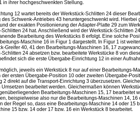
1 in ihrer hochgeschwenkten Stellung.
htung 12 wartet bereits der Werkstück-Schlitten 24 dieser Bear
ng des Schwenk-Antriebes 43 heruntergeschwenkt wird. Hierbei 
nd der exakten Positionierung der Adapter-Platte 29 zum Werks
-Schlitten 24 hat. Anschließend wird der Werkstück-Schlitten 2
anende Bearbeitung des Werkstücks 8 erfolgt. Eine solche Pos
beitungs-Maschine 16 in Figur 1 dargestellt. In Figur 1 ist wei
tück-Greifer 40, 41 den Bearbeitungs-Maschinen 16, 17 zugewand
Schlitten 24 absetzen bzw. bearbeitete Werkstücke 8 von dies
indet sich die erste Übergabe-Einrichtung 12 in einer Aufnah
öglich, jeweils ein Werkstück 8 nur auf einer Bearbeitungs-Ma
er ersten Übergabe-Position 10 oder zweiten Übergabe-Position
ng 2 direkt auf die Transport-Einrichtung 3 überzusetzen. Gleic
 Umsetzen bearbeitet werden. Gleichermaßen können Werkstück
genüberliegenden Bearbeitungs-Maschinen 15, 17 bearbeitet wer
nen, beispielweise also nur die Bearbeitungs-Maschinen 14, 16
 in der Regel so, dass eine Bearbeitungs-Maschine 14 oder 15 
ine 15 bzw. 14 oder 17 bzw. 16 ein Werkstück 8 bearbeitet.