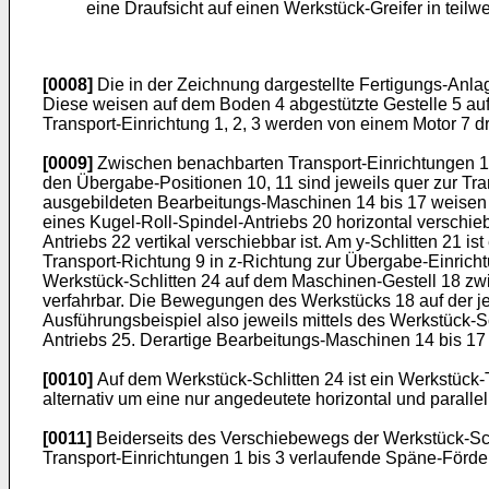
eine Draufsicht auf einen Werkstück-Greifer in teil
[0008]
Die in der Zeichnung dargestellte Fertigungs-Anla
Diese weisen auf dem Boden 4 abgestützte Gestelle 5 auf,
Transport-Einrichtung 1, 2, 3 werden von einem Motor 7 d
[0009]
Zwischen benachbarten Transport-Einrichtungen 1 
den Übergabe-Positionen 10, 11 sind jeweils quer zur Tr
ausgebildeten Bearbeitungs-Maschinen 14 bis 17 weisen ein
eines Kugel-Roll-Spindel-Antriebs 20 horizontal verschiebb
Antriebs 22 vertikal verschiebbar ist. Am y-Schlitten 21 i
Transport-Richtung 9 in z-Richtung zur Übergabe-Einricht
Werkstück-Schlitten 24 auf dem Maschinen-Gestell 18 zwi
verfahrbar. Die Bewegungen des Werkstücks 18 auf der je
Ausführungsbeispiel also jeweils mittels des Werkstück-Sc
Antriebs 25. Derartige Bearbeitungs-Maschinen 14 bis 17 
[0010]
Auf dem Werkstück-Schlitten 24 ist ein Werkstück-T
alternativ um eine nur angedeutete horizontal und parall
[0011]
Beiderseits des Verschiebewegs der Werkstück-Schl
Transport-Einrichtungen 1 bis 3 verlaufende Späne-Förder