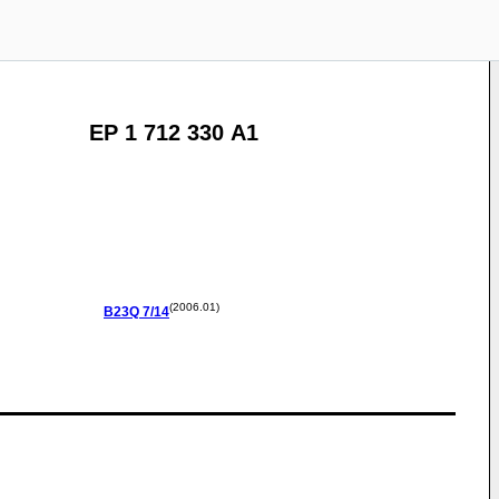
EP 1 712 330 A1
(2006.01)
B23Q
7/14