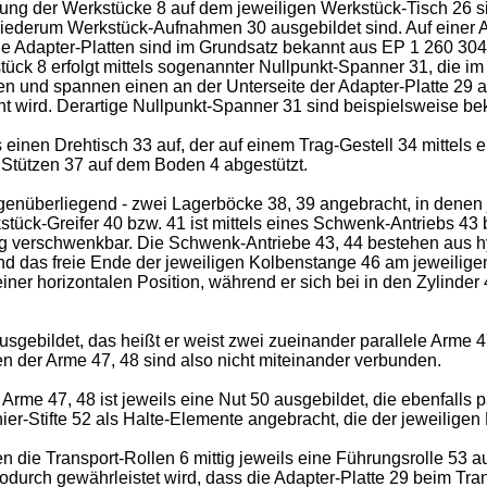
ng der Werkstücke 8 auf dem jeweiligen Werkstück-Tisch 26 sin
iederum Werkstück-Aufnahmen 30 ausgebildet sind. Auf einer Ad
ige Adapter-Platten sind im Grundsatz bekannt aus
EP 1 260 304
ück 8 erfolgt mittels sogenannter Nullpunkt-Spanner 31, die i
en und spannen einen an der Unterseite der Adapter-Platte 29
nt wird. Derartige Nullpunkt-Spanner 31 sind beispielsweise b
einen Drehtisch 33 auf, der auf einem Trag-Gestell 34 mittels 
ls Stützen 37 auf dem Boden 4 abgestützt.
genüberliegend - zwei Lagerböcke 38, 39 angebracht, in denen j
stück-Greifer 40 bzw. 41 ist mittels eines Schwenk-Antriebs 4
ung verschwenkbar. Die Schwenk-Antriebe 43, 44 bestehen aus h
d das freie Ende der jeweiligen Kolbenstange 46 am jeweiligen 
einer horizontalen Position, während er sich bei in den Zylinder
usgebildet, das heißt er weist zwei zueinander parallele Arme 
der Arme 47, 48 sind also nicht miteinander verbunden.
me 47, 48 ist jeweils eine Nut 50 ausgebildet, die ebenfalls p
r-Stifte 52 als Halte-Elemente angebracht, die der jeweiligen
en die Transport-Rollen 6 mittig jeweils eine Führungsrolle 53 
urch gewährleistet wird, dass die Adapter-Platte 29 beim Transp