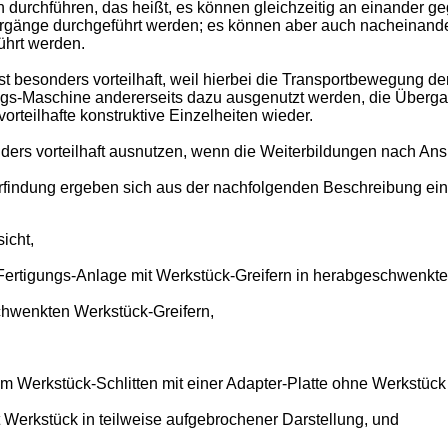
en durchführen, das heißt, es können gleichzeitig an einande
rgänge durchgeführt werden; es können aber auch nacheinand
ührt werden.
 besonders vorteilhaft, weil hierbei die Transportbewegung der
ngs-Maschine andererseits dazu ausgenutzt werden, die Überga
orteilhafte konstruktive Einzelheiten wieder.
ders vorteilhaft ausnutzen, wenn die Weiterbildungen nach An
Erfindung ergeben sich aus der nachfolgenden Beschreibung ein
icht,
 Fertigungs-Anlage mit Werkstück-Greifern in herabgeschwenkt
chwenkten Werkstück-Greifern,
nem Werkstück-Schlitten mit einer Adapter-Platte ohne Werkstüc
t Werkstück in teilweise aufgebrochener Darstellung, und