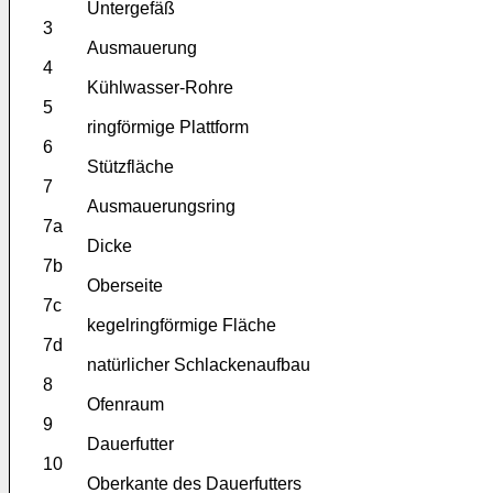
Untergefäß
3
Ausmauerung
4
Kühlwasser-Rohre
5
ringförmige Plattform
6
Stützfläche
7
Ausmauerungsring
7a
Dicke
7b
Oberseite
7c
kegelringförmige Fläche
7d
natürlicher Schlackenaufbau
8
Ofenraum
9
Dauerfutter
10
Oberkante des Dauerfutters