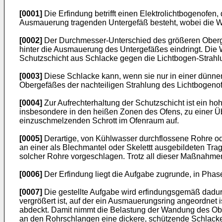
[0001]
Die Erfindung betrifft einen Elektrolichtbogenofe
Ausmauerung tragenden Untergefäß besteht, wobei die Wan
[0002]
Der Durchmesser-Unterschied des größeren Oberge
hinter die Ausmauerung des Untergefäßes eindringt. Die
Schutzschicht aus Schlacke gegen die Lichtbogen-Strahlu
[0003]
Diese Schlacke kann, wenn sie nur in einer dünne
Obergefäßes der nachteiligen Strahlung des Lichtbogenof
[0004]
Zur Aufrechterhaltung der Schutzschicht ist ein ho
insbesondere in den heißen Zonen des Ofens, zu einer 
einzuschmelzenden Schrott im Ofenraum auf.
[0005]
Derartige, von Kühlwasser durchflossene Rohre ode
an einer als Blechmantel oder Skelettt ausgebildeten T
solcher Rohre vorgeschlagen. Trotz all dieser Maßnahme
[0006]
Der Erfindung liegt die Aufgabe zugrunde, in Ph
[0007]
Die gestellte Aufgabe wird erfindungsgemäß dadur
vergrößert ist, auf der ein Ausmauerungsring angeordnet 
abdeckt. Damit nimmt die Belastung der Wandung des Obe
an den Rohrschlangen eine dickere, schützende Schlacke