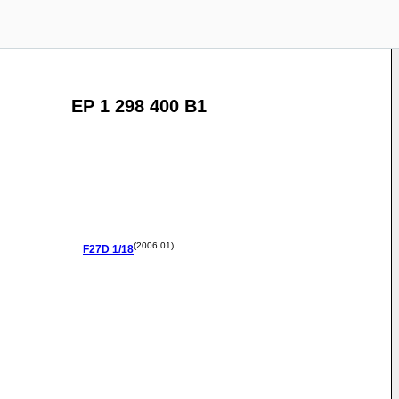
EP 1 298 400 B1
(2006.01)
F27D
1/18