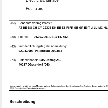
Electric arc furnace
Four à arc
(84)
Benannte Vertragsstaaten:
AT BE BG CH CY CZ DE DK EE ES FI FR GB GR IE IT LI LU MC NL
(30)
Priorität:
26.09.2001
DE 10147552
(43)
Veröffentlichungstag der Anmeldung:
02.04.2003
Patentblatt 2003/14
(73)
Patentinhaber:
SMS Demag AG
40237 Düsseldorf (DE)
Anmerkung: Innerhalb von neun Monaten nach der Bekanntmachung des Hinweises auf die Erteilung des europäischen Patent
99(1) Europäisches Patentübereinkommen).
Beschreibung