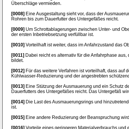
Überschläge vermieden.
[0008]
Eine Ausgestaltung sieht vor, dass der Ausmauer
Rohren bis zum Dauerfutter des Untergefäßes reicht.
[0009]
Um Schrottablagerungen zwischen Unter- und Ober
der ersten Inbetriebsetzung verfüllbar ist.
[0010]
Vorteilhaft ist weiter, dass im Anfahrzustand das O
[0011]
Dabei reicht es alternativ für die Anfahrphase aus
bildet.
[0012]
Für das weitere Verfahren ist vorteilhaft, dass au
Kühlwasser-Reduzierung und der angestrebten schützenden
[0013]
Eine Stützung der Ausmauerung und ein Schutz der
Dauerfutters des Untergefäßes reicht. Das Untergefäß wi
[0014]
Die Last des Ausmauerungsrings und hinzutretende
ist.
[0015]
Eine andere Reduzierung der Beanspruchung wird d
[0016]
Vorteile eines geringeren Materialverbrauchs und