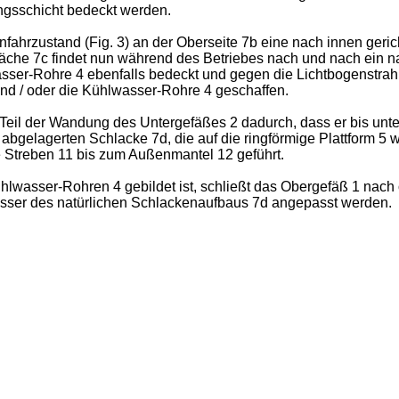
ngsschicht bedeckt werden.
nfahrzustand (Fig. 3) an der Oberseite 7b eine nach innen geric
he 7c findet nun während des Betriebes nach und nach ein natür
ser-Rohre 4 ebenfalls bedeckt und gegen die Lichtbogenstrahl
nd / oder die Kühlwasser-Rohre 4 geschaffen.
eil der Wandung des Untergefäßes 2 dadurch, dass er bis unte
abgelagerten Schlacke 7d, die auf die ringförmige Plattform 
 Streben 11 bis zum Außenmantel 12 geführt.
ühlwasser-Rohren 4 gebildet ist, schließt das Obergefäß 1 na
messer des natürlichen Schlackenaufbaus 7d angepasst werden.