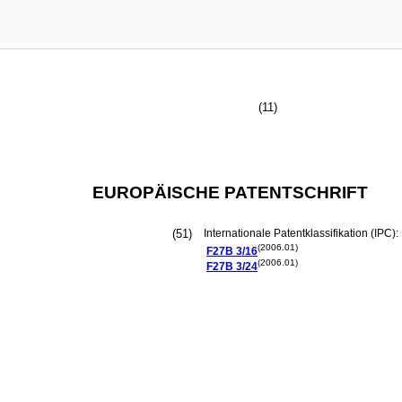
(11)
EUROPÄISCHE PATENTSCHRIFT
(51)
Internationale Patentklassifikation (IPC):
(2006.01)
F27B
3/16
(2006.01)
F27B
3/24