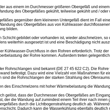
n, der aus einem im Durchmesser größeren Obergefäß und einem
dung des Obergefäßes gekühlt, teilweise gekühlt und / oder u
fäßes gegenüber dem kleineren Untergefäß dient im Fall eine
 Wandung des Obergefäßes aus von Kühlwasser durchflossenen R
ng bilden.
n Schicht gebildet oder vorhanden ist, wieder abschmelzen, s
ens weiterhin ausgesetzt ist und eine Beschädigung nicht auszu
her Kühlwasser-Durchfluss in den Rohren erforderlich. Trotz der
Überbelastung der Rohre kommen. Außerdem treten gelegentlic
r Rohrschlangen sind bekannt (DE 27 45 622 C2). Die Rohre we
ragwand befestigt. Dazu wird eine Vielzahl von Maßnahmen für
n sind die Rohrschlangen der starken Strahlung des Ofenraums
asen des Einschmelzens mit hoher Wärmebelastung die Wandung
ch gelöst, dass der Durchmesser des Obergefäßes am Eingang 
ist, der die Wandung auf zumindest einem Teil ihrer nach innen
rgefäßes durch die Lichtbogenstrahlung deutlich ab. Während 
nschicht. Dadurch kann die Wasserkühlung ebenfalls deutlich 