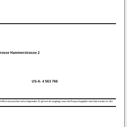
-Grosse Hammerstrasse 2
US-A- 4 563 766
ch einzureichen und zu begründen. Er gilt erst als eingelegt, wenn die Einspruchsgebühr entrichtet worden ist. (Art.