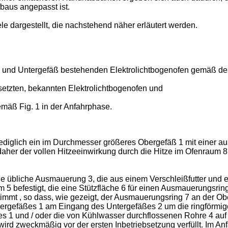
baus angepasst ist.
e dargestellt, die nachstehend näher erläutert werden.
ß und Untergefäß bestehenden Elektrolichtbogenofen gemäß der
esetzten, bekannten Elektrolichtbogenofen und
emäß Fig. 1 in der Anfahrphase.
ist lediglich ein im Durchmesser größeres Obergefäß 1 mit eine
 daher der vollen Hitzeeinwirkung durch die Hitze im Ofenrau
e übliche Ausmauerung 3, die aus einem Verschleißfutter und e
m 5 befestigt, die eine Stützfläche 6 für einen Ausmauerungsrin
mt , so dass, wie gezeigt, der Ausmauerungsring 7 an der Ober
gefäßes 1 am Eingang des Untergefäßes 2 um die ringförmige P
 1 und / oder die von Kühlwasser durchflossenen Rohre 4 auf e
ird zweckmäßig vor der ersten Inbetriebsetzung verfüllt. Im A