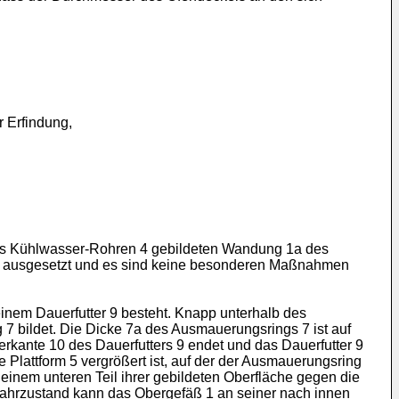
 Erfindung,
r aus Kühlwasser-Rohren 4 gebildeten Wandung 1a des
m 8 ausgesetzt und es sind keine besonderen Maßnahmen
inem Dauerfutter 9 besteht. Knapp unterhalb des
g 7 bildet. Die Dicke 7a des Ausmauerungsrings 7 ist auf
kante 10 des Dauerfutters 9 endet und das Dauerfutter 9
lattform 5 vergrößert ist, auf der der Ausmauerungsring
inem unteren Teil ihrer gebildeten Oberfläche gegen die
nfahrzustand kann das Obergefäß 1 an seiner nach innen