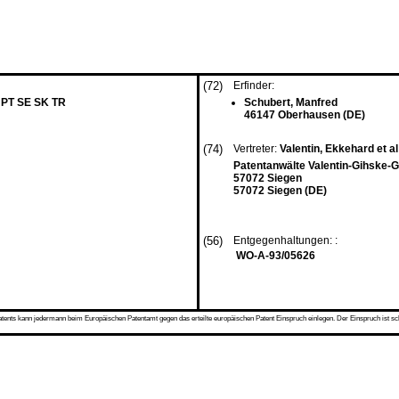
(72)
Erfinder:
 PT SE SK TR
Schubert, Manfred
46147 Oberhausen (DE)
(74)
Vertreter:
Valentin, Ekkehard et al
Patentanwälte Valentin-Gihske
57072 Siegen
57072 Siegen (DE)
(56)
Entgegenhaltungen: :
WO-A-93/05626
s kann jedermann beim Europäischen Patentamt gegen das erteilte europäischen Patent Einspruch einlegen. Der Einspruch ist schriftli