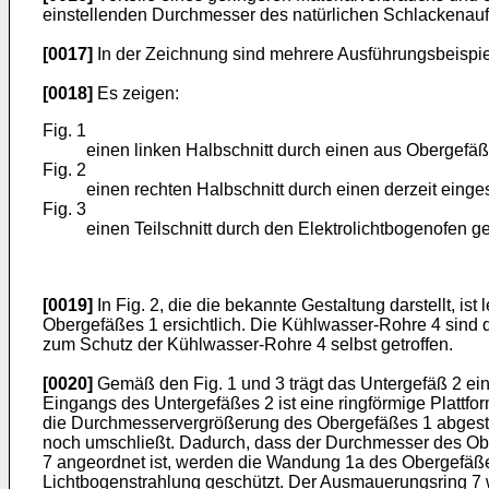
einstellenden Durchmesser des natürlichen Schlackenauf
[0017]
In der Zeichnung sind mehrere Ausführungsbeispiel
[0018]
Es zeigen:
Fig. 1
einen linken Halbschnitt durch einen aus Obergefä
Fig. 2
einen rechten Halbschnitt durch einen derzeit eing
Fig. 3
einen Teilschnitt durch den Elektrolichtbogenofen g
[0019]
In Fig. 2, die die bekannte Gestaltung darstellt, 
Obergefäßes 1 ersichtlich. Die Kühlwasser-Rohre 4 sind
zum Schutz der Kühlwasser-Rohre 4 selbst getroffen.
[0020]
Gemäß den Fig. 1 und 3 trägt das Untergefäß 2 ein
Eingangs des Untergefäßes 2 ist eine ringförmige Plattfor
die Durchmesservergrößerung des Obergefäßes 1 abgestim
noch umschließt. Dadurch, dass der Durchmesser des Ober
7 angeordnet ist, werden die Wandung 1a des Obergefäßes
Lichtbogenstrahlung geschützt. Der Ausmauerungsring 7 w