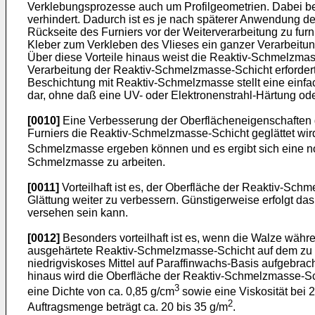
Verklebungsprozesse auch um Profilgeometrien. Dabei bewi
verhindert. Dadurch ist es je nach späterer Anwendung d
Rückseite des Furniers vor der Weiterverarbeitung zu furn
Kleber zum Verkleben des Vlieses ein ganzer Verarbeitungs
Über diese Vorteile hinaus weist die Reaktiv-Schmelzmasse
Verarbeitung der Reaktiv-Schmelzmasse-Schicht erfordert
Beschichtung mit Reaktiv-Schmelzmasse stellt eine einfa
dar, ohne daß eine UV- oder Elektronenstrahl-Härtung od
[0010]
Eine Verbesserung der Oberflächeneigenschaften 
Furniers die Reaktiv-Schmelzmasse-Schicht geglättet wir
Schmelzmasse ergeben können und es ergibt sich eine no
Schmelzmasse zu arbeiten.
[0011]
Vorteilhaft ist es, der Oberfläche der Reaktiv-S
Glättung weiter zu verbessern. Günstigerweise erfolgt das
versehen sein kann.
[0012]
Besonders vorteilhaft ist es, wenn die Walze währe
ausgehärtete Reaktiv-Schmelzmasse-Schicht auf dem zu ve
niedrigviskoses Mittel auf Paraffinwachs-Basis aufgebra
hinaus wird die Oberfläche der Reaktiv-Schmelzmasse-Schic
3
eine Dichte von ca. 0,85 g/cm
sowie eine Viskosität bei 
2
Auftragsmenge beträgt ca. 20 bis 35 g/m
.