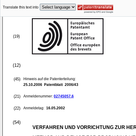
Translate this text into
(19)
(12)
(45)
Hinweis auf die Patenterteilung:
25.10.2006
Patentblatt 2006/43
(21)
Anmeldenummer:
02745057.6
(22)
Anmeldetag:
16.05.2002
(54)
VERFAHREN UND VORRICHTUNG ZUR HERS