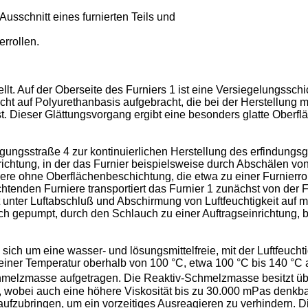
Ausschnitt eines furnierten Teils und
rrollen.
tellt. Auf der Oberseite des Furniers 1 ist eine Versiegelungssch
 auf Polyurethanbasis aufgebracht, die bei der Herstellung mit
. Dieser Glättungsvorgang ergibt eine besonders glatte Oberfl
tigungsstraße 4 zur kontinuierlichen Herstellung des erfindungs
nrichtung, in der das Furnier beispielsweise durch Abschälen vo
re ohne Oberflächenbeschichtung, die etwa zu einer Furnierroll
htenden Furniere transportiert das Furnier 1 zunächst von der Fur
unter Luftabschluß und Abschirmung von Luftfeuchtigkeit auf m
h gepumpt, durch den Schlauch zu einer Auftragseinrichtung, be
ich um eine wasser- und lösungsmittelfreie, mit der Luftfeuch
i einer Temperatur oberhalb von 100 °C, etwa 100 °C bis 140 °
hmelzmasse aufgetragen. Die Reaktiv-Schmelzmasse besitzt übl
, wobei auch eine höhere Viskosität bis zu 30.000 mPas denkbar
aufzubringen, um ein vorzeitiges Ausreagieren zu verhindern. D