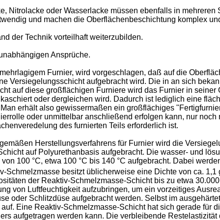
 Nitrolacke oder Wasserlacke müssen ebenfalls in mehreren S
otwendig und machen die Oberflächenbeschichtung komplex und
d der Technik vorteilhaft weiterzubilden.
 unabhängigen Ansprüche.
 mehrlagigem Furnier, wird vorgeschlagen, daß auf die Oberfläc
ine Versiegelungsschicht aufgebracht wird. Die in an sich bekan
t auf diese großflächigen Furniere wird das Furnier in seiner O
, kaschiert oder dergleichen wird. Dadurch ist lediglich eine fl
Man erhält also gewissermaßen ein großflächiges "Fertigfurnier"
rrolle oder unmittelbar anschließend erfolgen kann, nur noch m
enveredelung des furnierten Teils erforderlich ist.
sgemäßen Herstellungsverfahrens für Furnier wird die Versiegelu
chicht auf Polyurethanbasis aufgebracht. Die wasser- und lös
b von 100 °C, etwa 100 °C bis 140 °C aufgebracht. Dabei werd
v-Schmelzmasse besitzt üblicherweise eine Dichte von ca. 1,1
sitäten der Reaktiv-Schmelzmasse-Schicht bis zu etwa 30.000 m
 von Luftfeuchtigkeit aufzubringen, um ein vorzeitiges Ausrea
Düse oder Schlitzdüse aufgebracht werden. Selbst im ausgehärte
uf. Eine Reaktiv-Schmelzmasse-Schicht hat sich gerade für die 
iers aufgetragen werden kann. Die verbleibende Restelastizität