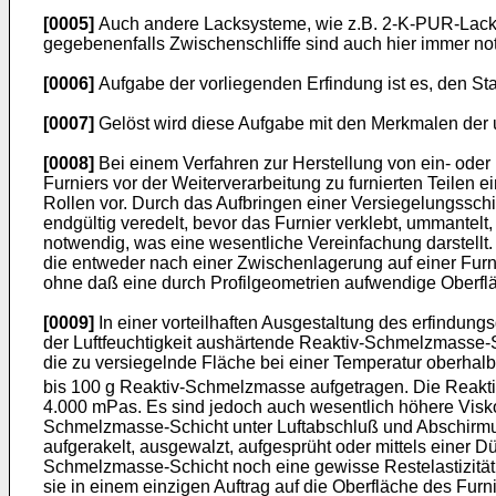
[0005]
Auch andere Lacksysteme, wie z.B. 2-K-PUR-Lacke,
gegebenenfalls Zwischenschliffe sind auch hier immer n
[0006]
Aufgabe der vorliegenden Erfindung ist es, den Stan
[0007]
Gelöst wird diese Aufgabe mit den Merkmalen der
[0008]
Bei einem Verfahren zur Herstellung von ein- oder
Furniers vor der Weiterverarbeitung zu furnierten Teilen e
Rollen vor. Durch das Aufbringen einer Versiegelungsschich
endgültig veredelt, bevor das Furnier verklebt, ummantelt
notwendig, was eine wesentliche Vereinfachung darstellt. 
die entweder nach einer Zwischenlagerung auf einer Furnie
ohne daß eine durch Profilgeometrien aufwendige Oberfläch
[0009]
In einer vorteilhaften Ausgestaltung des erfindung
der Luftfeuchtigkeit aushärtende Reaktiv-Schmelzmasse-S
die zu versiegelnde Fläche bei einer Temperatur oberhal
bis 100 g Reaktiv-Schmelzmasse aufgetragen. Die Reakti
4.000 mPas. Es sind jedoch auch wesentlich höhere Visko
Schmelzmasse-Schicht unter Luftabschluß und Abschirmung
aufgerakelt, ausgewalzt, aufgesprüht oder mittels einer 
Schmelzmasse-Schicht noch eine gewisse Restelastizität a
sie in einem einzigen Auftrag auf die Oberfläche des Furn