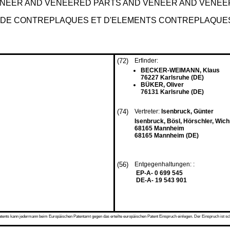
ENEER AND VENEERED PARTS AND VENEER AND VENEE
ON DE CONTREPLAQUES ET D'ELEMENTS CONTREPLAQU
(72)
Erfinder:
BECKER-WEIMANN, Klaus
76227 Karlsruhe (DE)
BÜKER, Oliver
76131 Karlsruhe (DE)
(74)
Vertreter:
Isenbruck, Günter
Isenbruck, Bösl, Hörschler, Wi
68165 Mannheim
68165 Mannheim (DE)
(56)
Entgegenhaltungen: :
EP-A- 0 699 545
DE-A- 19 543 901
s kann jedermann beim Europäischen Patentamt gegen das erteilte europäischen Patent Einspruch einlegen. Der Einspruch ist schriftli