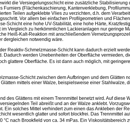
rkt die Versiegelungsschicht eine zusätzliche Stabilisierung d
es Furniers (Flächenkaschierung, Kantenverklebung, Profilumma
ierten Teilen aufgeklebte Vlies zu verzichten, d.h. dem Verarbei
schritt. Vor allem bei einfachen Profilgeometrien und Flächenka
-Schicht eine hohe UV-Stabilität, eine hohe Härte, Kratzfestigk
 im Vergleich zu herkömmlichen Lackieranlagen nur geringe Ma
che Heiß-Kalt-Reaktion mit anschließendem Vernetzungsprozeß m
er dergleichen notwendig wäre.
der Reaktiv-Schmelzmasse-Schicht kann dadurch erzielt werde
d. Dadurch werden Unebenheiten der Oberfläche vermieden, die
ch glattere Oberfläche. Es ist dann auch möglich, mit gering
chmelzmasse-Schicht zwischen dem Aufbringen und dem Glätten 
 Glätten mittels einer Walze, beispielsweise einer Stahlwalze,
nd des Glättens mit einem Trennmittel benetzt wird. Auf diese W
rsiegelnden Teil abreißt und an der Walze anklebt. Vorzugsweis
cht. Ein solches Mittel verhindert zum einen das Ankleben der
ht wesentlich glatter und sofort blockfrei. Das Trennmittel auf
20 °C nach Brookfield von ca. 34 mPas. Ein Viskositätsbereich