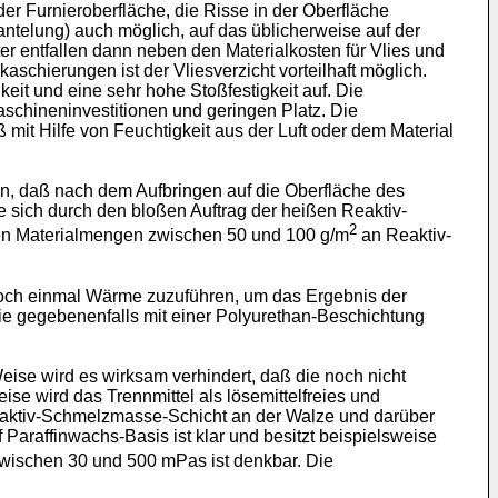
er Furnieroberfläche, die Risse in der Oberfläche
ntelung) auch möglich, auf das üblicherweise auf der
ter entfallen dann neben den Materialkosten für Vlies und
schierungen ist der Vliesverzicht vorteilhaft möglich.
eit und eine sehr hohe Stoßfestigkeit auf. Die
schineninvestitionen und geringen Platz. Die
it Hilfe von Feuchtigkeit aus der Luft oder dem Material
n, daß nach dem Aufbringen auf die Oberfläche des
 sich durch den bloßen Auftrag der heißen Reaktiv-
2
eren Materialmengen zwischen 50 und 100 g/m
an Reaktiv-
noch einmal Wärme zuzuführen, um das Ergebnis der
 die gegebenenfalls mit einer Polyurethan-Beschichtung
eise wird es wirksam verhindert, daß die noch nicht
e wird das Trennmittel als lösemittelfreies und
 Reaktiv-Schmelzmasse-Schicht an der Walze und darüber
 Paraffinwachs-Basis ist klar und besitzt beispielsweise
 zwischen 30 und 500 mPas ist denkbar. Die