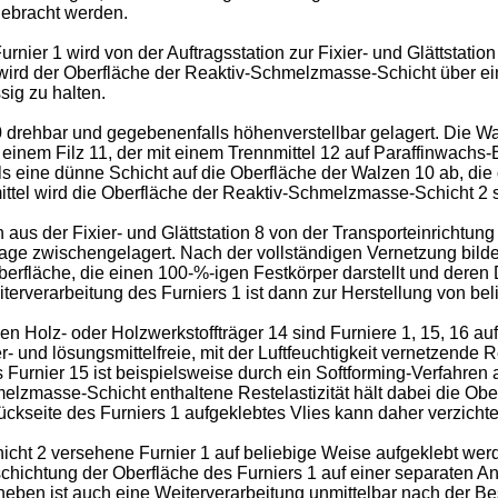
gebracht werden.
ier 1 wird von der Auftragsstation zur Fixier- und Glättstation
 wird der Oberfläche der Reaktiv-Schmelzmasse-Schicht über 
ig zu halten.
 10 drehbar und gegebenenfalls höhenverstellbar gelagert. Die 
einem Filz 11, der mit einem Trennmittel 12 auf Paraffinwachs-B
s eine dünne Schicht auf die Oberfläche der Walzen 10 ab, die 
l wird die Oberfläche der Reaktiv-Schmelzmasse-Schicht 2 sofo
aus der Fixier- und Glättstation 8 von der Transporteinrichtung
Tage zwischengelagert. Nach der vollständigen Vernetzung bil
berfläche, die einen 100-%-igen Festkörper darstellt und dere
rverarbeitung des Furniers 1 ist dann zur Herstellung von beli
 einen Holz- oder Holzwerkstoffträger 14 sind Furniere 1, 15, 16 au
er- und lösungsmittelfreie, mit der Luftfeuchtigkeit vernetzend
Das Furnier 15 ist beispielsweise durch ein Softforming-Verfahre
melzmasse-Schicht enthaltene Restelastizität hält dabei die O
ückseite des Furniers 1 aufgeklebtes Vlies kann daher verzicht
cht 2 versehene Furnier 1 auf beliebige Weise aufgeklebt werde
hichtung der Oberfläche des Furniers 1 auf einer separaten An
eben ist auch eine Weiterverarbeitung unmittelbar nach der Be