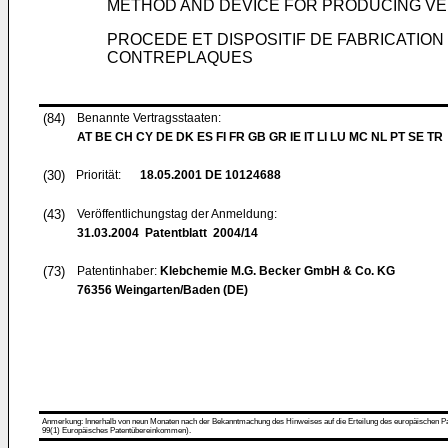
METHOD AND DEVICE FOR PRODUCING V
PROCEDE ET DISPOSITIF DE FABRICATI
CONTREPLAQUES
(84)
Benannte Vertragsstaaten:
AT BE CH CY DE DK ES FI FR GB GR IE IT LI LU MC NL PT SE TR
(30)
Priorität:
18.05.2001
DE 10124688
(43)
Veröffentlichungstag der Anmeldung:
31.03.2004
Patentblatt 2004/14
(73)
Patentinhaber:
Klebchemie M.G. Becker GmbH & Co. KG
76356 Weingarten/Baden (DE)
Anmerkung: Innerhalb von neun Monaten nach der Bekanntmachung des Hinweises auf die Erteilung des europäischen Patent
99(1) Europäisches Patentübereinkommen).