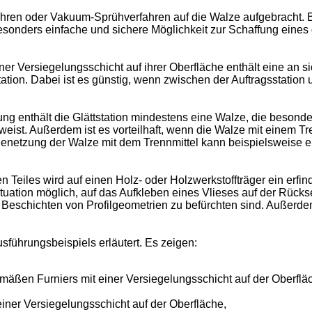
hren oder Vakuum-Sprühverfahren auf die Walze aufgebracht. Bev
besonders einfache und sichere Möglichkeit zur Schaffung eine
ner Versiegelungsschicht auf ihrer Oberfläche enthält eine an si
station. Dabei ist es günstig, wenn zwischen der Auftragsstatio
ng enthält die Glättstation mindestens eine Walze, die besonde
st. Außerdem ist es vorteilhaft, wenn die Walze mit einem Trenn
Benetzung der Walze mit dem Trennmittel kann beispielsweise 
en Teiles wird auf einen Holz- oder Holzwerkstoffträger ein erf
tuation möglich, auf das Aufkleben eines Vlieses auf der Rückse
m Beschichten von Profilgeometrien zu befürchten sind. Außerd
sführungsbeispiels erläutert. Es zeigen:
äßen Furniers mit einer Versiegelungsschicht auf der Oberflä
einer Versiegelungsschicht auf der Oberfläche,