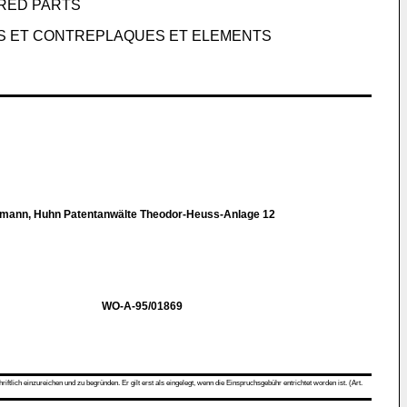
RED PARTS
ES ET CONTREPLAQUES ET ELEMENTS
chmann, Huhn Patentanwälte Theodor-Heuss-Anlage 12
WO-A-95/01869
ch einzureichen und zu begründen. Er gilt erst als eingelegt, wenn die Einspruchsgebühr entrichtet worden ist. (Art.