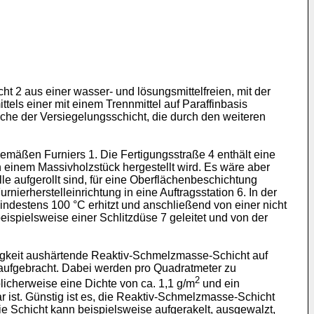
icht 2 aus einer wasser- und lösungsmittelfreien, mit der
tels einer mit einem Trennmittel auf Paraffinbasis
äche der Versiegelungsschicht, die durch den weiteren
gemäßen Furniers 1. Die Fertigungsstraße 4 enthält eine
n einem Massivholzstück hergestellt wird. Es wäre aber
e aufgerollt sind, für eine Oberflächenbeschichtung
nierherstelleinrichtung in eine Auftragsstation 6. In der
indestens 100 °C erhitzt und anschließend von einer nicht
ispielsweise einer Schlitzdüse 7 geleitet und von der
tigkeit aushärtende Reaktiv-Schmelzmasse-Schicht auf
C aufgebracht. Dabei werden pro Quadratmeter zu
2
icherweise eine Dichte von ca. 1,1 g/m
und ein
 ist. Günstig ist es, die Reaktiv-Schmelzmasse-Schicht
ie Schicht kann beispielsweise aufgerakelt, ausgewalzt,