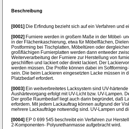
Beschreibung
[0001]
Die Erfindung bezieht sich auf ein Verfahren und ei
[0002]
Furniere werden in großem Maße in der Möbel- und
in der Flächenkaschierung, etwa für Möbelflächen, Diele
Postforming bei Tischplatten, Möbeltüren oder dergleiche
großflächigen Furnierplatten werden dann entweder zwisch
Weiterverarbeitung der Furniere zur Herstellung von furni
geschliffen und lackiert oder direkt lackiert. Der Lackier
werden müssen. Die Profile können dabei im Softforming-
sein. Die beim Lackieren eingesetzten Lacke müssen in 
Platzbedarf erfordert.
[0003]
Ein weitverbreitetes Lacksystem sind UV-härtende 
Aushärtevorgang erfolgt mit UV-Licht bzw. UV-Lampen. De
Der große Raumbedarf liegt auch darin begründet, daß Lac
erfordern. Mit jedem Lackauftrag können aufgrund der Vis
mehrere Lackaufträge notwendig sind. UV-Lampen und die
[0004]
EP 0 699 545 beschreibt ein Verfahren zur Herstel
2-Komponenten- Polyurethanmasse aufgebracht wird.