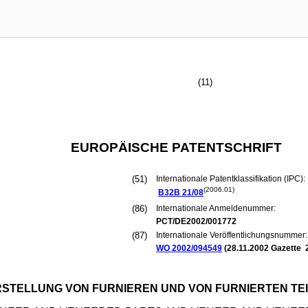
(11)
EUROPÄISCHE PATENTSCHRIFT
(51)
Internationale Patentklassifikation (IPC):
(2006.01)
B32B
21/08
(86)
Internationale Anmeldenummer:
PCT/DE2002/001772
(87)
Internationale Veröffentlichungsnummer:
WO 2002/094549
(
28.11.2002
Gazette 
TELLUNG VON FURNIEREN UND VON FURNIERTEN TEIL