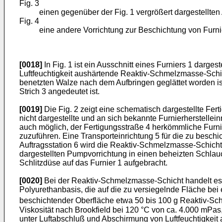
Fig. 3
einen gegenüber der Fig. 1 vergrößert dargestellten 
Fig. 4
eine andere Vorrichtung zur Beschichtung von Furnie
[0018]
In Fig. 1 ist ein Ausschnitt eines Furniers 1 darges
Luftfeuchtigkeit aushärtende Reaktiv-Schmelzmasse-Schicht
benetzten Walze nach dem Aufbringen geglättet worden ist
Strich 3 angedeutet ist.
[0019]
Die Fig. 2 zeigt eine schematisch dargestellte Fer
nicht dargestellte und an sich bekannte Furnierherstellei
auch möglich, der Fertigungsstraße 4 herkömmliche Furnie
zuzuführen. Eine Transporteinrichtung 5 für die zu beschic
Auftragsstation 6 wird die Reaktiv-Schmelzmasse-Schicht 
dargestellten Pumpvorrichtung in einen beheizten Schlauc
Schlitzdüse auf das Furnier 1 aufgebracht.
[0020]
Bei der Reaktiv-Schmelzmasse-Schicht handelt es s
Polyurethanbasis, die auf die zu versiegelnde Fläche be
beschichtender Oberfläche etwa 50 bis 100 g Reaktiv-Sc
Viskosität nach Brookfield bei 120 °C von ca. 4.000 mPas
unter Luftabschluß und Abschirmung von Luftfeuchtigkeit 