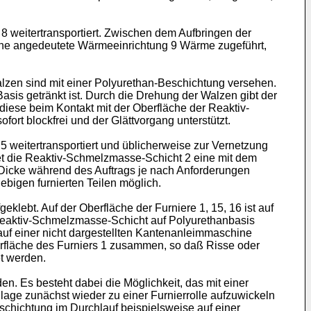
 8 weitertransportiert. Zwischen dem Aufbringen der
eine angedeutete Wärmeeinrichtung 9 Wärme zugeführt,
Walzen sind mit einer Polyurethan-Beschichtung versehen.
asis getränkt ist. Durch die Drehung der Walzen gibt der
diese beim Kontakt mit der Oberfläche der Reaktiv-
rt blockfrei und der Glättvorgang unterstützt.
 5 weitertransportiert und üblicherweise zur Vernetzung
det die Reaktiv-Schmelzmasse-Schicht 2 eine mit dem
n Dicke während des Auftrags je nach Anforderungen
ebigen furnierten Teilen möglich.
fgeklebt. Auf der Oberfläche der Furniere 1, 15, 16 ist auf
e Reaktiv-Schmelzmasse-Schicht auf Polyurethanbasis
n auf einer nicht dargestellten Kantenanleimmaschine
berfläche des Furniers 1 zusammen, so daß Risse oder
et werden.
n. Es besteht dabei die Möglichkeit, das mit einer
lage zunächst wieder zu einer Furnierrolle aufzuwickeln
schichtung im Durchlauf beispielsweise auf einer