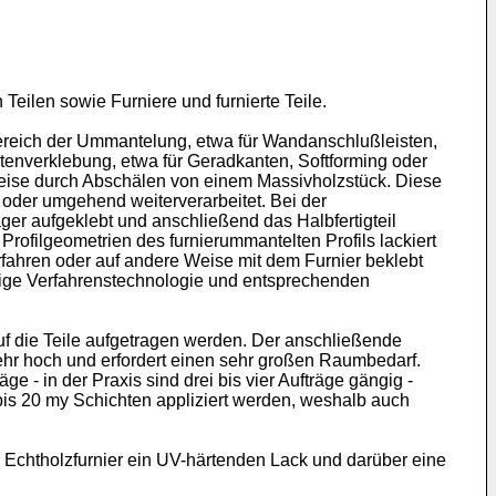
Teilen sowie Furniere und furnierte Teile.
Bereich der Ummantelung, etwa für Wandanschlußleisten,
tenverklebung, etwa für Geradkanten, Softforming oder
sweise durch Abschälen von einem Massivholzstück. Diese
 oder umgehend weiterverarbeitet. Bei der
äger aufgeklebt und anschließend das Halbfertigteil
 Profilgeometrien des furnierummantelten Profils lackiert
fahren oder auf andere Weise mit dem Furnier beklebt
dige Verfahrenstechnologie und entsprechenden
uf die Teile aufgetragen werden. Der anschließende
ehr hoch und erfordert einen sehr großen Raumbedarf.
- in der Praxis sind drei bis vier Aufträge gängig -
 bis 20 my Schichten appliziert werden, weshalb auch
 Echtholzfurnier ein UV-härtenden Lack und darüber eine