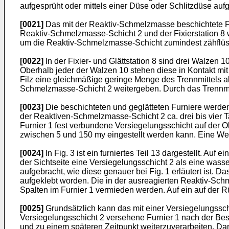
aufgesprüht oder mittels einer Düse oder Schlitzdüse auf
[0021]
Das mit der Reaktiv-Schmelzmasse beschichtete Furn
Reaktiv-Schmelzmasse-Schicht 2 und der Fixierstation 8
um die Reaktiv-Schmelzmasse-Schicht zumindest zähflüss
[0022]
In der Fixier- und Glättstation 8 sind drei Walzen
Oberhalb jeder der Walzen 10 stehen diese in Kontakt mit 
Filz eine gleichmäßige geringe Menge des Trennmittels al
Schmelzmasse-Schicht 2 weitergeben. Durch das Trennmitte
[0023]
Die beschichteten und geglätteten Furniere werden 
der Reaktiven-Schmelzmasse-Schicht 2 ca. drei bis vier 
Furnier 1 fest verbundene Versiegelungsschicht auf der O
zwischen 5 und 150 my eingestellt werden kann. Eine Weite
[0024]
In Fig. 3 ist ein furniertes Teil 13 dargestellt. Auf
der Sichtseite eine Versiegelungsschicht 2 als eine wass
aufgebracht, wie diese genauer bei Fig. 1 erläutert ist. 
aufgeklebt worden. Die in der ausreagierten Reaktiv-Sch
Spalten im Furnier 1 vermieden werden. Auf ein auf der R
[0025]
Grundsätzlich kann das mit einer Versiegelungsschi
Versiegelungsschicht 2 versehene Furnier 1 nach der Besc
und zu einem späteren Zeitpunkt weiterzuverarbeiten. Dan