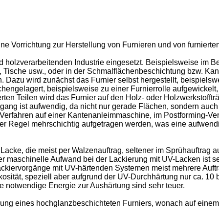
ne Vorrichtung zur Herstellung von Furnieren und von furnierten 
 holzverarbeitenden Industrie eingesetzt. Beispielsweise im 
n, Tische usw., oder in der Schmalflächenbeschichtung bzw. Kan
n. Dazu wird zunächst das Furnier selbst hergestellt, beispiel
engelagert, beispielsweise zu einer Furnierrolle aufgewickelt,
erten Teilen wird das Furnier auf den Holz- oder Holzwerkstofftr
vorgang ist aufwendig, da nicht nur gerade Flächen, sondern auch
Verfahren auf einer Kantenanleimmaschine, im Postforming-Ver
der Regel mehrschichtig aufgetragen werden, was eine aufwen
Lacke, die meist per Walzenauftrag, seltener im Sprühauftrag a
r maschinelle Aufwand bei der Lackierung mit UV-Lacken ist s
kiervorgänge mit UV-härtenden Systemen meist mehrere Aufträge 
kosität, speziell aber aufgrund der UV-Durchhärtung nur ca. 10
 notwendige Energie zur Aushärtung sind sehr teuer.
lung eines hochglanzbeschichteten Furniers, wonach auf einem