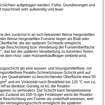
chichten aufgetragen werden. Füller, Grundierungen und
 maschinell sehr aufwendig und teuer.
he des zunächst in an sich bekannter Weise hergestellten
nter Weise hergestellten Furniere liegen als Blatt oder
berfläche, die der späteren Sichtseite entspricht,
ächige Beschichtung bzw. Veredelung der Furnieroberfläche
, das bei der späteren Verarbeitung zu furnierten Teilen,
it dem Holz- oder Holzwerkstoffträger verklebt wird,
ngsschicht als eine wasser- und lösungsmittelfreie, mit
ungsmittelfreie Reaktiv-Schmelzmasse-Schicht wird auf
en pro Quadratmeter zu beschichtender Oberfläche etwa 50
2
 g/m
und ein Viskosität nach Brookfield bei 120 °C von ca.
Pas denkbar. Günstig ist es, die Reaktiv-
gieren zu verhindern. Die Schicht kann beispielsweise
ten Zustand als 100-%-iger Festkörper weist die Reaktiv-
Beschichtung von Furnier als vorteilhaft erwiesen, weil
 der Versiegelungsschicht ermöglicht die späteren