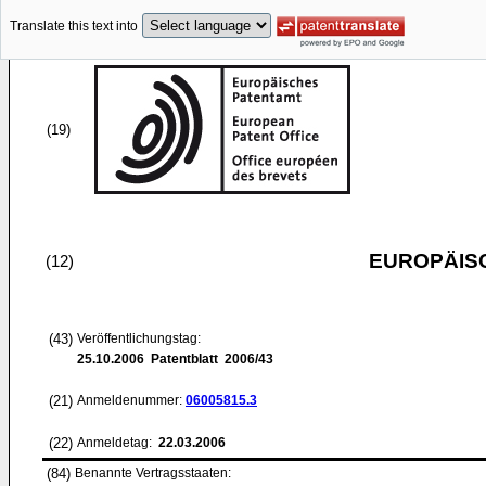
Translate this text into
(19)
EUROPÄIS
(12)
(43)
Veröffentlichungstag:
25.10.2006
Patentblatt 2006/43
(21)
Anmeldenummer:
06005815.3
(22)
Anmeldetag:
22.03.2006
(84)
Benannte Vertragsstaaten: