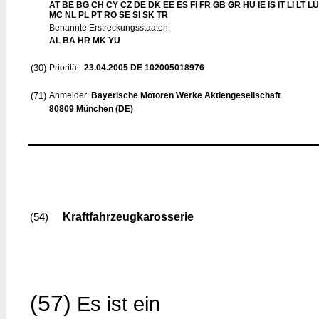
AT BE BG CH CY CZ DE DK EE ES FI FR GB GR HU IE IS IT LI LT LU
MC NL PL PT RO SE SI SK TR
Benannte Erstreckungsstaaten:
AL BA HR MK YU
(30)
Priorität:
23.04.2005
DE 102005018976
(71)
Anmelder:
Bayerische Motoren Werke Aktiengesellschaft
80809 München (DE)
Kraftfahrzeugkarosserie
(54)
(57)
Es ist ein