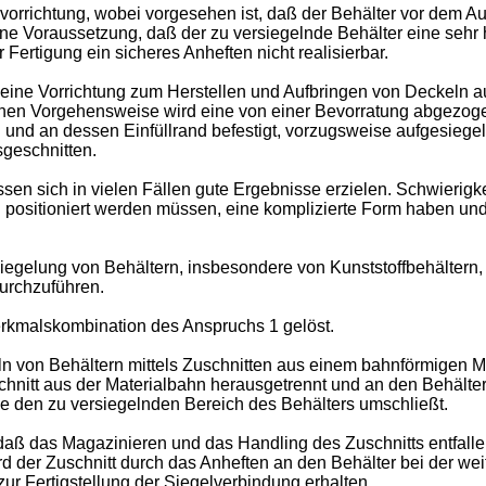
orrichtung, wobei vorgesehen ist, daß der Behälter vor dem A
ine Voraussetzung, daß der zu versiegelnde Behälter eine sehr 
Fertigung ein sicheres Anheften nicht realisierbar.
eine Vorrichtung zum Herstellen und Aufbringen von Deckeln au
nen Vorgehensweise wird eine von einer Bevorratung abgezoge
und an dessen Einfüllrand befestigt, vorzugsweise aufgesiegelt
sgeschnitten.
sen sich in vielen Fällen gute Ergebnisse erzielen. Schwierigk
 positioniert werden müssen, eine komplizierte Form haben un
iegelung von Behältern, insbesondere von Kunststoffbehältern,
durchzuführen.
erkmalskombination des Anspruchs 1 gelöst.
von Behältern mittels Zuschnitten aus einem bahnförmigen Mat
schnitt aus der Materialbahn herausgetrennt und an den Behälter
e den zu versiegelnden Bereich des Behälters umschließt.
ß das Magazinieren und das Handling des Zuschnitts entfallen. 
ird der Zuschnitt durch das Anheften an den Behälter bei der w
ur Fertigstellung der Siegelverbindung erhalten.