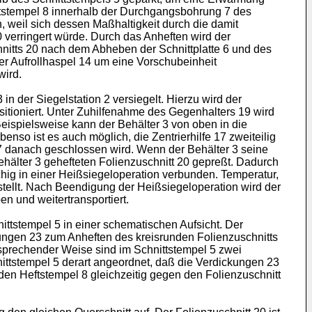
eftstempel 8 innerhalb der Durchgangsbohrung 7 des
 weil sich dessen Maßhaltigkeit durch die damit
verringert würde. Durch das Anheften wird der
chnitts 20 nach dem Abheben der Schnittplatte 6 und des
er Aufrollhaspel 14 um eine Vorschubeinheit
wird.
in der Siegelstation 2 versiegelt. Hierzu wird der
sitioniert. Unter Zuhilfenahme des Gegenhalters 19 wird
. Beispielsweise kann der Behälter 3 von oben in die
nso ist es auch möglich, die Zentrierhilfe 17 zweiteilig
e 17 danach geschlossen wird. Wenn der Behälter 3 seine
ehälter 3 gehefteten Folienzuschnitt 20 gepreßt. Dadurch
chig in einer Heißsiegeloperation verbunden. Temperatur,
tellt. Nach Beendigung der Heißsiegeloperation wird der
n und weitertransportiert.
ittstempel 5 in einer schematischen Aufsicht. Der
kungen 23 zum Anheften des kreisrunden Folienzuschnitts
ntsprechender Weise sind im Schnittstempel 5 zwei
nittstempel 5 derart angeordnet, daß die Verdickungen 23
den Heftstempel 8 gleichzeitig gegen den Folienzuschnitt