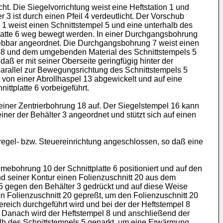
t. Die Siegelvorrichtung weist eine Heftstation 1 und
 3 ist durch einen Pfeil 4 verdeutlicht. Der Vorschub
on 1 weist einen Schnittstempel 5 und eine unterhalb des
ttplatte 6 weg bewegt werden. In einer Durchgangsbohrung
hiebbar angeordnet. Die Durchgangsbohrung 7 weist einen
l 8 und dem umgebenden Material des Schnittstempels 5
 daß er mit seiner Oberseite geringfügig hinter der
 parallel zur Bewegungsrichtung des Schnittstempels 5
 von einer Abrollhaspel 13 abgewickelt und auf eine
ittplatte 6 vorbeigeführt.
 einer Zentrierbohrung 18 auf. Der Siegelstempel 16 kann
einer der Behälter 3 angeordnet und stützt sich auf einen
regel- bzw. Steuereinrichtung angeschlossen, so daß eine
ebohrung 10 der Schnittplatte 6 positioniert und auf den
nd seiner Kontur einen Folienzuschnitt 20 aus dem
l 5 gegen den Behälter 3 gedrückt und auf diese Weise
n Folienzuschnitt 20 gepreßt, um den Folienzuschnitt 20
ereich durchgeführt wird und bei der der Heftstempel 8
. Danach wird der Heftstempel 8 und anschließend der
alb des Schnittstempels 5 geparkt, um eine Erwärmung