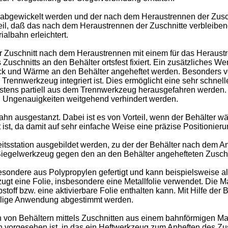
 abgewickelt werden und der nach dem Heraustrennen der Zusch
teil, daß das nach dem Heraustrennen der Zuschnitte verbleiben
albahn erleichtert.
r Zuschnitt nach dem Heraustrennen mit einem für das Heraus
schnitts an den Behälter ortsfest fixiert. Ein zusätzliches We
k und Wärme an den Behälter angeheftet werden. Besonders vort
 Trennwerkzeug integriert ist. Dies ermöglicht eine sehr schn
gstens partiell aus dem Trennwerkzeug herausgefahren werden
n Ungenauigkeiten weitgehend verhindert werden.
ahn ausgestanzt. Dabei ist es von Vorteil, wenn der Behälter
st, da damit auf sehr einfache Weise eine präzise Positionieru
tsstation ausgebildet werden, zu der der Behälter nach dem Anh
Siegelwerkzeug gegen den an den Behälter angehefteten Zuschn
esondere aus Polypropylen gefertigt und kann beispielsweise al
orzugt eine Folie, insbesondere eine Metallfolie verwendet. Di
stoff bzw. eine aktivierbare Folie enthalten kann. Mit Hilfe de
eilige Anwendung abgestimmt werden.
von Behältern mittels Zuschnitten aus einem bahnförmigen Mate
orgesehen ist, in das ein Heftwerkzeug zum Anheften des Zuschni