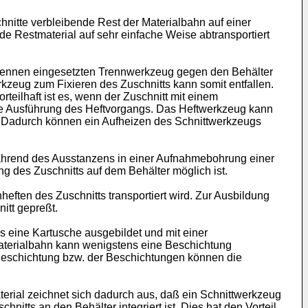
nitte verbleibende Rest der Materialbahn auf einer
de Restmaterial auf sehr einfache Weise abtransportiert
trennen eingesetzten Trennwerkzeug gegen den Behälter
rkzeug zum Fixieren des Zuschnitts kann somit entfallen.
eilhaft ist es, wenn der Zuschnitt mit einem
elle Ausführung des Heftvorgangs. Das Heftwerkzeug kann
. Dadurch können ein Aufheizen des Schnittwerkzeugs
 während des Ausstanzens in einer Aufnahmebohrung einer
ng des Zuschnitts auf dem Behälter möglich ist.
eften des Zuschnitts transportiert wird. Zur Ausbildung
itt gepreßt.
s eine Kartusche ausgebildet und mit einer
e Materialbahn kann wenigstens eine Beschichtung
r Beschichtung bzw. der Beschichtungen können die
rial zeichnet sich dadurch aus, daß ein Schnittwerkzeug
tts an den Behälter integriert ist. Dies hat den Vorteil,