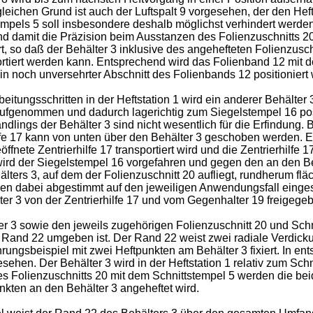
gleichen Grund ist auch der Luftspalt 9 vorgesehen, der den H
mpels 5 soll insbesondere deshalb möglichst verhindert werden,
damit die Präzision beim Ausstanzen des Folienzuschnitts 20 
rt, so daß der Behälter 3 inklusive des angehefteten Folienzus
ortiert werden kann. Entsprechend wird das Folienband 12 mit d
 ein noch unversehrter Abschnitt des Folienbands 12 positioniert 
tungsschritten in der Heftstation 1 wird ein anderer Behälter 3 
7 aufgenommen und dadurch lagerichtig zum Siegelstempel 16 po
Handlings der Behälter 3 sind nicht wesentlich für die Erfindung
fe 17 kann von unten über den Behälter 3 geschoben werden. Ebe
öffnete Zentrierhilfe 17 transportiert wird und die Zentrierhilf
, wird der Siegelstempel 16 vorgefahren und gegen den an den B
lters 3, auf dem der Folienzuschnitt 20 aufliegt, rundherum flä
en dabei abgestimmt auf den jeweiligen Anwendungsfall einges
r 3 von der Zentrierhilfe 17 und vom Gegenhalter 19 freigegebe
ter 3 sowie den jeweils zugehörigen Folienzuschnitt 20 und Schn
em Rand 22 umgeben ist. Der Rand 22 weist zwei radiale Verdic
ührungsbeispiel mit zwei Heftpunkten am Behälter 3 fixiert. In e
hen. Der Behälter 3 wird in der Heftstation 1 relativ zum Sch
s Folienzuschnitts 20 mit dem Schnittstempel 5 werden die bei
nkten an den Behälter 3 angeheftet wird.