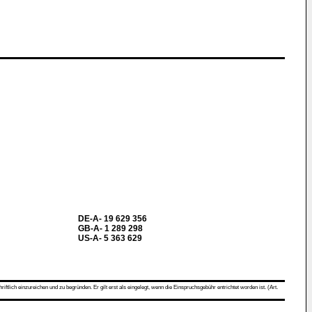
DE-A- 19 629 356
GB-A- 1 289 298
US-A- 5 363 629
ch einzureichen und zu begründen. Er gilt erst als eingelegt, wenn die Einspruchsgebühr entrichtet worden ist. (Art.