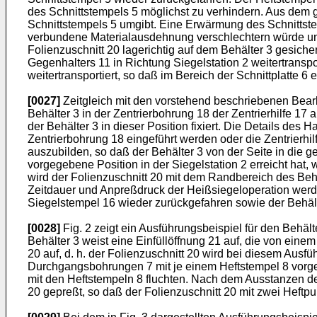
des Schnittstempels 5 möglichst zu verhindern. Aus dem 
Schnittstempels 5 umgibt. Eine Erwärmung des Schnittste
verbundene Materialausdehnung verschlechtern würde und 
Folienzuschnitt 20 lagerichtig auf dem Behälter 3 gesiche
Gegenhalters 11 in Richtung Siegelstation 2 weitertransp
weitertransportiert, so daß im Bereich der Schnittplatte 6
[0027]
Zeitgleich mit den vorstehend beschriebenen Bearbei
Behälter 3 in der Zentrierbohrung 18 der Zentrierhilfe 1
der Behälter 3 in dieser Position fixiert. Die Details des 
Zentrierbohrung 18 eingeführt werden oder die Zentrierhil
auszubilden, so daß der Behälter 3 von der Seite in die ge
vorgegebene Position in der Siegelstation 2 erreicht hat
wird der Folienzuschnitt 20 mit dem Randbereich des Behä
Zeitdauer und Anpreßdruck der Heißsiegeloperation werd
Siegelstempel 16 wieder zurückgefahren sowie der Behälte
[0028]
Fig. 2 zeigt ein Ausführungsbeispiel für den Behäl
Behälter 3 weist eine Einfüllöffnung 21 auf, die von ein
20 auf, d. h. der Folienzuschnitt 20 wird bei diesem Ausf
Durchgangsbohrungen 7 mit je einem Heftstempel 8 vorgese
mit den Heftstempeln 8 fluchten. Nach dem Ausstanzen de
20 gepreßt, so daß der Folienzuschnitt 20 mit zwei Heftpu