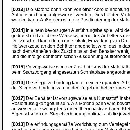
[0013]
Die Materialbahn kann von einer Abrolleinrichtung
Aufrolleinrichtung aufgewickelt werden. Dies hat den Vor
werden kann. Außerdem wird die Positionierung der Materi
[0014]
In einem bevorzugten Ausführungsbeispiel wird de
gedrückt und auf diese Weise während des Anheftens des Zu
Der Zuschnitt kann durch eine lokale Einwirkung von Druc
Heftwerkzeug an den Behälter angeheftet wird, das in das
nach dem Anheften des Zuschnitts an den Behälter weni
und die infolge der thermischen Ausdehnung auftretende
[0015]
Vorzugsweise wird der Zuschnitt aus der Materialb
beim Stanzvorgang eingesetzten Schnittplatte angeordnet i
[0016]
Die Siegelverbindung kann in einer separaten Arbei
der Siegelverbindung wird in der Regel ein beheizbares 
[0017]
Der Behälter ist vorzugsweise aus Kunststoff, insb
Rasierflüssigkeit gefüllt sein. Als Materialbahn wird bev
aufweisen, die wenigstens einen thermoaktivierbaren Kleb
Eigenschaften der Siegelverbindung optimal auf die jew
[0018]
Die erfindungsgemäße Vorrichtung zum Versiegeln 
zum Heraustrennen des Zuschnitts aus einer Materialbahn v