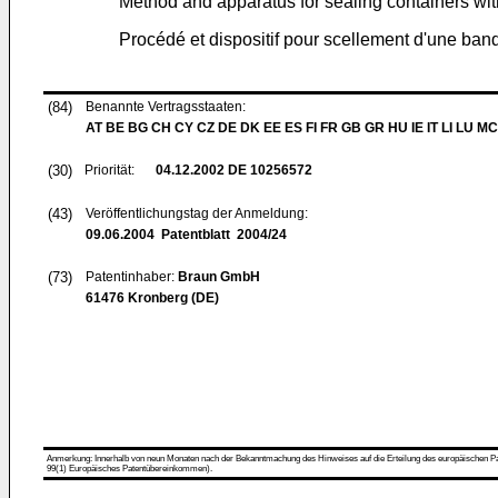
Method and apparatus for sealing containers wit
Procédé et dispositif pour scellement d'une band
(84)
Benannte Vertragsstaaten:
AT BE BG CH CY CZ DE DK EE ES FI FR GB GR HU IE IT LI LU MC
(30)
Priorität:
04.12.2002
DE 10256572
(43)
Veröffentlichungstag der Anmeldung:
09.06.2004
Patentblatt 2004/24
(73)
Patentinhaber:
Braun GmbH
61476 Kronberg (DE)
Anmerkung: Innerhalb von neun Monaten nach der Bekanntmachung des Hinweises auf die Erteilung des europäischen Patent
99(1) Europäisches Patentübereinkommen).