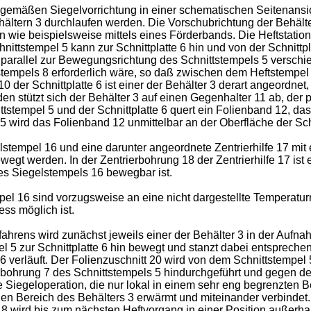
sgemäßen Siegelvorrichtung in einer schematischen Seitenansich
hältern 3 durchlaufen werden. Die Vorschubrichtung der Behälter
tteln wie beispielsweise mittels eines Förderbands. Die Heftstati
chnittstempel 5 kann zur Schnittplatte 6 hin und von der Schni
 8 parallel zur Bewegungsrichtung des Schnittstempels 5 versc
stempels 8 erforderlich wäre, so daß zwischen dem Heftstempe
0 der Schnittplatte 6 ist einer der Behälter 3 derart angeordnet,
den stützt sich der Behälter 3 auf einen Gegenhalter 11 ab, der
tempel 5 und der Schnittplatte 6 quert ein Folienband 12, das
5 wird das Folienband 12 unmittelbar an der Oberfläche der Schn
stempel 16 und eine darunter angeordnete Zentrierhilfe 17 mit
ewegt werden. In der Zentrierbohrung 18 der Zentrierhilfe 17 ist 
es Siegelstempels 16 bewegbar ist.
el 16 sind vorzugsweise an eine nicht dargestellte Temperatur
ss möglich ist.
rens wird zunächst jeweils einer der Behälter 3 in der Aufnahm
l 5 zur Schnittplatte 6 hin bewegt und stanzt dabei entspreche
 6 verläuft. Der Folienzuschnitt 20 wird von dem Schnittstempe
sbohrung 7 des Schnittstempels 5 hindurchgeführt und gegen de
 Siegeloperation, die nur lokal in einem sehr eng begrenzten B
en Bereich des Behälters 3 erwärmt und miteinander verbindet
 8 wird bis zum nächsten Heftvorgang in einer Position außerh