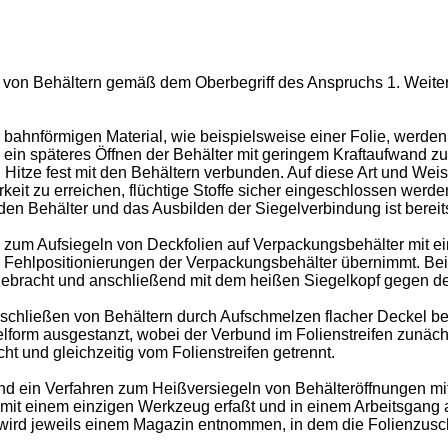
 von Behältern gemäß dem Oberbegriff des Anspruchs 1. Weiterhin
ahnförmigen Material, wie beispielsweise einer Folie, werden vi
ein späteres Öffnen der Behälter mit geringem Kraftaufwand zu
 Hitze fest mit den Behältern verbunden. Auf diese Art und Wei
keit zu erreichen, flüchtige Stoffe sicher eingeschlossen werde
lnden Behälter und das Ausbilden der Siegelverbindung ist ber
 zum Aufsiegeln von Deckfolien auf Verpackungsbehälter mit e
 Fehlpositionierungen der Verpackungsbehälter übernimmt. Beim
fgebracht und anschließend mit dem heißen Siegelkopf gegen d
schließen von Behältern durch Aufschmelzen flacher Deckel bek
elform ausgestanzt, wobei der Verbund im Folienstreifen zunäch
ht und gleichzeitig vom Folienstreifen getrennt.
d ein Verfahren zum Heißversiegeln von Behälteröffnungen mitt
 mit einem einzigen Werkzeug erfaßt und in einem Arbeitsgang a
 wird jeweils einem Magazin entnommen, in dem die Folienzuschn