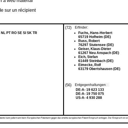
h a web material
e sur un récipient
(72)
Erfinder:
 NL PT RO SE SI SK TR
Fuchs, Hans-Herbert
65719 Hofheim (DE)
Russ, Robert
76297 Stutensee (DE)
Geiser, Klaus-Dieter
61267 Neu Anspach (DE)
Eich, Stefan
61449 Steinbach (DE)
Eimecke, Rolf
63179 Obertshausen (DE)
(56)
Entgegenhaltungen: :
DE-A- 19 623 133
DE-A- 19 750 075
US-A- 4 930 288
s kann jedermann beim Europäischen Patentamt gegen das erteilte europäischen Patent Einspruch einlegen. Der Einspruch ist schriftli