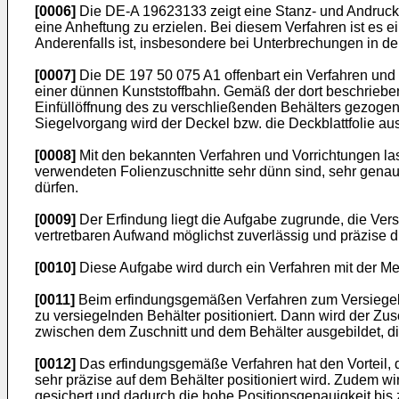
[0006]
Die DE-A 19623133 zeigt eine Stanz- und Andruckv
eine Anheftung zu erzielen. Bei diesem Verfahren ist es e
Anderenfalls ist, insbesondere bei Unterbrechungen in der 
[0007]
Die DE 197 50 075 A1 offenbart ein Verfahren und 
einer dünnen Kunststoffbahn. Gemäß der dort beschriebe
Einfüllöffnung des zu verschließenden Behälters gezogen 
Siegelvorgang wird der Deckel bzw. die Deckblattfolie au
[0008]
Mit den bekannten Verfahren und Vorrichtungen las
verwendeten Folienzuschnitte sehr dünn sind, sehr genau
dürfen.
[0009]
Der Erfindung liegt die Aufgabe zugrunde, die Vers
vertretbaren Aufwand möglichst zuverlässig und präzise 
[0010]
Diese Aufgabe wird durch ein Verfahren mit der M
[0011]
Beim erfindungsgemäßen Verfahren zum Versiegeln 
zu versiegelnden Behälter positioniert. Dann wird der Zu
zwischen dem Zuschnitt und dem Behälter ausgebildet, di
[0012]
Das erfindungsgemäße Verfahren hat den Vorteil, da
sehr präzise auf dem Behälter positioniert wird. Zudem w
gesichert und dadurch die hohe Positionsgenauigkeit bis z