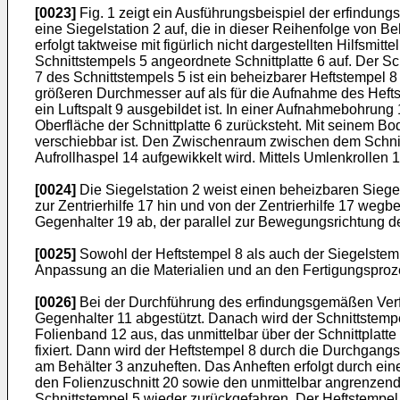
[0023]
Fig. 1 zeigt ein Ausführungsbeispiel der erfindung
eine Siegelstation 2 auf, die in dieser Reihenfolge von Be
erfolgt taktweise mit figürlich nicht dargestellten Hilfsmi
Schnittstempels 5 angeordnete Schnittplatte 6 auf. Der S
7 des Schnittstempels 5 ist ein beheizbarer Heftstempel
größeren Durchmesser auf als für die Aufnahme des Heft
ein Luftspalt 9 ausgebildet ist. In einer Aufnahmebohrung 1
Oberfläche der Schnittplatte 6 zurücksteht. Mit seinem Bo
verschiebbar ist. Den Zwischenraum zwischen dem Schnitts
Aufrollhaspel 14 aufgewikkelt wird. Mittels Umlenkrollen 1
[0024]
Die Siegelstation 2 weist einen beheizbaren Siegel
zur Zentrierhilfe 17 hin und von der Zentrierhilfe 17 wegb
Gegenhalter 19 ab, der parallel zur Bewegungsrichtung d
[0025]
Sowohl der Heftstempel 8 als auch der Siegelstemp
Anpassung an die Materialien und an den Fertigungsproze
[0026]
Bei der Durchführung des erfindungsgemäßen Verfah
Gegenhalter 11 abgestützt. Danach wird der Schnittstempe
Folienband 12 aus, das unmittelbar über der Schnittplatte
fixiert. Dann wird der Heftstempel 8 durch die Durchgang
am Behälter 3 anzuheften. Das Anheften erfolgt durch eine
den Folienzuschnitt 20 sowie den unmittelbar angrenzend
Schnittstempel 5 wieder zurückgefahren. Der Heftstempel