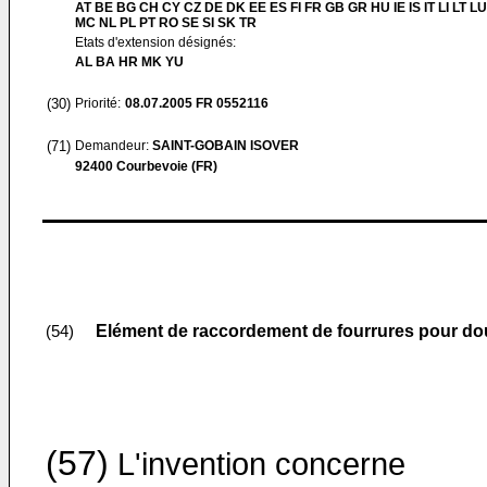
AT BE BG CH CY CZ DE DK EE ES FI FR GB GR HU IE IS IT LI LT LU
MC NL PL PT RO SE SI SK TR
Etats d'extension désignés:
AL BA HR MK YU
(30)
Priorité:
08.07.2005
FR 0552116
(71)
Demandeur:
SAINT-GOBAIN ISOVER
92400 Courbevoie (FR)
Elément de raccordement de fourrures pour do
(54)
(57)
L'invention concerne