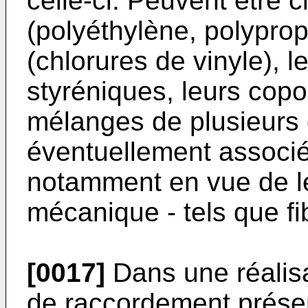
celle-ci. Peuvent être c
(polyéthylène, polypropy
(chlorures de vinyle), l
styréniques, leurs cop
mélanges de plusieurs d
éventuellement associé
notamment en vue de l
mécanique - tels que fi
[0017]
Dans une réalisat
de raccordement prése