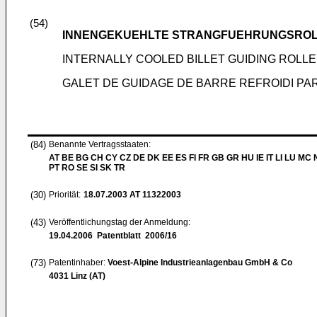
(54)
INNENGEKUEHLTE STRANGFUEHRUNGSRO
INTERNALLY COOLED BILLET GUIDING ROLL
GALET DE GUIDAGE DE BARRE REFROIDI PAR
(84)
Benannte Vertragsstaaten:
AT BE BG CH CY CZ DE DK EE ES FI FR GB GR HU IE IT LI LU MC 
PT RO SE SI SK TR
(30)
Priorität:
18.07.2003
AT 11322003
(43)
Veröffentlichungstag der Anmeldung:
19.04.2006
Patentblatt 2006/16
(73)
Patentinhaber:
Voest-Alpine Industrieanlagenbau GmbH & Co
4031 Linz (AT)