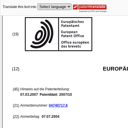
Translate this text into
(19)
EUROPÄI
(12)
(45)
Hinweis auf die Patenterteilung:
07.03.2007
Patentblatt 2007/10
(21)
Anmeldenummer:
04740717.6
(22)
Anmeldetag:
07.07.2004