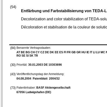
(54)
Entfärbung und Farbstabilisierung von TEDA-
Decolorization and color stabilization of TEDA-sol
Décoloration et stabilsation de la couleur de solu
(84)
Benannte Vertragsstaaten:
AT BE BG CH CY CZ DE DK EE ES FI FR GB GR HU IE IT LI LU MC 
RO SE SI SK TR
(30)
Priorität:
30.01.2003
DE 10303696
(43)
Veröffentlichungstag der Anmeldung:
04.08.2004
Patentblatt 2004/32
(73)
Patentinhaber:
BASF Aktiengesellschaft
67056 Ludwigshafen (DE)