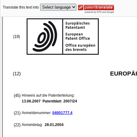
Translate this text into
(19)
EUROPÄI
(12)
(45)
Hinweis auf die Patenterteilung:
13.06.2007
Patentblatt 2007/24
(21)
Anmeldenummer:
04001777.4
(22)
Anmeldetag:
28.01.2004