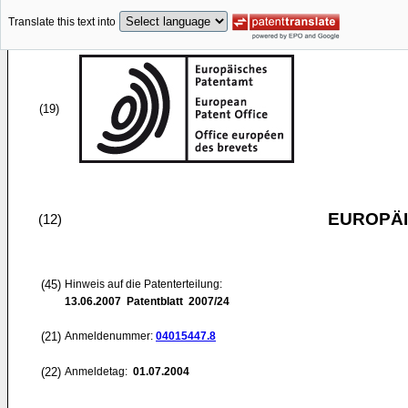
Translate this text into
(19)
EUROPÄI
(12)
(45)
Hinweis auf die Patenterteilung:
13.06.2007
Patentblatt 2007/24
(21)
Anmeldenummer:
04015447.8
(22)
Anmeldetag:
01.07.2004