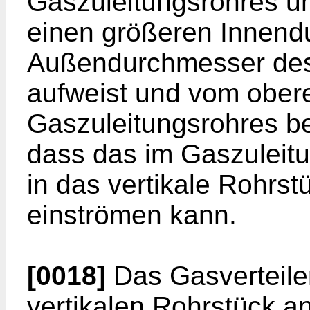
Gaszuleitungsrohres um
einen größeren Innen
Außendurchmesser des
aufweist und vom ober
Gaszuleitungsrohres bea
dass das im Gaszuleit
in das vertikale Rohrs
einströmen kann.
[0018]
Das Gasverteile
vertikalen Rohrstück 