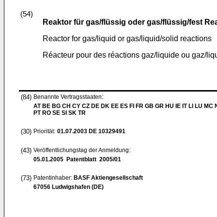
(54)
Reaktor für gas/flüssig oder gas/flüssig/fest R
Reactor for gas/liquid or gas/liquid/solid reactions
Réacteur pour des réactions gaz/liquide ou gaz/liq
(84)
Benannte Vertragsstaaten:
AT BE BG CH CY CZ DE DK EE ES FI FR GB GR HU IE IT LI LU MC 
PT RO SE SI SK TR
(30)
Priorität:
01.07.2003
DE 10329491
(43)
Veröffentlichungstag der Anmeldung:
05.01.2005
Patentblatt 2005/01
(73)
Patentinhaber:
BASF Aktiengesellschaft
67056 Ludwigshafen (DE)