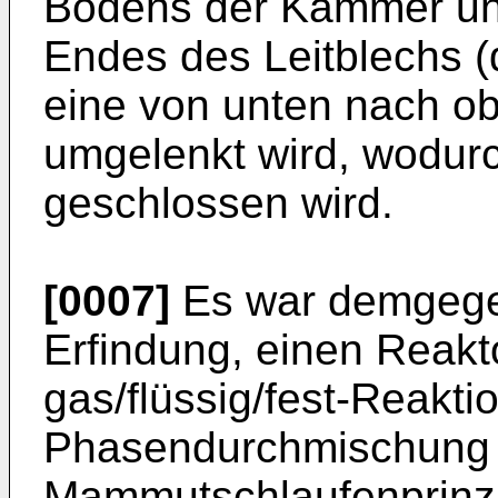
Bodens der Kammer und
Endes des Leitblechs (d
eine von unten nach o
umgelenkt wird, wodur
geschlossen wird.
[0007]
Es war demgege
Erfindung, einen Reakto
gas/flüssig/fest-Reakti
Phasendurchmischung
Mammutschlaufenprinzip