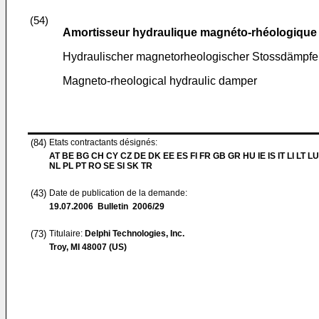
(54)
Amortisseur hydraulique magnéto-rhéologique
Hydraulischer magnetorheologischer Stossdämpfe
Magneto-rheological hydraulic damper
(84)
Etats contractants désignés:
AT BE BG CH CY CZ DE DK EE ES FI FR GB GR HU IE IS IT LI LT L
NL PL PT RO SE SI SK TR
(43)
Date de publication de la demande:
19.07.2006
Bulletin 2006/29
(73)
Titulaire:
Delphi Technologies, Inc.
Troy, MI 48007 (US)