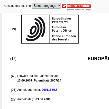
Translate this text into
(19)
EUROPÄI
(12)
(45)
Hinweis auf die Patenterteilung:
13.06.2007
Patentblatt 2007/24
(21)
Anmeldenummer:
06011556.5
(22)
Anmeldetag:
03.06.2006