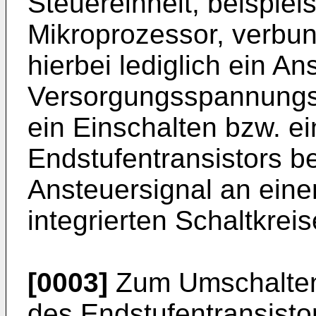
Steuereinheit, beispie
Mikroprozessor, verbund
hierbei lediglich ein A
Versorgungsspannungsn
ein Einschalten bzw. e
Endstufentransistors be
Ansteuersignal an ein
integrierten Schaltkreis
[0003]
Zum Umschalten
des Endstufentransistor