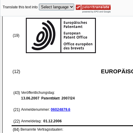
Translate this text into
(19)
EUROPÄIS
(12)
(43)
Veröffentlichungstag:
13.06.2007
Patentblatt 2007/24
(21)
Anmeldenummer:
06024879.6
(22)
Anmeldetag:
01.12.2006
(84)
Benannte Vertragsstaaten: