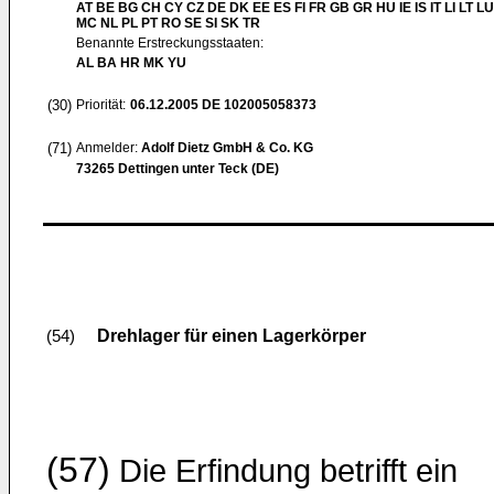
AT BE BG CH CY CZ DE DK EE ES FI FR GB GR HU IE IS IT LI LT LU
MC NL PL PT RO SE SI SK TR
Benannte Erstreckungsstaaten:
AL BA HR MK YU
(30)
Priorität:
06.12.2005
DE 102005058373
(71)
Anmelder:
Adolf Dietz GmbH & Co. KG
73265 Dettingen unter Teck (DE)
Drehlager für einen Lagerkörper
(54)
(57)
Die Erfindung betrifft ein