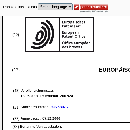
Translate this text into
(19)
EUROPÄIS
(12)
(43)
Veröffentlichungstag:
13.06.2007
Patentblatt 2007/24
(21)
Anmeldenummer:
06025307.7
(22)
Anmeldetag:
07.12.2006
(84)
Benannte Vertragsstaaten: