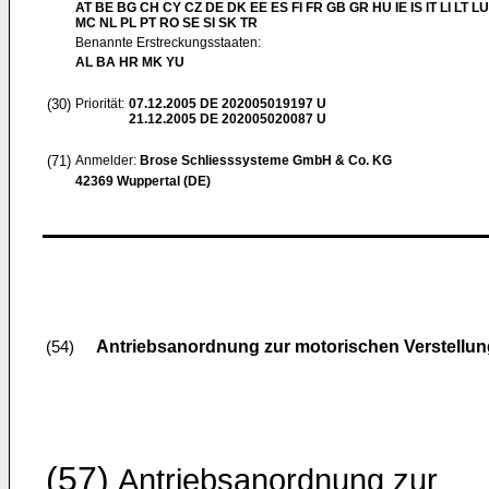
AT BE BG CH CY CZ DE DK EE ES FI FR GB GR HU IE IS IT LI LT LU
MC NL PL PT RO SE SI SK TR
Benannte Erstreckungsstaaten:
AL BA HR MK YU
(30)
Priorität:
07.12.2005
DE 202005019197 U
21.12.2005
DE 202005020087 U
(71)
Anmelder:
Brose Schliesssysteme GmbH & Co. KG
42369 Wuppertal (DE)
Antriebsanordnung zur motorischen Verstellung 
(54)
(57)
Antriebsanordnung zur