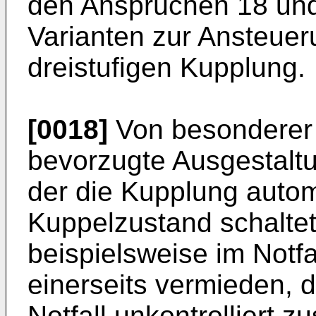
den Ansprüchen 18 und
Varianten zur Ansteuer
dreistufigen Kupplung.
[0018]
Von besonderer 
bevorzugte Ausgestalt
der die Kupplung autom
Kuppelzustand schalte
beispielsweise im Notfal
einerseits vermieden, d
Notfall unkontrolliert z