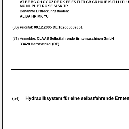
AT BE BG CH CY CZ DE DK EE ES FI FR GB GR HU IE IS IT LI LT LU
MC NL PL PT RO SE SI SK TR
Benannte Erstreckungsstaaten:
AL BA HR MK YU
(30)
Priorität:
09.12.2005
DE 102005059351
(71)
Anmelder:
CLAAS Selbstfahrende Erntemaschinen GmbH
33428 Harsewinkel (DE)
Hydrauliksystem für eine selbstfahrende Ernt
(54)