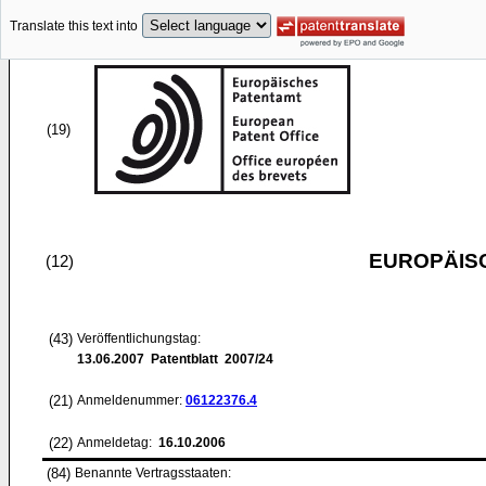
Translate this text into
(19)
EUROPÄIS
(12)
(43)
Veröffentlichungstag:
13.06.2007
Patentblatt 2007/24
(21)
Anmeldenummer:
06122376.4
(22)
Anmeldetag:
16.10.2006
(84)
Benannte Vertragsstaaten: