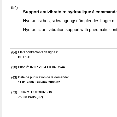
(54)
Support antivibratoire hydraulique à comman
Hydraulisches, schwingungsdämpfendes Lager mi
Hydraulic antivibration support with pneumatic cont
(84)
Etats contractants désignés:
DE ES IT
(30)
Priorité:
07.07.2004
FR 0407544
(43)
Date de publication de la demande:
11.01.2006
Bulletin 2006/02
(73)
Titulaire:
HUTCHINSON
75008 Paris (FR)