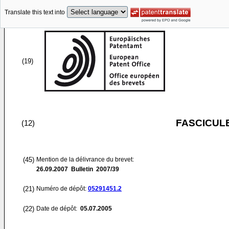
Translate this text into
(19)
FASCICUL
(12)
(45)
Mention de la délivrance du brevet:
26.09.2007
Bulletin 2007/39
(21)
Numéro de dépôt:
05291451.2
(22)
Date de dépôt:
05.07.2005