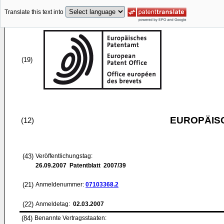
Translate this text into
(19)
EUROPÄIS
(12)
(43)
Veröffentlichungstag:
26.09.2007
Patentblatt 2007/39
(21)
Anmeldenummer:
07103368.2
(22)
Anmeldetag:
02.03.2007
(84)
Benannte Vertragsstaaten: