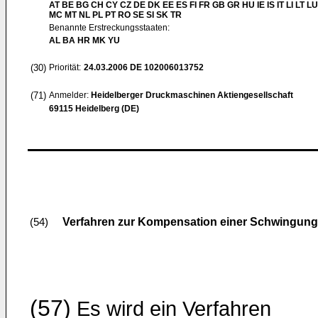
AT BE BG CH CY CZ DE DK EE ES FI FR GB GR HU IE IS IT LI LT LU
MC MT NL PL PT RO SE SI SK TR
Benannte Erstreckungsstaaten:
AL BA HR MK YU
(30)
Priorität:
24.03.2006
DE 102006013752
(71)
Anmelder:
Heidelberger Druckmaschinen Aktiengesellschaft
69115 Heidelberg (DE)
Verfahren zur Kompensation einer Schwingung
(54)
(57)
Es wird ein Verfahren