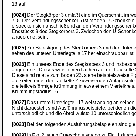
13 auf.
[0024]
Der Stegkörper 3 umfaßt eine im Querschnitt im 
7, 8. Der Verbindungsschenkel 5 ist mit den U-Schenkeln 
erstrecken sich anschließend an den Verbindungsschenke
Endstücks 9 des Stegkörpers 3. Zwischen den U-Schenke
angeordnet sein.
[0025]
Zur Befestigung des Stegkörpers 3 und der Unterle
seiten des unteren Unterlegteils 17 her einschraubbar ist.
[0026]
Ein unteres Ende des Stegkörpers 3 und insbesond
angeordnet. Dieses weist einen flachen auf der Laufkette 
Diese sind relativ zum Boden 23, siehe beispielsweise F
auf seiten einer der Laufkette 2 zuweisenden Anlageseite 
die teilkreisförmige Krümmung in etwa einem Viertelkrei
Krümmungsradius 16.
[0027]
Das untere Unterlegteil 17 weist analog an seinen s
Nicht dargestellt sind Ausführungsbeispiele, bei denen 
unterschiedlich und die Abrollwülste 10 unterschiedlich ge
[0028]
Bei den folgenden Ausführungsbeispielen sind gle
[0029]
In Fig. 2 ist ein Querschnitt analog zu Fig. 1 durc