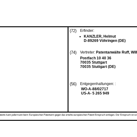
(72)
Erfinder:
KANZLER, Helmut
D-89269 Vöhringen (DE)
(74)
Vertreter:
Patentanwälte Ruff, Wil
Postfach 10 40 36
70035 Stuttgart
70035 Stuttgart (DE)
(56)
Entgegenhaltungen: :
WO-A-88/02717
US-A- 5 265 949
s kann jedermann beim Europäischen Patentamt gegen das erteilte europäischen Patent Einspruch einlegen. Der Einspruch ist schriftli