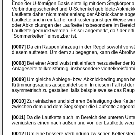
Ende der U-förmigen Basis einteilig mit dem Stegkörper a
Verbindungsschenkel und U-Schenkel gebildete Abknickk
Laufkette daher nicht mehr entlang der Abknickkante abg
Laufkette und in einfacher und kostengünstiger Weise w
oder Abknickungen der Laufkette insbesondere im Bereich 
Laufkette gedrückt werden. Es sei angemerkt, daß der er
"Sommerketten" einsetzbar ist.
[0007]
Da ein Raupenfahrzeug in der Regel sowohl vorwärt
diesem auftreten. Um dem zu begegnen, kann die Abrollwu
[0008]
Bei einer Abrollwulst mit einfach herzustellender 
Anlageseite teilkreisförmig, insbesondere viertelkreisförmi
[0009]
Um gleiche Abbiege- bzw. Abknickbedingungen beids
Krümmungsradius ausgebildet sein. In diesem Fall ist der 
asymmetrisch zu gestalten, falls beispielsweise das Raup
[0010]
Zur einfachen und sicheren Befestigung des Ketten
zwischen dem und dem Stegkörper die Laufkette angeordn
[0011]
Da die Laufkette auch im Bereich des unteren Unte
wenigstens einen nach außen und von der Laufkette weg 
[0012]
Um eine bessere Verbindung zwischen Kettensteg un