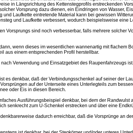
ise in Längsrichtung des Kettenstegprofils erstreckenden Vorsp
n solcher Vorsprung dazu dienen, ein Eindringen von Wasser, E
g und Laufkette eintretende Material kann bei gewissen Witter
nsteg und Laufkette verbessert, wodurch beispielsweise eine 
 Vorsprungs sind noch verbesserbar, falls mehrere solcher Vo
h dann, wenn dieses im wesentlichen wannenartig mit flachem B
eil aus einem entsprechenden Profil herstellbar.
e nach Verwendung und Einsatzgebiet des Raupenfahrzeugs ist
n ist es denkbar, daß der Verbindungsschenkel auf seiner der L
 Vorsprüngen auf der Unterseite eines Unterlegteils zum besse
nee oder Eis in diesen Bereich.
einfaches Ausführungsbeispiel denkbar, bei dem der Randwulst 
 sich senkrecht zum U-Schenkel erstrecken und über eine End
t denkbarerweise dadurch erreichbar, daß die Vorsprünge an d
enstegs ist denkbar, bei der Stegkörper und/oder unteres Unte