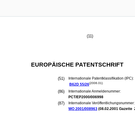
(11)
EUROPÄISCHE PATENTSCHRIFT
(51)
Internationale Patentklassifikation (IPC):
(2006.01)
B62D
55/26
(86)
Internationale Anmeldenummer:
PCT/EP2000/006998
(87)
Internationale Veröffentlichungsnummer:
WO 2001/008963
(
08.02.2001
Gazette 