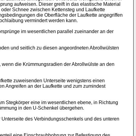
rung aufweisen. Dieser greift in das elastische Material
is oder Schnee zwischen Kettensteg und Laufkette
ungsbedingungen die Oberfläche der Laufkette angegriffen
Lochlaibung vermindert werden kann.
rsprünge im wesentlichen parallel zueinander an der
oden und seitlich zu diesen angeordneten Abrollwülsten
, wenn die Krümmungsradien der Abrollwülste an den
aufkette zuweisenden Unterseite wenigstens einen
ren Angreifen an der Laufkette und zum zumindest
am Stegkörper eine im wesentlichen ebene, in Richtung
krümmung in den U-Schenkel übergehen.
er Unterseite des Verbindungsschenkels und des unteren
rlegteil eine Einschraubbohrung zur Befestigung des