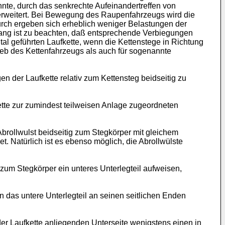
nnte, durch das senkrechte Aufeinandertreffen von
erweitert. Bei Bewegung des Raupenfahrzeugs wird die
urch ergeben sich erheblich weniger Belastungen der
hang ist zu beachten, daß entsprechende Verbiegungen
al geführten Laufkette, wenn die Kettenstege in Richtung
ieb des Kettenfahrzeugs als auch für sogenannte
 der Laufkette relativ zum Kettensteg beidseitig zu
kette zur zumindest teilweisen Anlage zugeordneten
brollwulst beidseitig zum Stegkörper mit gleichem
t. Natürlich ist es ebenso möglich, die Abrollwülste
zum Stegkörper ein unteres Unterlegteil aufweisen,
 das untere Unterlegteil an seinen seitlichen Enden
er Laufkette anliegenden Unterseite wenigstens einen in