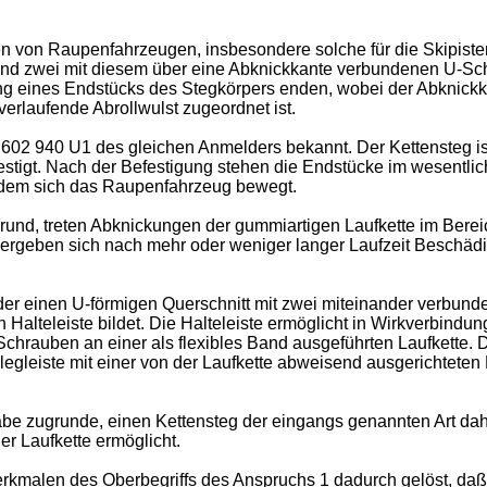
tten von Raupenfahrzeugen, insbesondere solche für die Skipiste
nd zwei mit diesem über eine Abknickkante verbundenen U-Sch
g eines Endstücks des Stegkörpers enden, wobei der Abknick
rlaufende Abrollwulst zugeordnet ist.
 602 940 U1
des gleichen Anmelders bekannt. Der Kettensteg ist
efestigt. Nach der Befestigung stehen die Endstücke im wesentl
f dem sich das Raupenfahrzeug bewegt.
und, treten Abknickungen der gummiartigen Laufkette im Bere
ergeben sich nach mehr oder weniger langer Laufzeit Beschädi
 der einen U-förmigen Querschnitt mit zwei miteinander verbu
alteleiste bildet. Die Halteleiste ermöglicht in Wirkverbindu
 Schrauben an einer als flexibles Band ausgeführten Laufkette.
gleiste mit einer von der Laufkette abweisend ausgerichteten 
e zugrunde, einen Kettensteg der eingangs genannten Art dahi
r Laufkette ermöglicht.
alen des Oberbegriffs des Anspruchs 1 dadurch gelöst, daß d