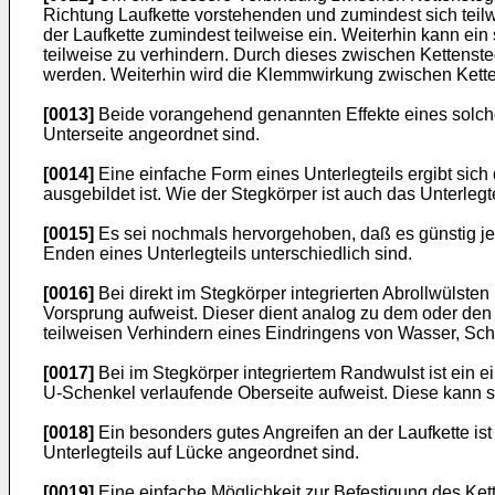
Richtung Laufkette vorstehenden und zumindest sich teilwe
der Laufkette zumindest teilweise ein. Weiterhin kann ei
teilweise zu verhindern. Durch dieses zwischen Kettenste
werden. Weiterhin wird die Klemmwirkung zwischen Kette
[0013]
Beide vorangehend genannten Effekte eines solchen
Unterseite angeordnet sind.
[0014]
Eine einfache Form eines Unterlegteils ergibt sic
ausgebildet ist. Wie der Stegkörper ist auch das Unterlegt
[0015]
Es sei nochmals hervorgehoben, daß es günstig j
Enden eines Unterlegteils unterschiedlich sind.
[0016]
Bei direkt im Stegkörper integrierten Abrollwülste
Vorsprung aufweist. Dieser dient analog zu dem oder den
teilweisen Verhindern eines Eindringens von Wasser, Sch
[0017]
Bei im Stegkörper integriertem Randwulst ist ein 
U-Schenkel verlaufende Oberseite aufweist. Diese kann
[0018]
Ein besonders gutes Angreifen an der Laufkette is
Unterlegteils auf Lücke angeordnet sind.
[0019]
Eine einfache Möglichkeit zur Befestigung des Kett