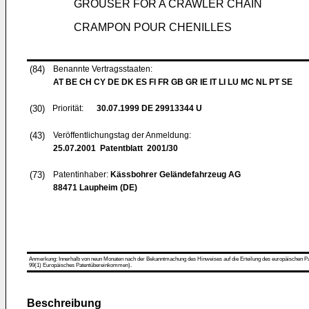
GROUSER FOR A CRAWLER CHAIN
CRAMPON POUR CHENILLES
(84)
Benannte Vertragsstaaten:
AT BE CH CY DE DK ES FI FR GB GR IE IT LI LU MC NL PT SE
(30)
Priorität:
30.07.1999
DE 29913344 U
(43)
Veröffentlichungstag der Anmeldung:
25.07.2001
Patentblatt 2001/30
(73)
Patentinhaber:
Kässbohrer Geländefahrzeug AG
88471 Laupheim (DE)
Anmerkung: Innerhalb von neun Monaten nach der Bekanntmachung des Hinweises auf die Erteilung des europäischen Patent
99(1) Europäisches Patentübereinkommen).
Beschreibung