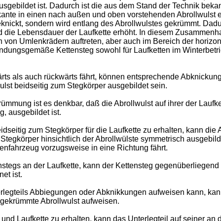
usgebildet ist. Dadurch ist die aus dem Stand der Technik beka
ante in einen nach außen und oben vorstehenden Abrollwulst 
eknickt, sondern wird entlang des Abrollwulstes gekrümmt. Dad
ird die Lebensdauer der Laufkette erhöht. In diesem Zusammen
von Umlenkrädern auftreten, aber auch im Bereich der horizont
findungsgemäße Kettensteg sowohl für Laufketten im Winterbetr
s als auch rückwärts fährt, können entsprechende Abknickungen
lst beidseitig zum Stegkörper ausgebildet sein.
Krümmung ist es denkbar, daß die Abrollwulst auf ihrer der Lauf
g, ausgebildet ist.
eitig zum Stegkörper für die Laufkette zu erhalten, kann die A
Stegkörper hinsichtlich der Abrollwülste symmetrisch ausgebilde
enfahrzeug vorzugsweise in eine Richtung fährt.
stegs an der Laufkette, kann der Kettensteg gegenüberliegend 
et ist.
rlegteils Abbiegungen oder Abknikkungen aufweisen kann, kann
gekrümmte Abrollwulst aufweisen.
d Laufkette zu erhalten, kann das Unterlegteil auf seiner an d