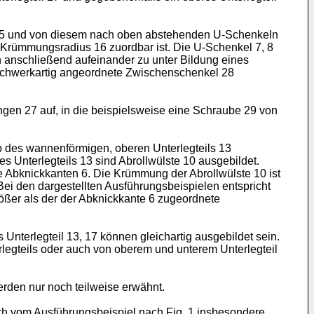
l 5 und von diesem nach oben abstehenden U-Schenkeln
er Krümmungsradius 16 zuordbar ist. Die U-Schenkel 7, 8
 anschließend aufeinander zu unter Bildung eines
fachwerkartig angeordnete Zwischenschenkel 28
ngen 27 auf, in die beispielsweise eine Schraube 29 von
 des wannenförmigen, oberen Unterlegteils 13
s Unterlegteils 13 sind Abrollwülste 10 ausgebildet.
e Abknickkanten 6. Die Krümmung der Abrollwülste 10 ist
 Bei den dargestellten Ausführungsbeispielen entspricht
ößer als der der Abknickkante 6 zugeordnete
 Unterlegteil 13, 17 können gleichartig ausgebildet sein.
rlegteils oder auch von oberem und unterem Unterlegteil
rden nur noch teilweise erwähnt.
 sich vom Ausführungsbeispiel nach Fig. 1 insbesondere