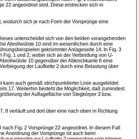
ge 22 angeordnet sind. Diese erstrecken sich in
et, wodurch sich je nach Form der Vorsprünge eine
t. Dieses unterscheidet sich von den beiden vorangehenden
Die Abrollwülste 10 sind im wesentlichen durch eine
hrungsbeispielen gekrümmter Anlageseite 14. In Fig. 3
ch Fig. 1 und 2, wobei sich an der Verbindung von U-
 Abrollwülste 10 gegenüber der Abknickkante 6 eine
Verbiegung der Laufkette 2 durch eine Belastung über
lst kann auch gemäß strichpunktierter Linie ausgebildet
teils 17. Weiterhin besteht die Möglichkeit, daß zumindest
rgrößerung der Auflagefläche von Stegkörper 3 bzw.
, 8 verläuft und dort über eine nach oben in Richtung
 nach Fig. 2 Vorsprünge 22 angeordnet. In diesem Fall
che Anordnung der Vorsprünge ist auch beim
h nur einseitig zur Laufkette 2 vorgesehen sein können.