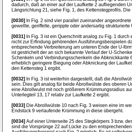
dadurch, daß an einer auf der Laufkette 2 aufliegenden U
Längsrichtung 21, siehe Fig. 1, des Kettenstegprofils. Di
[0030]
In Fig. 2 sind vier parallel zueinander angeordnet
gewellte, geriffelte, gerippte oder andersartig strukturierte
[0031]
In Fig. 3 ist ein Querschnitt analog zu Fig. 1 dur
nicht zur Erfindung gehörenden Ausführungsbeispielen dad
entsprechende Verbreiterung am unteren Ende der U-förmi
ist gestrichelt der an sich bekannte Verlauf der U-Schenk
Schenkeln und Verbindungsschenkeln die Abknickkante 6 b
erheblich geringere Biegung oder Abknickung der Laufket
den Kettensteg 1 ergibt.
[0032]
In Fig. 3 ist weiterhin dargestellt, daß die Abroll
sein. Dies gilt analog für beide Abrollwülste des oberen U
eine Abrollwulst mit noch größerem Krümmungsradius ausg
Unterlegteil 13, 17 relativ zur Laufkette 2 ergibt.
[0033]
Die Abrollwülste 10 nach Fig. 3 weisen eine im wes
Endstück 9 verlaufende Krümmung in diese übergeht.
[0034]
Auf einer Unterseite 25 des Stegkörpers 3 bzw. de
sind die Vorsprünge 22 auf Lücke zu den entsprechenden
Ausführungsbeispiel nach Fig. 2 möglich. Es ist selbstve