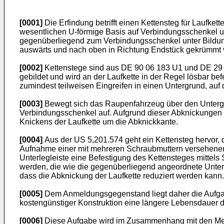
[0001]
Die Erfindung betrifft einen Kettensteg für Laufke
wesentlichen U-förmige Basis auf Verbindungsschenkel u
gegenüberliegend zum Verbindungsschenkel unter Bildun
auswärts und nach oben in Richtung Endstück gekrümmt ve
[0002]
Kettenstege sind aus
DE 90 06 183 U1
und
DE 29
gebildet und wird an der Laufkette in der Regel lösbar b
zumindest teilweisen Eingreifen in einen Untergrund, au
[0003]
Bewegt sich das Raupenfahrzeug über den Untergr
Verbindungsschenkel auf. Aufgrund dieser Abknickungen 
Knickens der Laufkette um die Abknickkante.
[0004]
Aus der
US 5,201.574
geht ein Kettensteg hervor,
Aufnahme einer mit mehreren Schraubmuttern versehenen H
Unterlegleiste eine Befestigung des Kettensteges mittels
werden, die wie die gegenüberliegend angeordnete Unterle
dass die Abknickung der Laufkette reduziert werden kann.
[0005]
Dem Anmeldungsgegenstand liegt daher die Aufgab
kostengünstiger Konstruktion eine längere Lebensdauer de
[0006]
Diese Aufgabe wird im Zusammenhang mit den Merkm