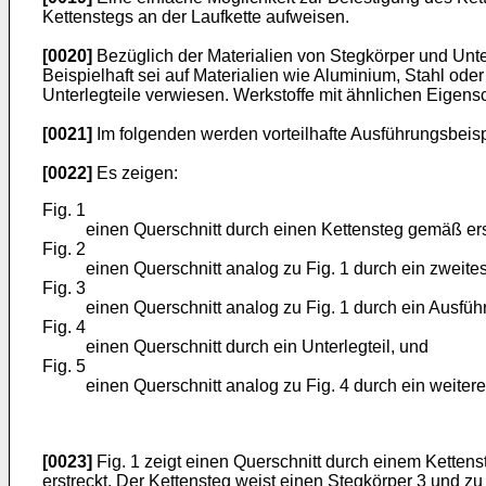
Kettenstegs an der Laufkette aufweisen.
[0020]
Bezüglich der Materialien von Stegkörper und Unt
Beispielhaft sei auf Materialien wie Aluminium, Stahl ode
Unterlegteile verwiesen. Werkstoffe mit ähnlichen Eigens
[0021]
Im folgenden werden vorteilhafte Ausführungsbeisp
[0022]
Es zeigen:
Fig. 1
einen Querschnitt durch einen Kettensteg gemäß er
Fig. 2
einen Querschnitt analog zu Fig. 1 durch ein zweite
Fig. 3
einen Querschnitt analog zu Fig. 1 durch ein Ausfüh
Fig. 4
einen Querschnitt durch ein Unterlegteil, und
Fig. 5
einen Querschnitt analog zu Fig. 4 durch ein weitere
[0023]
Fig. 1 zeigt einen Querschnitt durch einem Kettenst
erstreckt. Der Kettensteg weist einen Stegkörper 3 und zu