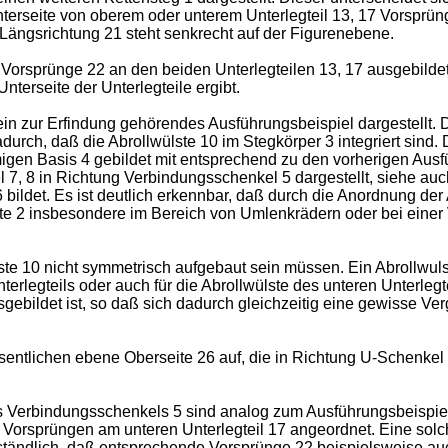
nterseite von oberem oder unterem Unterlegteil 13, 17 Vorsprün
e Längsrichtung 21 steht senkrecht auf der Figurenebene.
e Vorsprünge 22 an den beiden Unterlegteilen 13, 17 ausgebild
 Unterseite der Unterlegteile ergibt.
ch ein zur Erfindung gehörendes Ausführungsbeispiel dargestell
urch, daß die Abrollwülste 10 im Stegkörper 3 integriert sind. 
gen Basis 4 gebildet mit entsprechend zu den vorherigen Ausfü
el 7, 8 in Richtung Verbindungsschenkel 5 dargestellt, siehe au
ildet. Es ist deutlich erkennbar, daß durch die Anordnung der
te 2 insbesondere im Bereich von Umlenkrädern oder bei einer 
wülste 10 nicht symmetrisch aufgebaut sein müssen. Ein Abrollwu
nterlegteils oder auch für die Abrollwülste des unteren Unterleg
ebildet ist, so daß sich dadurch gleichzeitig eine gewisse Ve
entlichen ebene Oberseite 26 auf, die in Richtung U-Schenkel 7
s Verbindungsschenkels 5 sind analog zum Ausführungsbeispiel
 Vorsprüngen am unteren Unterlegteil 17 angeordnet. Eine sol
rständlich, daß entsprechende Vorsprünge 22 beispielsweise auc