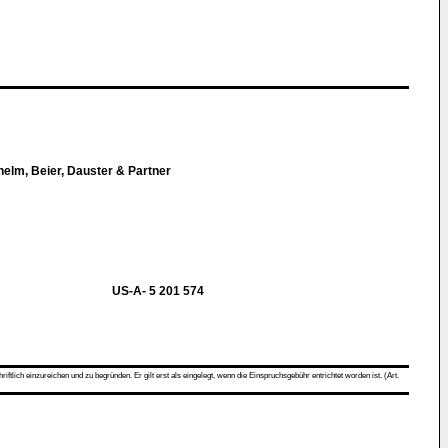
helm, Beier, Dauster & Partner
US-A- 5 201 574
ch einzureichen und zu begründen. Er gilt erst als eingelegt, wenn die Einspruchsgebühr entrichtet worden ist. (Art.