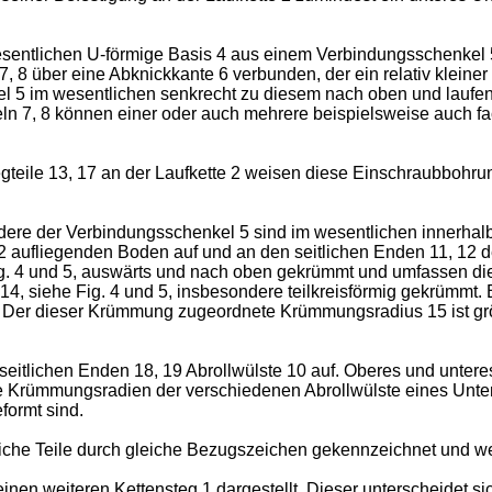
wesentlichen U-förmige Basis 4 aus einem Verbindungsschenke
7, 8 über eine Abknickkante 6 verbunden, der ein relativ klein
l 5 im wesentlichen senkrecht zu diesem nach oben und laufen
ln 7, 8 können einer oder auch mehrere beispielsweise auch 
gteile 13, 17 an der Laufkette 2 weisen diese Einschraubbohru
ere der Verbindungsschenkel 5 sind im wesentlichen innerhalb
2 aufliegenden Boden auf und an den seitlichen Enden 11, 12 de
ig. 4 und 5, auswärts und nach oben gekrümmt und umfassen di
14, siehe Fig. 4 und 5, insbesondere teilkreisförmig gekrümmt.
s. Der dieser Krümmung zugeordnete Krümmungsradius 15 ist gr
eitlichen Enden 18, 19 Abrollwülste 10 auf. Oberes und unteres
die Krümmungsradien der verschiedenen Abrollwülste eines Unte
formt sind.
iche Teile durch gleiche Bezugszeichen gekennzeichnet und we
h einen weiteren Kettensteg 1 dargestellt. Dieser unterscheidet