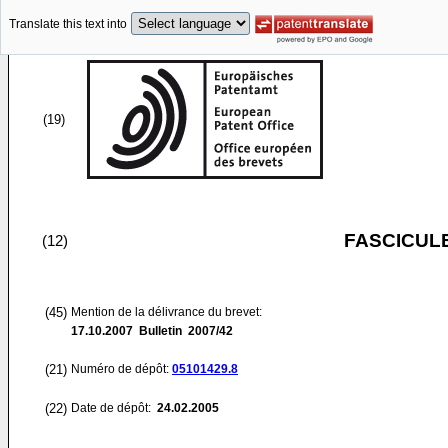
Translate this text into
(19)
FASCICUL
(12)
(45)
Mention de la délivrance du brevet:
17.10.2007
Bulletin 2007/42
(21)
Numéro de dépôt:
05101429.8
(22)
Date de dépôt:
24.02.2005