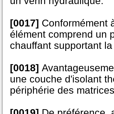
un vérin hydraulique.
[0017]
Conformément à 
élément comprend un pl
chauffant supportant la
[0018]
Avantageusemen
une couche d'isolant t
périphérie des matrices
[0019]
De préférence, a