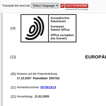
Translate this text into
(19)
EUROPÄI
(12)
(45)
Hinweis auf die Patenterteilung:
17.10.2007
Patentblatt 2007/42
(21)
Anmeldenummer:
05706193.9
(22)
Anmeldetag:
21.02.2005