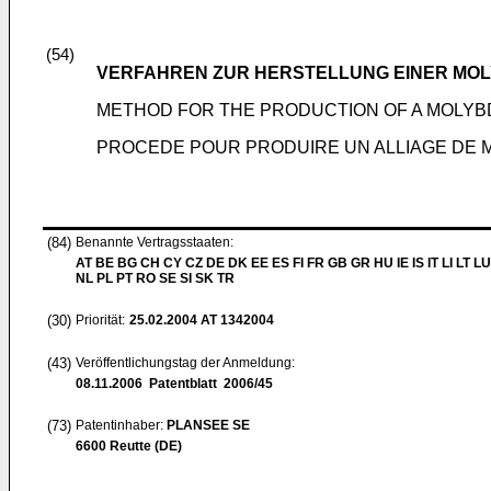
(54)
VERFAHREN ZUR HERSTELLUNG EINER MO
METHOD FOR THE PRODUCTION OF A MOLY
PROCEDE POUR PRODUIRE UN ALLIAGE DE
(84)
Benannte Vertragsstaaten:
AT BE BG CH CY CZ DE DK EE ES FI FR GB GR HU IE IS IT LI LT L
NL PL PT RO SE SI SK TR
(30)
Priorität:
25.02.2004
AT 1342004
(43)
Veröffentlichungstag der Anmeldung:
08.11.2006
Patentblatt 2006/45
(73)
Patentinhaber:
PLANSEE SE
6600 Reutte (DE)