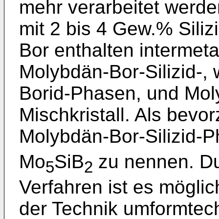
mehr verarbeitet werd
mit 2 bis 4 Gew.% Sili
Bor enthalten intermeta
Molybdän-Bor-Silizid-,
Borid-Phasen, und Mol
Mischkristall. Als bevo
Molybdän-Bor-Silizid-
Mo
SiB
zu nennen. D
5
2
Verfahren ist es mögl
der Technik umformtech