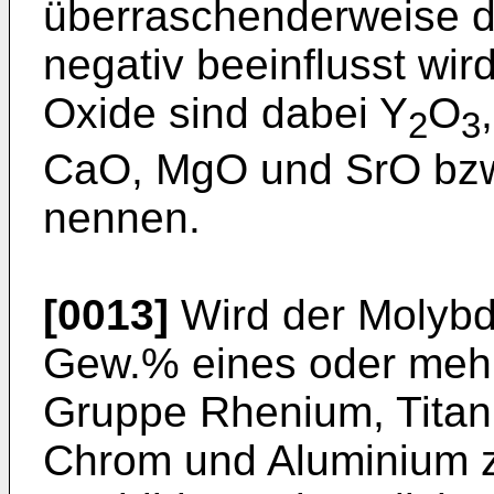
überraschenderweise di
negativ beeinflusst wir
Oxide sind dabei Y
O
2
3
CaO, MgO und SrO bzw
nennen.
[0013]
Wird der Molybd
Gew.% eines oder mehr
Gruppe Rhenium, Titan,
Chrom und Aluminium zul