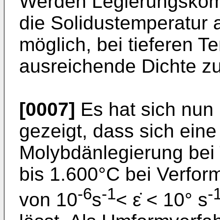
Werden Legierungskom
die Solidustemperatur 
möglich, bei tieferen T
ausreichende Dichte zu
[0007]
Es hat sich nun
gezeigt, dass sich eine
Molybdänlegierung bei
bis 1.600°C bei Verfor
-6
-1
-
von 10
s
< ε̇ < 10° s