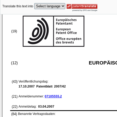
Translate this text into
(19)
EUROPÄIS
(12)
(43)
Veröffentlichungstag:
17.10.2007
Patentblatt 2007/42
(21)
Anmeldenummer:
07105555.2
(22)
Anmeldetag:
03.04.2007
(84)
Benannte Vertragsstaaten: