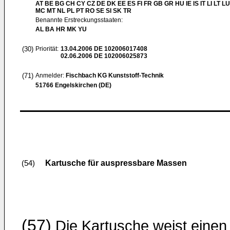
AT BE BG CH CY CZ DE DK EE ES FI FR GB GR HU IE IS IT LI LT LU
MC MT NL PL PT RO SE SI SK TR
Benannte Erstreckungsstaaten:
AL BA HR MK YU
(30)
Priorität:
13.04.2006
DE 102006017408
02.06.2006
DE 102006025873
(71)
Anmelder:
Fischbach KG Kunststoff-Technik
51766 Engelskirchen (DE)
Kartusche für auspressbare Massen
(54)
(57)
Die Kartusche weist einen