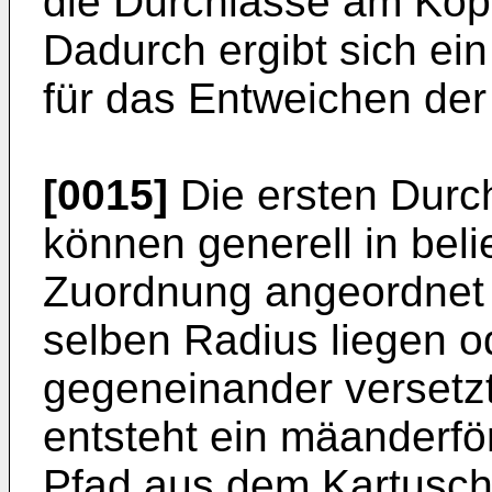
die Durchlässe am Kopf
Dadurch ergibt sich ei
für das Entweichen der 
[0015]
Die ersten Durc
können generell in beli
Zuordnung angeordnet 
selben Radius liegen 
gegeneinander versetzt
entsteht ein mäanderför
Pfad aus dem Kartusch