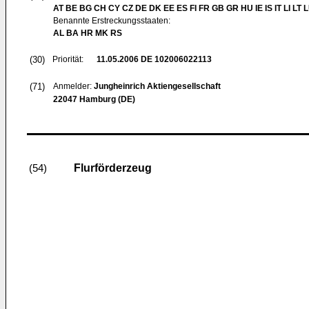
AT BE BG CH CY CZ DE DK EE ES FI FR GB GR HU IE IS IT LI LT 
Benannte Erstreckungsstaaten:
AL BA HR MK RS
(30)
Priorität:
11.05.2006
DE 102006022113
(71)
Anmelder:
Jungheinrich Aktiengesellschaft
22047 Hamburg (DE)
Flurförderzeug
(54)