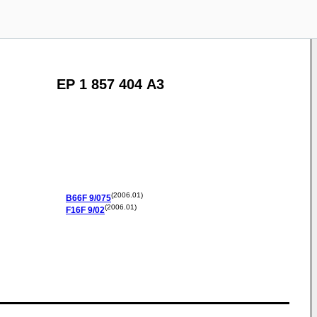
EP 1 857 404 A3
(2006.01)
B66F
9/075
(2006.01)
F16F
9/02