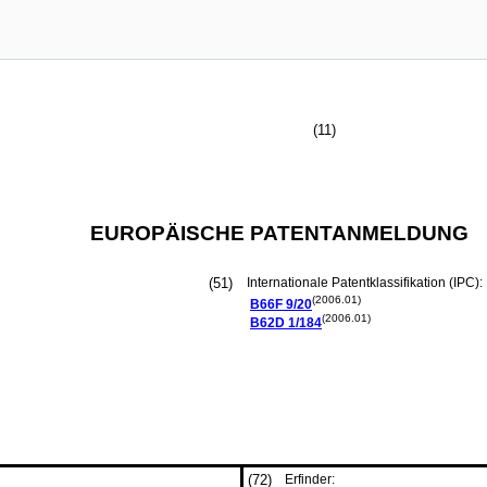
(11)
EUROPÄISCHE PATENTANMELDUNG
(51)
Internationale Patentklassifikation (IPC):
(2006.01)
B66F
9/20
(2006.01)
B62D
1/184
(72)
Erfinder: