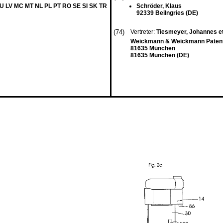
LU LV MC MT NL PL PT RO SE SI SK TR
Schröder, Klaus
92339 Beilngries (DE)
(74)
Vertreter:
Tiesmeyer, Johannes et
Weickmann & Weickmann Patenta
81635 München
81635 München (DE)