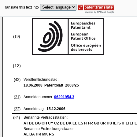
Translate this text into
(19)
(12)
(43)
Veröffentlichungstag:
18.06.2008
Patentblatt 2008/25
(21)
Anmeldenummer:
06291954.3
(22)
Anmeldetag:
15.12.2006
(84)
Benannte Vertragsstaaten:
AT BE BG CH CY CZ DE DK EE ES FI FR GB GR HU IE IS IT LI LT 
Benannte Erstreckungsstaaten:
AL BA HR MK RS