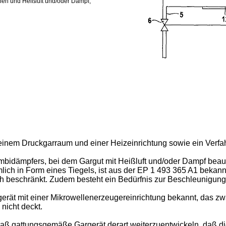
len und Heißluft und/oder Dampf,
it einem Druckgarraum und einer Heizeinrichtung sowie ein Verf
idämpfers, bei dem Gargut mit Heißluft und/oder Dampf beaufs
ich in Form eines Tiegels, ist aus der
EP 1 493 365 A1
bekannt
ch beschränkt. Zudem besteht ein Bedürfnis zur Beschleunigung
gerät mit einer Mikrowellenerzeugereinrichtung bekannt, das zwa
nicht deckt.
 daß gattungsgemäße Gargerät derart weiterzuentwickeln, daß 