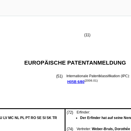
(11)
EUROPÄISCHE PATENTANMELDUNG
(51)
Internationale Patentklassifikation (IPC):
(2006.01)
H05B
6/80
(72)
Erfinder:
LU LV MC NL PL PT RO SE SI SK TR
Der Erfinder hat auf seine Nen
(74)
Vertreter:
Weber-Bruls, Dorothée