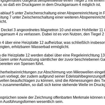
dungsgemäßes Gargerät beispielsweise einen Tiegel 2 mit ein
ar, so daß ein Druckgaren in dem Druckgarraum 4 möglich ist.
ablauf 5 unter Zwischenschaltung einer Absperreinrichtung in F
tung 7 unter Zwischenschaltung einer weiteren Absperreinrichtu
cht.
 Deckel 3 angeordnetes Magnetron 10 und einen Hohlleiter 11 
garraum 4 zu verlassen. Dabei ist es von Nutzen, den Tiegel 2
 4 über eine Heizplatte 12 aufheizbar, was schließlich insbeso
eigten, erhitzbaren Wasserbad ermöglicht.
 die Heizplatte 12 werden dabei über eine Regeleinrichtung 13 
 Garen unter Ausnutzung sämtlicher der zuvor beschriebenen Ga
bereiten von Speisen führt.
herheitseinrichtungen zur Abschirmung von Mikrowellen eingeba
aum vorliegt, der zudem aufgrund seiner Edelstahlbegrenzungs
wellen beaufschlagen zu können, sind die Abmessungen des Tieg
gen zusammenfallen, so daß sich keine stehende Welle im Druc
sprüchen sowie der Zeichnung offenbarten Merkmale können so
nen Ausführungsformen wesentlich sein.