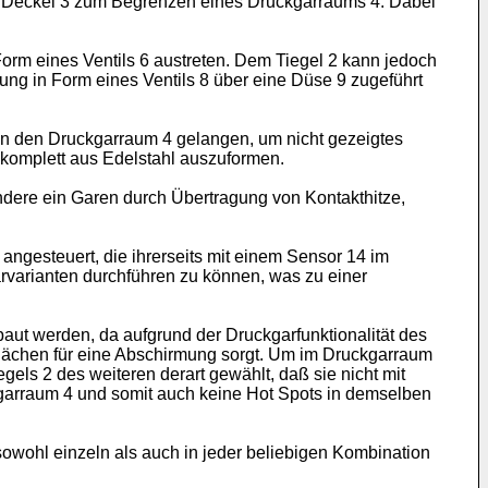
em Deckel 3 zum Begrenzen eines Druckgarraums 4. Dabei
orm eines Ventils 6 austreten. Dem Tiegel 2 kann jedoch
ng in Form eines Ventils 8 über eine Düse 9 zugeführt
in den Druckgarraum 4 gelangen, um nicht gezeigtes
 komplett aus Edelstahl auszuformen.
ndere ein Garen durch Übertragung von Kontakthitze,
angesteuert, die ihrerseits mit einem Sensor 14 im
rvarianten durchführen zu können, was zu einer
ut werden, da aufgrund der Druckgarfunktionalität des
flächen für eine Abschirmung sorgt. Um im Druckgarraum
els 2 des weiteren derart gewählt, daß sie nicht mit
kgarraum 4 und somit auch keine Hot Spots in demselben
wohl einzeln als auch in jeder beliebigen Kombination