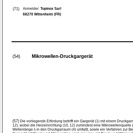
(71)
Anmelder:
Topinox Sarl
68270 Wittenheim (FR)
Mikrowellen-Druckgargerät
(54)
(57)
Die vorliegende Erfindung betrifft ein Gargerät (1) mit einem Druckgar
12), wobei die Heizeinrichtung (10, 12) zumindest eine Mikrowellenquelle
Wellenlänge λ in den Druckgarraum (4) umfaßt, sowie ein Verfahren zur B