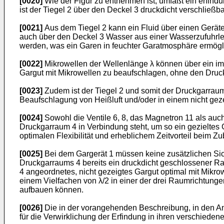
[0020]
Wie der Figur zu entnehmen ist, umfaßt ein erfin
ist der Tiegel 2 über den Deckel 3 druckdicht verschließb
[0021]
Aus dem Tiegel 2 kann ein Fluid über einen Geräte
auch über den Deckel 3 Wasser aus einer Wasserzufuhrlei
werden, was ein Garen in feuchter Garatmosphäre ermögli
[0022]
Mikrowellen der Wellenlänge λ können über ein im
Gargut mit Mikrowellen zu beaufschlagen, ohne den Druck
[0023]
Zudem ist der Tiegel 2 und somit der Druckgarraum
Beaufschlagung von Heißluft und/oder in einem nicht gez
[0024]
Sowohl die Ventile 6, 8, das Magnetron 11 als auch
Druckgarraum 4 in Verbindung steht, um so ein gezieltes
optimalen Flexibilität und erheblichem Zeitvorteil beim Zu
[0025]
Bei dem Gargerät 1 müssen keine zusätzlichen Sic
Druckgarraums 4 bereits ein druckdicht geschlossener R
4 angeordnetes, nicht gezeigtes Gargut optimal mit Mikro
einem Vielfachen von λ/2 in einer der drei Raumrichtun
aufbauen können.
[0026]
Die in der vorangehenden Beschreibung, in den An
für die Verwirklichung der Erfindung in ihren verschiede