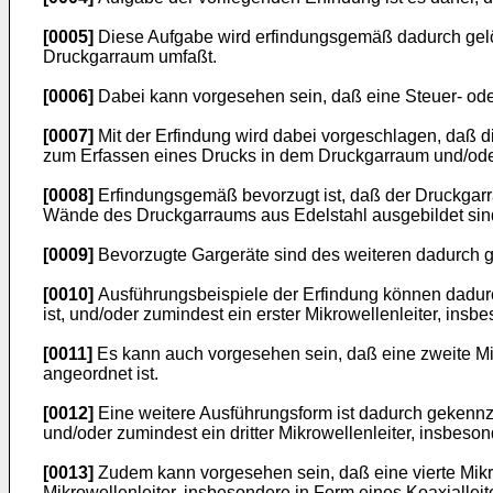
[0005]
Diese Aufgabe wird erfindungsgemäß dadurch gelös
Druckgarraum umfaßt.
[0006]
Dabei kann vorgesehen sein, daß eine Steuer- oder
[0007]
Mit der Erfindung wird dabei vorgeschlagen, daß d
zum Erfassen eines Drucks in dem Druckgarraum und/oder
[0008]
Erfindungsgemäß bevorzugt ist, daß der Druckgarra
Wände des Druckgarraums aus Edelstahl ausgebildet sin
[0009]
Bevorzugte Gargeräte sind des weiteren dadurch g
[0010]
Ausführungsbeispiele der Erfindung können dadurc
ist, und/oder zumindest ein erster Mikrowellenleiter, insb
[0011]
Es kann auch vorgesehen sein, daß eine zweite Mik
angeordnet ist.
[0012]
Eine weitere Ausführungsform ist dadurch gekennze
und/oder zumindest ein dritter Mikrowellenleiter, insbeson
[0013]
Zudem kann vorgesehen sein, daß eine vierte Mikr
Mikrowellenleiter, insbesondere in Form eines Koaxialleit