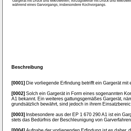
Gargerät mit Druck und Mikrowellen, vorzugsweise mit Druck und Mikrowel
während eines Garvorgangs, insbesondere Kochvorgangs.
Beschreibung
[0001]
Die vorliegende Erfindung betrifft ein Gargerät m
[0002]
Solch ein Gargerät in Form eines sogenannten Komb
A1
bekannt. Ein weiteres gattungsgemäßes Gargerät, näml
grundsätzlich bewährt, sind jedoch in ihrem Einsatzberei
[0003]
Insbesondere aus der
EP 1 670 290 A1
ist ein Gar
stets das Bedürfnis der Beschleunigung von Garverfahren 
[0004]
Aufgabe der vorliegenden Erfindung ist es daher,