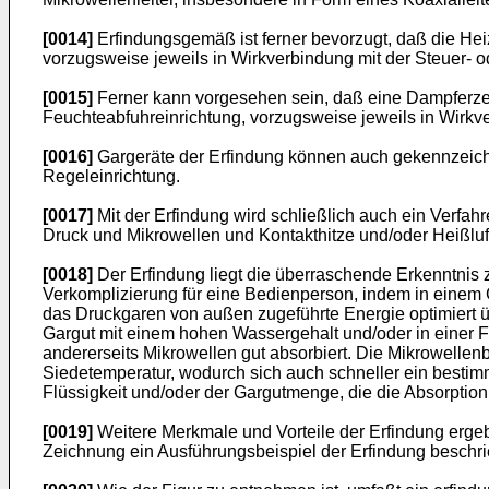
[0014]
Erfindungsgemäß ist ferner bevorzugt, daß die He
vorzugsweise jeweils in Wirkverbindung mit der Steuer- o
[0015]
Ferner kann vorgesehen sein, daß eine Dampferzeu
Feuchteabfuhreinrichtung, vorzugsweise jeweils in Wirkve
[0016]
Gargeräte der Erfindung können auch gekennzeichne
Regeleinrichtung.
[0017]
Mit der Erfindung wird schließlich auch ein Verfa
Druck und Mikrowellen und Kontakthitze und/oder Heißlu
[0018]
Der Erfindung liegt die überraschende Erkenntni
Verkomplizierung für eine Bedienperson, indem in einem 
das Druckgaren von außen zugeführte Energie optimiert üb
Gargut mit einem hohen Wassergehalt und/oder in einer F
andererseits Mikrowellen gut absorbiert. Die Mikrowelle
Siedetemperatur, wodurch sich auch schneller ein besti
Flüssigkeit und/oder der Gargutmenge, die die Absorptio
[0019]
Weitere Merkmale und Vorteile der Erfindung erge
Zeichnung ein Ausführungsbeispiel der Erfindung beschri