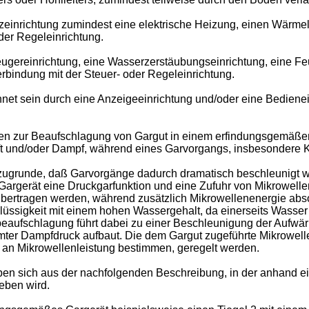
izeinrichtung zumindest eine elektrische Heizung, einen Wärme
der Regeleinrichtung.
gereinrichtung, eine Wasserzerstäubungseinrichtung, eine Feu
rbindung mit der Steuer- oder Regeleinrichtung.
t sein durch eine Anzeigeeinrichtung und/oder eine Bedieneinr
hren zur Beaufschlagung von Gargut in einem erfindungsgemäße
ft und/oder Dampf, während eines Garvorgangs, insbesondere K
s zugrunde, daß Garvorgänge dadurch dramatisch beschleunigt
Gargerät eine Druckgarfunktion und eine Zufuhr von Mikrowell
ertragen werden, während zusätzlich Mikrowellenenergie absorb
lüssigkeit mit einem hohen Wassergehalt, da einerseits Wasse
nbeaufschlagung führt dabei zu einer Beschleunigung der Aufwä
mmter Dampfdruck aufbaut. Die dem Gargut zugeführte Mikrowel
n an Mikrowellenleistung bestimmen, geregelt werden.
ben sich aus der nachfolgenden Beschreibung, in der anhand e
eben wird.