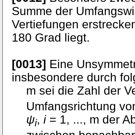
Summe der Umfangswink
Vertiefungen erstrecke
180 Grad liegt.
[0013]
Eine Unsymmetri
insbesondere durch fol
m sei die Zahl der V
Umfangsrichtung von V
ψ
,
i
= 1, ..., m der 
i