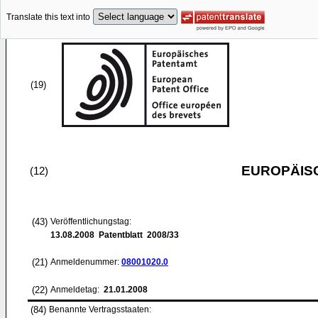
Translate this text into
(19)
EUROPÄIS
(12)
(43)
Veröffentlichungstag:
13.08.2008
Patentblatt 2008/33
(21)
Anmeldenummer:
08001020.0
(22)
Anmeldetag:
21.01.2008
(84)
Benannte Vertragsstaaten: