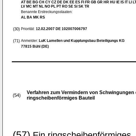
AT BE BG CH CY CZ DE DK EE ES FI FR GB GR HR HU IE IS IT LI L
LV MC MT NL NO PL PT RO SE SI SK TR
Benannte Erstreckungsstaaten:
AL BA MK RS
(30)
Priorität:
12.02.2007
DE 102007006797
(71)
Anmelder:
LuK Lamellen und Kupplungsbau Beteiligungs KG
77815 Bühl (DE)
Verfahren zum Vermindern von Schwingungen e
(54)
ringscheibenförmiges Bauteil
(57)
Ein ringscheibenförmiges