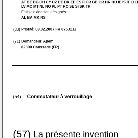
AT BE BG CH CY CZ DE DK EE ES FI FR GB GR HR HU IE IS IT LI L
LV MC MT NL NO PL PT RO SE SI SK TR
Etats d'extension désignés:
AL BA MK RS
(30)
Priorité:
08.02.2007
FR 0753132
(71)
Demandeur:
Apem
82300 Caussade (FR)
Commutateur à verrouillage
(54)
(57)
La présente invention