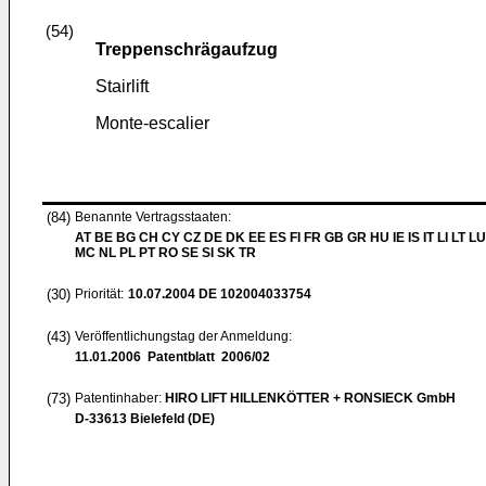
(54)
Treppenschrägaufzug
Stairlift
Monte-escalier
(84)
Benannte Vertragsstaaten:
AT BE BG CH CY CZ DE DK EE ES FI FR GB GR HU IE IS IT LI LT LU
MC NL PL PT RO SE SI SK TR
(30)
Priorität:
10.07.2004
DE 102004033754
(43)
Veröffentlichungstag der Anmeldung:
11.01.2006
Patentblatt 2006/02
(73)
Patentinhaber:
HIRO LIFT HILLENKÖTTER + RONSIECK GmbH
D-33613 Bielefeld (DE)