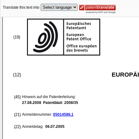
Translate this text into
(19)
EUROPÄI
(12)
(45)
Hinweis auf die Patenterteilung:
27.08.2008
Patentblatt 2008/35
(21)
Anmeldenummer:
05014586.1
(22)
Anmeldetag:
06.07.2005