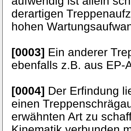
aufwendig ist allein sc
derartigen Treppenauf
hohen Wartungsaufwand
[0003]
Ein anderer Tre
ebenfalls z.B. aus
EP-A
[0004]
Der Erfindung li
einen Treppenschrägau
erwähnten Art zu schaff
Kinematik verbunden m