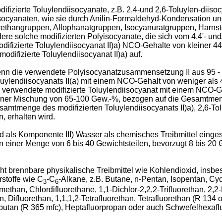
izierte Toluylendiisocyanate, z.B. 2,4-und 2,6-Toluylen-diiso
socyanaten, wie sie durch Anilin-Formaldehyd-Kondensation u
Urethangruppen, Allophanatgruppen, Isocyanuratgruppen, Harns
dere solche modifizierten Polyisocyanate, die sich vom 4,4'- u
ifizierte Toluylendiisocyanat II)a) NCO-Gehalte von kleiner 
ifizierte Toluylendiisocyanat II)a) auf.
 wenn die verwendete Polyisocyanatzusammensetzung II aus 95
uylendiisocyanats II(a) mit einem NCO-Gehalt von weniger als
s verwendete modifizierte Toluylendiisocyanat mit einem NCO-
n einer Mischung von 65-100 Gew.-%, bezogen auf die Gesamtmenge
amtmenge des modifizierten Toluylendiisocyanats II)a), 2,6-To
 erhalten wird.
 als Komponente III) Wasser als chemisches Treibmittel einges
 in einer Menge von 6 bis 40 Gewichtsteilen, bevorzugt 8 bis 
 brennbare physikalische Treibmittel wie Kohlendioxid, insbes
stoffe wie C
-C
-Alkane, z.B. Butane, n-Pentan, Isopentan, Cy
3
6
han, Chlordifluorethane, 1,1-Dichlor-2,2,2-Trifluorethan, 2,2-
 Difluorethan, 1,1,1,2-Tetrafluorethan, Tetrafluorethan (R 134 o
uorbutan (R 365 mfc), Heptafluorpropan oder auch Schwefelhexa