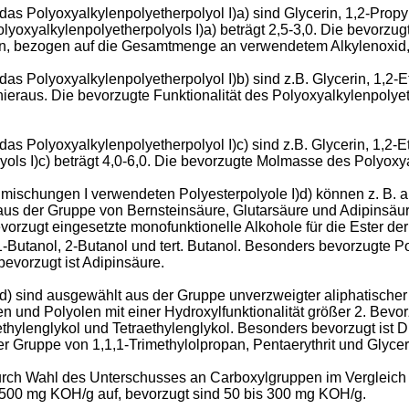
das Polyoxyalkylenpolyetherpolyol I)a) sind Glycerin, 1,2-Propy
lyoxyalkylenpolyetherpolyols I)a) beträgt 2,5-3,0. Die bevorzu
an, bezogen auf die Gesamtmenge an verwendetem Alkylenoxid,
as Polyoxyalkylenpolyetherpolyol I)b) sind z.B. Glycerin, 1,2-E
eraus. Die bevorzugte Funktionalität des Polyoxyalkylenpolyeth
as Polyoxyalkylenpolyetherpolyol I)c) sind z.B. Glycerin, 1,2-E
ols I)c) beträgt 4,0-6,0. Die bevorzugte Molmasse des Polyoxya
mischungen I verwendeten Polyesterpolyole I)d) können z. B. 
us der Gruppe von Bernsteinsäure, Glutarsäure und Adipinsäur
vorzugt eingesetzte monofunktionelle Alkohole für die Ester de
1-Butanol, 2-Butanol und tert. Butanol. Besonders bevorzugte
evorzugt ist Adipinsäure.
I)d) sind ausgewählt aus der Gruppe unverzweigter aliphatisch
 und Polyolen mit einer Hydroxylfunktionalität größer 2. Bevorz
iethylenglykol und Tetraethylenglykol. Besonders bevorzugt ist D
er Gruppe von 1,1,1-Trimethylolpropan, Pentaerythrit und Glycer
durch Wahl des Unterschusses an Carboxylgruppen im Vergleic
 500 mg KOH/g auf, bevorzugt sind 50 bis 300 mg KOH/g.