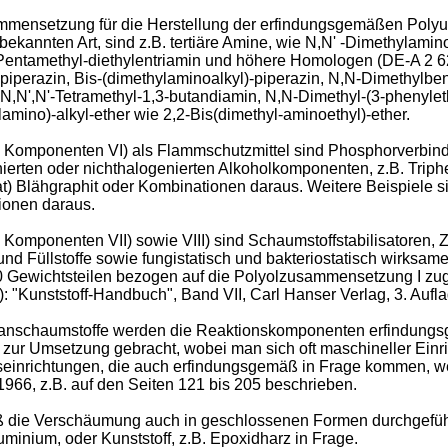
mensetzung für die Herstellung der erfindungsgemäßen Polyure
bekannten Art, sind z.B. tertiäre Amine, wie N,N' -Dimethylamin
 Pentamethyl-diethylentriamin und höhere Homologen (
DE-A 2 6
lpiperazin, Bis-(dimethylaminoalkyl)-piperazin, N,N-Dimethylb
,N,N',N'-Tetramethyl-1,3-butandiamin, N,N-Dimethyl-(3-phenylet
amino)-alkyl-ether wie 2,2-Bis(dimethyl-aminoethyl)-ether.
Komponenten VI) als Flammschutzmittel sind Phosphorverbind
rten oder nichthalogenierten Alkoholkomponenten, z.B. Triphen
at) Blähgraphit oder Kombinationen daraus. Weitere Beispiele 
ionen daraus.
mponenten VII) sowie VIII) sind Schaumstoffstabilisatoren, Ze
nd Füllstoffe sowie fungistatisch und bakteriostatisch wirks
10 Gewichtsteilen bezogen auf die Polyolzusammensetzung I zu
g): "Kunststoff-Handbuch", Band VII, Carl Hanser Verlag, 3. Auf
hanschaumstoffe werden die Reaktionskomponenten erfindungs
r Umsetzung gebracht, wobei man sich oft maschineller Einrich
gseinrichtungen, die auch erfindungsgemäß in Frage kommen, 
966, z.B. auf den Seiten 121 bis 205
beschrieben.
 die Verschäumung auch in geschlossenen Formen durchgeführ
minium, oder Kunststoff, z.B. Epoxidharz in Frage.