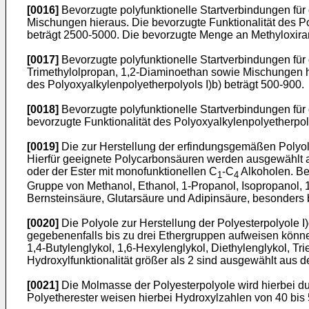
[0016]
Bevorzugte polyfunktionelle Startverbindungen für 
Mischungen hieraus. Die bevorzugte Funktionalität des Po
beträgt 2500-5000. Die bevorzugte Menge an Methyloxir
[0017]
Bevorzugte polyfunktionelle Startverbindungen für d
Trimethylolpropan, 1,2-Diaminoethan sowie Mischungen hi
des Polyoxyalkylenpolyetherpolyols I)b) beträgt 500-900.
[0018]
Bevorzugte polyfunktionelle Startverbindungen für d
bevorzugte Funktionalität des Polyoxyalkylenpolyetherpoly
[0019]
Die zur Herstellung der erfindungsgemäßen Polyol
Hierfür geeignete Polycarbonsäuren werden ausgewählt a
oder der Ester mit monofunktionellen C
-C
Alkoholen. Be
1
4
Gruppe von Methanol, Ethanol, 1-Propanol, Isopropanol, 
Bernsteinsäure, Glutarsäure und Adipinsäure, besonders b
[0020]
Die Polyole zur Herstellung der Polyesterpolyole 
gegebenenfalls bis zu drei Ethergruppen aufweisen können
1,4-Butylenglykol, 1,6-Hexylenglykol, Diethylenglykol, Tr
Hydroxylfunktionalität größer als 2 sind ausgewählt aus d
[0021]
Die Molmasse der Polyesterpolyole wird hierbei 
Polyetherester weisen hierbei Hydroxylzahlen von 40 bis