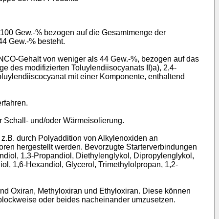
 - 100 Gew.-% bezogen auf die Gesamtmenge der
 44 Gew.-% besteht.
m NCO-Gehalt von weniger als 44 Gew.-%, bezogen auf das
 des modifizierten Toluylendiisocyanats II)a), 2,4-
oluylendiiscocyanat mit einer Komponente, enthaltend
rfahren.
 Schall- und/oder Wärmeisolierung.
 z.B. durch Polyaddition von Alkylenoxiden an
oren hergestellt werden. Bevorzugte Starterverbindungen
diol, 1,3-Propandiol, Diethylenglykol, Dipropylenglykol,
iol, 1,6-Hexandiol, Glycerol, Trimethylolpropan, 1,2-
nd Oxiran, Methyloxiran und Ethyloxiran. Diese können
r blockweise oder beides nacheinander umzusetzen.