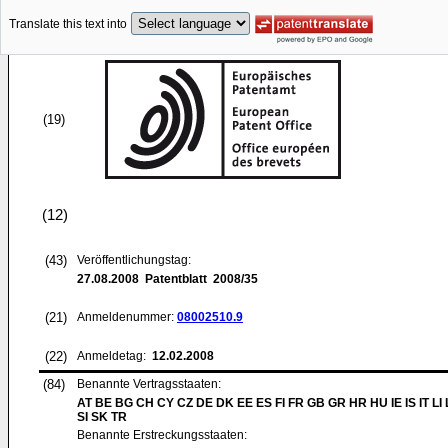
Translate this text into
(19)
(12)
(43)
Veröffentlichungstag:
27.08.2008
Patentblatt 2008/35
(21)
Anmeldenummer:
08002510.9
(22)
Anmeldetag:
12.02.2008
(84)
Benannte Vertragsstaaten:
AT BE BG CH CY CZ DE DK EE ES FI FR GB GR HR HU IE IS IT LI
SI SK TR
Benannte Erstreckungsstaaten: