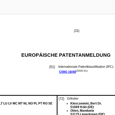
(11)
EUROPÄISCHE PATENTANMELDUNG
(51)
Internationale Patentklassifikation (IPC):
(2006.01)
C08G
18/48
(72)
Erfinder:
 LT LU LV MC MT NL NO PL PT RO SE
Klesczewski, Bert Dr.
51069 Köln (DE)
Otten, Manduela
53175 Leverkusen (DE)