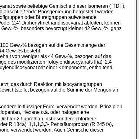
cyanat sowie beliebige Gemische dieser Isomeren ("TDI"),
nd anschließende Phosgenierung hergestellt werden
toffgruppen oder Biuretgruppen aufweisende
nd/oder 2,4'-Diphenylmethandiisocyanat ableiten, können
44 Gew.-%, besonders bevorzugt kleiner 42 Gew.-%, ganz
 - 100 Gew.-% bezogen auf die Gesamtmenge der
 44 Gew.-% besteht.
Gehalt von weniger als 44 Gew.-%, bezogen auf das
 des modifizierten Toluylendiisocyanats II)a), 2.4
luylendiisocyanat mit einer Komponente, enthaltend
etzt, das durch Reaktion mit Isocyanatgruppen
20 Gewichtsteile, bezogen auf die Summe der Mengen an
ondere in flüssiger Form, verwendet werden. Prinzipiell
clopentan, Hexane o.ä. oder halogenierte
Dichlor-2-fluorethan insbesondere chlorfreie
der R 134a), 1,1,1,3,3- Pentafluorpropan (R 245 fa),
fluorid verwendet werden. Auch Gemische dieser