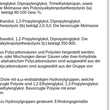
lenglykol, Dipropylenglykol, Trimethylolpropan, sowie
gte Molmasse des Polyoxyalkylenpolyetherpolyols I)a)
 beträgt 80-100 Gew.-%.
thandiol, 1,2-Propylenglykol, Dipropylenglykol,
erpolyols I)b) beträgt 2,0-3,0. Die bevorzugte Molmasse
thandiol, 1,2-Propylenglykol, Dipropylenglykol. Die
lkylenpolyetherpolyols I)c) beträgt 350-900.
aus Polycarbonsäuren und Polyolen hergestellt werden.
e, oder Mischungen dieser Säuren oder ihrer Anhydride
r aliphatischen Polycarbonsäuren sind ausgewählt aus der
 Polycarbonsäuren sind ausgewählt aus der Gruppe von
er Diole mit α,ω-endständigen Hydroxylgruppen, welche
ugte Polyole sind 1,2-Ethylenglykol, 1,3-Propylenglykol,
iethylenglykol. Bevorzugte Polyole mit einer
in.
h zu Hydroxylgruppen gesteuert. Erfindungsgemäße