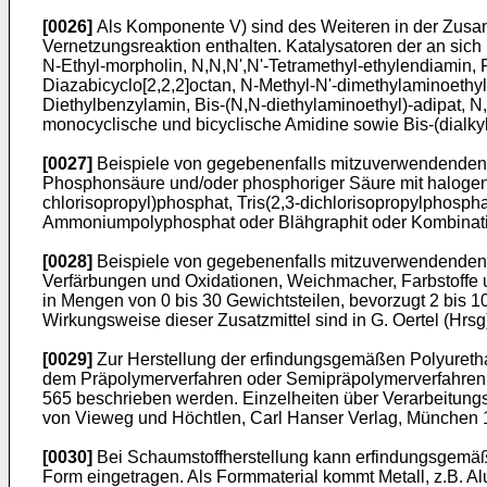
[0026]
Als Komponente V) sind des Weiteren in der Zusam
Vernetzungsreaktion enthalten. Katalysatoren der an sich 
N-Ethyl-morpholin, N,N,N',N'-Tetramethyl-ethylendiamin,
Diazabicyclo[2,2,2]octan, N-Methyl-N'-dimethylaminoethy
Diethylbenzylamin, Bis-(N,N-diethylaminoethyl)-adipat, N
monocyclische und bicyclische Amidine sowie Bis-(dialkyl
[0027]
Beispiele von gegebenenfalls mitzuverwendenden 
Phosphonsäure und/oder phosphoriger Säure mit halogenie
chlorisopropyl)phosphat, Tris(2,3-dichlorisopropylphosph
Ammoniumpolyphosphat oder Blähgraphit oder Kombinat
[0028]
Beispiele von gegebenenfalls mitzuverwendenden Ko
Verfärbungen und Oxidationen, Weichmacher, Farbstoffe u
in Mengen von 0 bis 30 Gewichtsteilen, bevorzugt 2 bis 
Wirkungsweise dieser Zusatzmittel sind in
G. Oertel (Hrs
[0029]
Zur Herstellung der erfindungsgemäßen Polyuret
dem Präpolymerverfahren oder Semipräpolymerverfahren zu
565
beschrieben werden. Einzelheiten über Verarbeitun
von Vieweg und Höchtlen, Carl Hanser Verlag, München 1
[0030]
Bei Schaumstoffherstellung kann erfindungsgemäß
Form eingetragen. Als Formmaterial kommt Metall, z.B. Alu