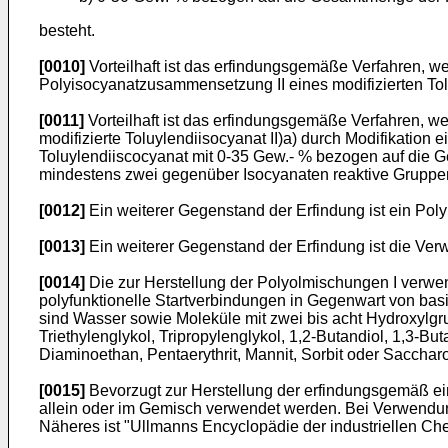
besteht.
[0010]
Vorteilhaft ist das erfindungsgemäße Verfahren,
Polyisocyanatzusammensetzung II eines modifizierten Tol
[0011]
Vorteilhaft ist das erfindungsgemäße Verfahren, 
modifizierte Toluylendiisocyanat II)a) durch Modifikatio
Toluylendiiscocyanat mit 0-35 Gew.- % bezogen auf die G
mindestens zwei gegenüber Isocyanaten reaktive Gruppen,
[0012]
Ein weiterer Gegenstand der Erfindung ist ein Po
[0013]
Ein weiterer Gegenstand der Erfindung ist die Ve
[0014]
Die zur Herstellung der Polyolmischungen I verwend
polyfunktionelle Startverbindungen in Gegenwart von ba
sind Wasser sowie Moleküle mit zwei bis acht Hydroxylgru
Triethylenglykol, Tripropylenglykol, 1,2-Butandiol, 1,3-Bu
Diaminoethan, Pentaerythrit, Mannit, Sorbit oder Sacchar
[0015]
Bevorzugt zur Herstellung der erfindungsgemäß ei
allein oder im Gemisch verwendet werden. Bei Verwendung
Näheres ist "Ullmanns Encyclopädie der industriellen Che