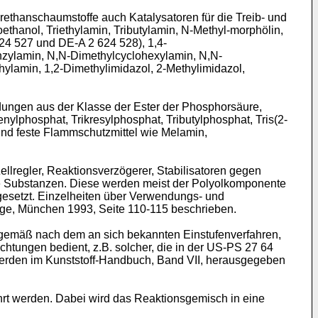
thanschaumstoffe auch Katalysatoren für die Treib- und
oethanol, Triethylamin, Tributylamin, N-Methyl-morphölin,
24 527
und
DE-A 2 624 528
), 1,4-
enzylamin, N,N-Dimethylcyclohexylamin, N,N-
hylamin, 1,2-Dimethylimidazol, 2-Methylimidazol,
ungen aus der Klasse der Ester der Phosphorsäure,
ylphosphat, Trikresylphosphat, Tributylphosphat, Tris(2-
sind feste Flammschutzmittel wie Melamin,
llregler, Reaktionsverzögerer, Stabilisatoren gegen
ame Substanzen. Diese werden meist der Polyolkomponente
gesetzt. Einzelheiten über Verwendungs- und
lage, München 1993, Seite 110-115
beschrieben.
gemäß nach dem an sich bekannten Einstufenverfahren,
tungen bedient, z.B. solcher, die in der
US-PS 27 64
werden im
Kunststoff-Handbuch, Band VII, herausgegeben
t werden. Dabei wird das Reaktionsgemisch in eine