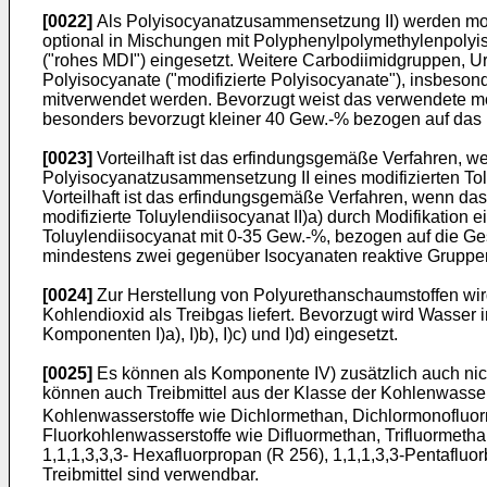
[0022]
Als Polyisocyanatzusammensetzung II) werden modif
optional in Mischungen mit Polyphenylpolymethylenpolyi
("rohes MDI") eingesetzt. Weitere Carbodiimidgruppen, 
Polyisocyanate ("modifizierte Polyisocyanate"), insbeson
mitverwendet werden. Bevorzugt weist das verwendete mod
besonders bevorzugt kleiner 40 Gew.-% bezogen auf das mod
[0023]
Vorteilhaft ist das erfindungsgemäße Verfahren,
Polyisocyanatzusammensetzung II eines modifizierten Tol
Vorteilhaft ist das erfindungsgemäße Verfahren, wenn da
modifizierte Toluylendiisocyanat II)a) durch Modifikatio
Toluylendiisocyanat mit 0-35 Gew.-%, bezogen auf die Ges
mindestens zwei gegenüber Isocyanaten reaktive Gruppen,
[0024]
Zur Herstellung von Polyurethanschaumstoffen wird
Kohlendioxid als Treibgas liefert. Bevorzugt wird Wasser
Komponenten I)a), I)b), I)c) und I)d) eingesetzt.
[0025]
Es können als Komponente IV) zusätzlich auch nicht
können auch Treibmittel aus der Klasse der Kohlenwasser
Kohlenwasserstoffe wie Dichlormethan, Dichlormonofluormet
Fluorkohlenwasserstoffe wie Difluormethan, Trifluormethan,
1,1,1,3,3,3- Hexafluorpropan (R 256), 1,1,1,3,3-Pentafl
Treibmittel sind verwendbar.