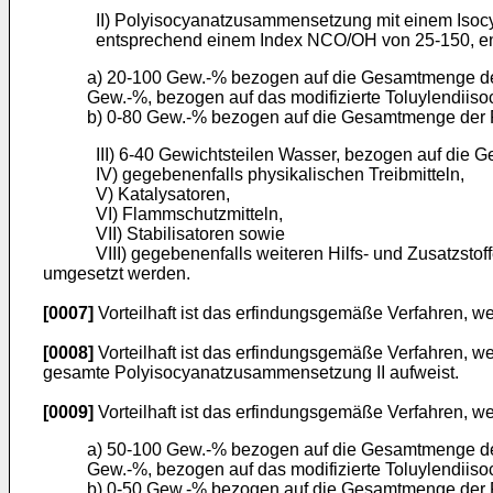
II) Polyisocyanatzusammensetzung mit einem Iso
entsprechend einem Index NCO/OH von 25-150, en
a) 20-100 Gew.-% bezogen auf die Gesamtmenge der
Gew.-%, bezogen auf das modifizierte Toluylendiisoc
b) 0-80 Gew.-% bezogen auf die Gesamtmenge der 
III) 6-40 Gewichtsteilen Wasser, bezogen auf di
IV) gegebenenfalls physikalischen Treibmitteln,
V) Katalysatoren,
VI) Flammschutzmitteln,
VII) Stabilisatoren sowie
VIII) gegebenenfalls weiteren Hilfs- und Zusatzstof
umgesetzt werden.
[0007]
Vorteilhaft ist das erfindungsgemäße Verfahren, 
[0008]
Vorteilhaft ist das erfindungsgemäße Verfahren, 
gesamte Polyisocyanatzusammensetzung II aufweist.
[0009]
Vorteilhaft ist das erfindungsgemäße Verfahren, 
a) 50-100 Gew.-% bezogen auf die Gesamtmenge der
Gew.-%, bezogen auf das modifizierte Toluylendiisoc
b) 0-50 Gew.-% bezogen auf die Gesamtmenge der 