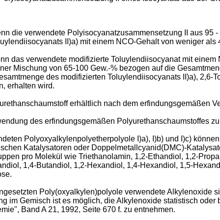
 wenn die verwendete Polyisocyanatzusammensetzung II aus 95
uylendiisocyanats II)a) mit einem NCO-Gehalt von weniger als
wenn das verwendete modifizierte Toluylendiisocyanat mit eine
n einer Mischung von 65-100 Gew.-% bezogen auf die Gesamtmenge
esamtmenge des modifizierten Toluylendiisocyanats II)a), 2,6-T
 erhalten wird.
lyurethanschaumstoff erhältlich nach dem erfindungsgemäßen Ve
rwendung des erfindungsgemäßen Polyurethanschaumstoffes zur
eten Polyoxyalkylenpolyetherpolyole I)a), I)b) und I)c) können
sischen Katalysatoren oder Doppelmetallcyanid(DMC)-Katalysat
ppen pro Molekül wie Triethanolamin, 1,2-Ethandiol, 1,2-Propan
tandiol, 1,4-Butandiol, 1,2-Hexandiol, 1,4-Hexandiol, 1,5-Hexand
ose.
ngesetzten Poly(oxyalkylen)polyole verwendete Alkylenoxide si
 im Gemisch ist es möglich, die Alkylenoxide statistisch ode
mie", Band A 21, 1992, Seite 670 f. zu entnehmen.