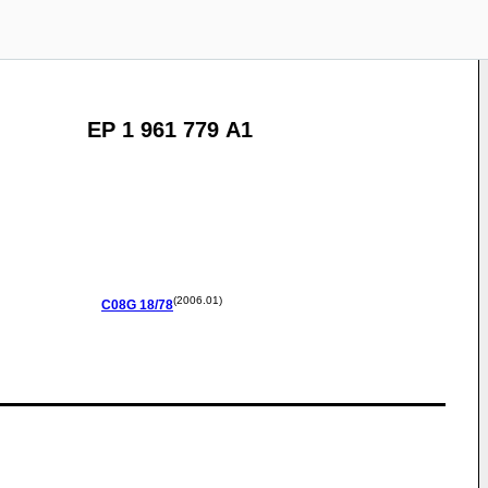
EP 1 961 779 A1
(2006.01)
C08G
18/78