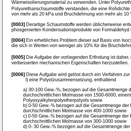
Wärmeisolierungsmaterial zu verwenden. Unter Polyuret
Polyurethanschaumstoffe verstanden, die eine Rohdichte
von mehr als 20 kPa und Bruchdehnung von mehr als 10 
[0003]
Derartige Schaumstoffe werden üblicherweise entwe
phosgenierten Kondensationsprodukte von Formaldehyd un
[0004]
Ein erhebliches Problem dieser auf Basis von Isoc
die sich in Werten von weniger als 10% für die Bruchdehnu
[0005]
Die Aufgabe der vorliegenden Erfindung ist daher, 
verbesserten mechanischen Eigenschaften herzustellen.
[0006]
Diese Aufgabe wird gelöst durch ein Verfahren zur
I) eine Polyolzusammensetzung, enthaltend
a) 30-100 Gew.-%, bezogen auf die Gesamtmenge der
durchschnittlichen Molmasse von 1500-6000, eine
Polyoxyalkylenpolyetherpolyols sowie
b) 0-50 Gew.-% bezogen auf die Gesamtmenge der Po
durchschnittlichen Molmasse von 400-1000 sowie
c) 0-50 Gew.-% bezogen auf die Gesamtmenge der Po
durchschnittlichen Molmasse von 300-1000 sowie
d) 0- 30 Gew.-% bezogen auf die Gesamtmenge der 