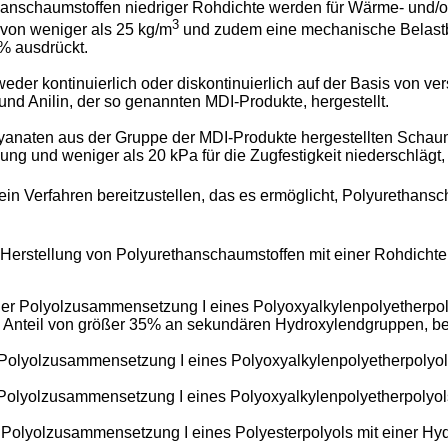
hanschaumstoffen niedriger Rohdichte werden für Wärme- und/
3
 von weniger als 25 kg/m
und zudem eine mechanische Belastbar
% ausdrückt.
der kontinuierlich oder diskontinuierlich auf der Basis von v
d Anilin, der so genannten MDI-Produkte, hergestellt.
yanaten aus der Gruppe der MDI-Produkte hergestellten Schaumst
ng und weniger als 20 kPa für die Zugfestigkeit niederschlägt, 
ein Verfahren bereitzustellen, das es ermöglicht, Polyurethans
 Herstellung von Polyurethanschaumstoffen mit einer Rohdichte
 Polyolzusammensetzung I eines Polyoxyalkylenpolyetherpolyol
m Anteil von größer 35% an sekundären Hydroxylendgruppen, b
lyolzusammensetzung I eines Polyoxyalkylenpolyetherpolyols mi
lyolzusammensetzung I eines Polyoxyalkylenpolyetherpolyols mi
Polyolzusammensetzung I eines Polyesterpolyols mit einer Hyd