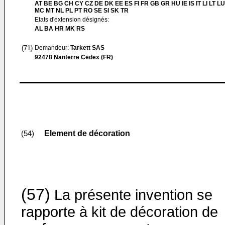
AT BE BG CH CY CZ DE DK EE ES FI FR GB GR HU IE IS IT LI LT LU
MC MT NL PL PT RO SE SI SK TR
Etats d'extension désignés:
AL BA HR MK RS
(71)
Demandeur:
Tarkett SAS
92478 Nanterre Cedex (FR)
Element de décoration
(54)
(57)
La présente invention se
rapporte à kit de décoration de