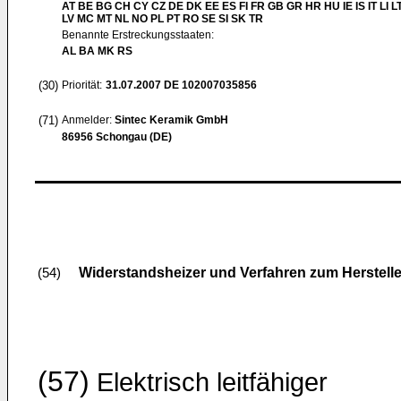
AT BE BG CH CY CZ DE DK EE ES FI FR GB GR HR HU IE IS IT LI L
LV MC MT NL NO PL PT RO SE SI SK TR
Benannte Erstreckungsstaaten:
AL BA MK RS
(30)
Priorität:
31.07.2007
DE 102007035856
(71)
Anmelder:
Sintec Keramik GmbH
86956 Schongau (DE)
Widerstandsheizer und Verfahren zum Herstell
(54)
(57)
Elektrisch leitfähiger