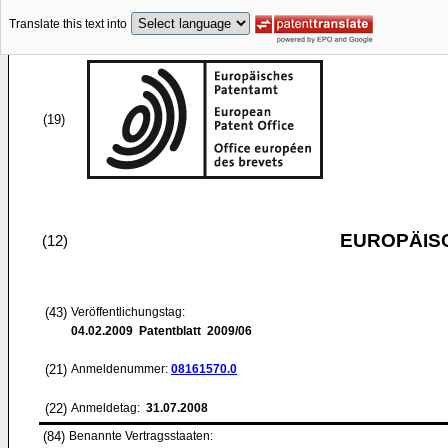
Translate this text into
(19)
EUROPÄIS
(12)
(43)
Veröffentlichungstag:
04.02.2009
Patentblatt 2009/06
(21)
Anmeldenummer:
08161570.0
(22)
Anmeldetag:
31.07.2008
(84)
Benannte Vertragsstaaten: