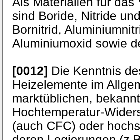
Als Materialien für da
sind Boride, Nitride un
Bornitrid, Aluminiumnitr
Aluminiumoxid sowie d
[0012]
Die Kenntnis des
Heizelemente im Allge
marktüblichen, bekannt
Hochtemperatur-Widers
(auch CFC) oder hoch
deren Legierungen (z.B