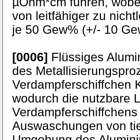
µOhm*cm führen, wobei
von leitfähiger zu nich
je 50 Gew% (+/- 10 Gew
[0006]
Flüssiges Alumi
des Metallisierungspr
Verdampferschiffchen K
wodurch die nutzbare 
Verdampferschiffchens 
Auswaschungen von tie
Umgebung des Aluminiu