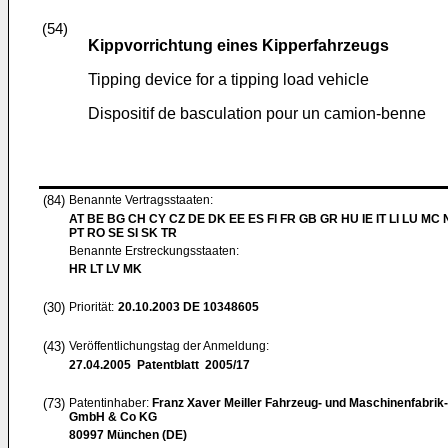
(54)
Kippvorrichtung eines Kipperfahrzeugs
Tipping device for a tipping load vehicle
Dispositif de basculation pour un camion-benne
(84)
Benannte Vertragsstaaten:
AT BE BG CH CY CZ DE DK EE ES FI FR GB GR HU IE IT LI LU MC 
PT RO SE SI SK TR
Benannte Erstreckungsstaaten:
HR LT LV MK
(30)
Priorität:
20.10.2003
DE 10348605
(43)
Veröffentlichungstag der Anmeldung:
27.04.2005
Patentblatt 2005/17
(73)
Patentinhaber:
Franz Xaver Meiller Fahrzeug- und Maschinenfabrik-
GmbH & Co KG
80997 München (DE)