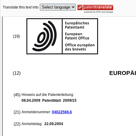
Translate this text into
(19)
EUROPÄI
(12)
(45)
Hinweis auf die Patenterteilung:
08.04.2009
Patentblatt 2009/15
(21)
Anmeldenummer:
04022566.6
(22)
Anmeldetag:
22.09.2004