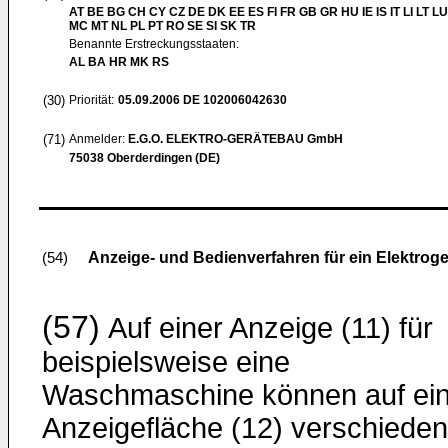
AT BE BG CH CY CZ DE DK EE ES FI FR GB GR HU IE IS IT LI LT LU
MC MT NL PL PT RO SE SI SK TR
Benannte Erstreckungsstaaten:
AL BA HR MK RS
(30)
Priorität:
05.09.2006
DE 102006042630
(71)
Anmelder:
E.G.O. ELEKTRO-GERÄTEBAU GmbH
75038 Oberderdingen (DE)
Anzeige- und Bedienverfahren für ein Elektroge
(54)
(57)
Auf einer Anzeige (11) für
beispielsweise eine
Waschmaschine können auf ein
Anzeigefläche (12) verschiede