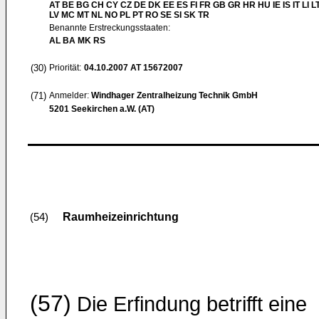
AT BE BG CH CY CZ DE DK EE ES FI FR GB GR HR HU IE IS IT LI L
LV MC MT NL NO PL PT RO SE SI SK TR
Benannte Erstreckungsstaaten:
AL BA MK RS
(30)
Priorität:
04.10.2007
AT 15672007
(71)
Anmelder:
Windhager Zentralheizung Technik GmbH
5201 Seekirchen a.W. (AT)
Raumheizeinrichtung
(54)
(57)
Die Erfindung betrifft eine