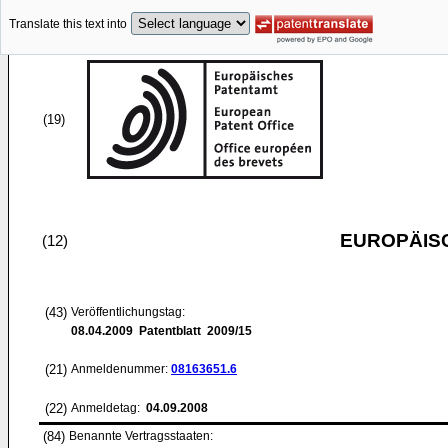
Translate this text into
(19)
EUROPÄIS
(12)
(43)
Veröffentlichungstag:
08.04.2009
Patentblatt 2009/15
(21)
Anmeldenummer:
08163651.6
(22)
Anmeldetag:
04.09.2008
(84)
Benannte Vertragsstaaten: