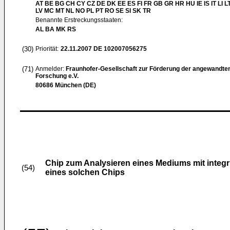
AT BE BG CH CY CZ DE DK EE ES FI FR GB GR HR HU IE IS IT LI L
LV MC MT NL NO PL PT RO SE SI SK TR
Benannte Erstreckungsstaaten:
AL BA MK RS
(30)
Priorität:
22.11.2007
DE 102007056275
(71)
Anmelder:
Fraunhofer-Gesellschaft zur Förderung der angewandte
Forschung e.V.
80686 München (DE)
Chip zum Analysieren eines Mediums mit integr
(54)
eines solchen Chips