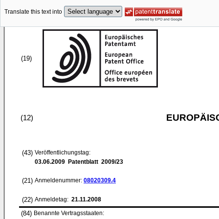
Translate this text into
(19)
EUROPÄIS
(12)
(43)
Veröffentlichungstag:
03.06.2009
Patentblatt 2009/23
(21)
Anmeldenummer:
08020309.4
(22)
Anmeldetag:
21.11.2008
(84)
Benannte Vertragsstaaten: