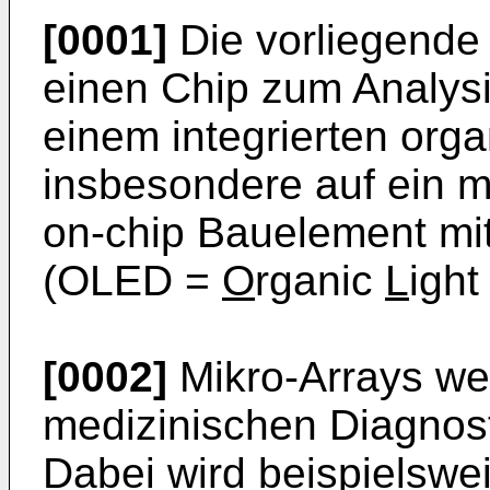
[0001]
Die vorliegende 
einen Chip zum Analys
einem integrierten orga
insbesondere auf ein mo
on-chip Bauelement mit
(OLED =
O
rganic
L
igh
[0002]
Mikro-Arrays we
medizinischen Diagnosti
Dabei wird beispielswei