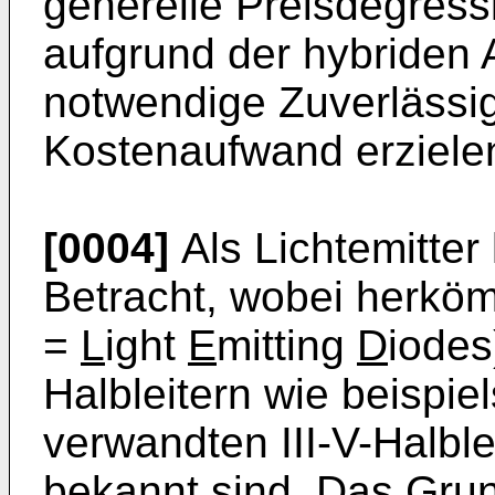
generelle Preisdegressi
aufgrund der hybriden
notwendige Zuverlässig
Kostenaufwand erziele
[0004]
Als Lichtemitte
Betracht, wobei herkö
=
L
ight
E
mitting
D
iodes
Halbleitern wie beispi
verwandten III-V-Halble
bekannt sind. Das Grun