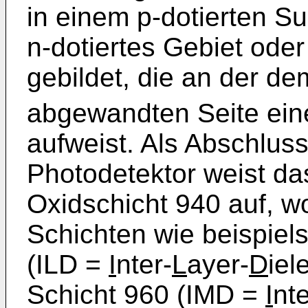
in einem p-dotierten Su
n-dotiertes Gebiet od
gebildet, die an der d
abgewandten Seite ein
aufweist. Als Abschluss
Photodetektor weist da
Oxidschicht 940 auf, w
Schichten wie beispiel
(ILD =
I
nter-
L
ayer-
D
iel
Schicht 960 (IMD =
I
nte