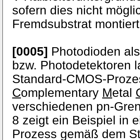
sofern dies nicht mögli
Fremdsubstrat montier
[0005]
Photodioden als
bzw. Photodetektoren l
Standard-CMOS-Proze
C
omplementary
M
etal
verschiedenen pn-Gren
8 zeigt ein Beispiel 
Prozess gemäß dem Stan