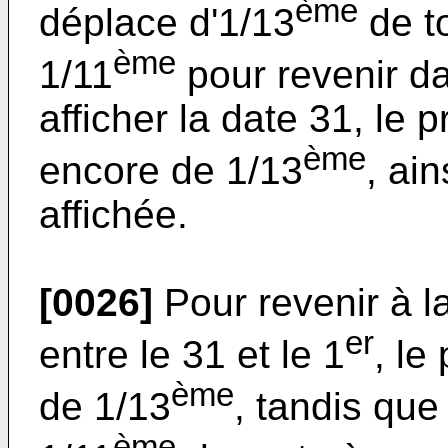
ème
déplace d'1/13
de t
ème
1/11
pour revenir da
afficher la date 31, le
ème
encore de 1/13
, ain
affichée.
[0026]
Pour revenir à l
er
entre le 31 et le 1
, le
ème
de 1/13
, tandis qu
ème