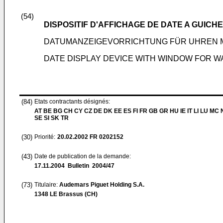
(54)
DISPOSITIF D'AFFICHAGE DE DATE A GUIC
DATUMANZEIGEVORRICHTUNG FÜR UHREN 
DATE DISPLAY DEVICE WITH WINDOW FOR 
(84)
Etats contractants désignés:
AT BE BG CH CY CZ DE DK EE ES FI FR GB GR HU IE IT LI LU MC 
SE SI SK TR
(30)
Priorité:
20.02.2002
FR 0202152
(43)
Date de publication de la demande:
17.11.2004
Bulletin 2004/47
(73)
Titulaire:
Audemars Piguet Holding S.A.
1348 LE Brassus (CH)