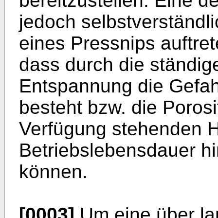
bereitzustellen. Eine de
jedoch selbstverständl
eines Pressnips auftre
dass durch die ständi
Entspannung die Gefah
besteht bzw. die Porosi
Verfügung stehenden H
Betriebslebensdauer h
können.
[0003]
Um eine über l