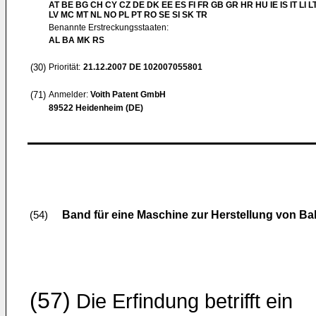
AT BE BG CH CY CZ DE DK EE ES FI FR GB GR HR HU IE IS IT LI L
LV MC MT NL NO PL PT RO SE SI SK TR
Benannte Erstreckungsstaaten:
AL BA MK RS
(30)
Priorität:
21.12.2007
DE 102007055801
(71)
Anmelder:
Voith Patent GmbH
89522 Heidenheim (DE)
Band für eine Maschine zur Herstellung von Ba
(54)
(57)
Die Erfindung betrifft ein