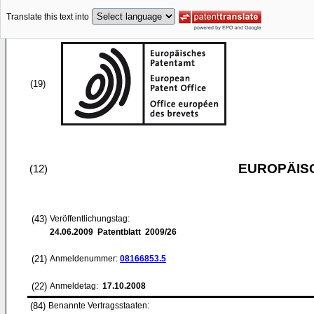
Translate this text into
(19)
EUROPÄIS
(12)
(43)
Veröffentlichungstag:
24.06.2009
Patentblatt 2009/26
(21)
Anmeldenummer:
08166853.5
(22)
Anmeldetag:
17.10.2008
(84)
Benannte Vertragsstaaten: