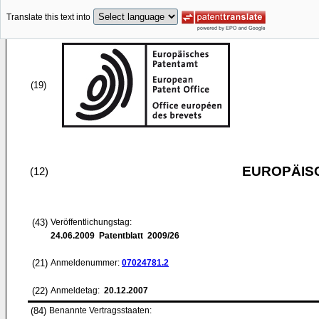
Translate this text into
(19)
EUROPÄIS
(12)
(43)
Veröffentlichungstag:
24.06.2009
Patentblatt 2009/26
(21)
Anmeldenummer:
07024781.2
(22)
Anmeldetag:
20.12.2007
(84)
Benannte Vertragsstaaten: