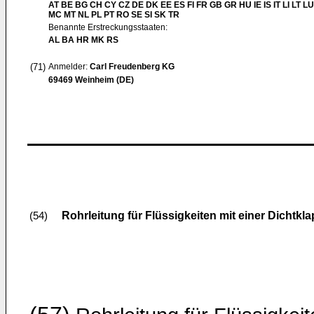
AT BE BG CH CY CZ DE DK EE ES FI FR GB GR HU IE IS IT LI LT LU
MC MT NL PL PT RO SE SI SK TR
Benannte Erstreckungsstaaten:
AL BA HR MK RS
(71)
Anmelder:
Carl Freudenberg KG
69469 Weinheim (DE)
Rohrleitung für Flüssigkeiten mit einer Dichtkl
(54)