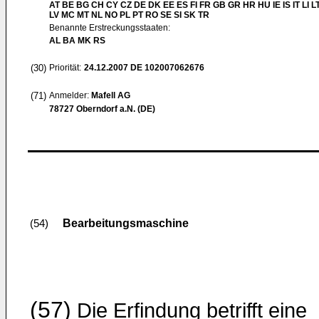
AT BE BG CH CY CZ DE DK EE ES FI FR GB GR HR HU IE IS IT LI L
LV MC MT NL NO PL PT RO SE SI SK TR
Benannte Erstreckungsstaaten:
AL BA MK RS
(30)
Priorität:
24.12.2007
DE 102007062676
(71)
Anmelder:
Mafell AG
78727 Oberndorf a.N. (DE)
Bearbeitungsmaschine
(54)
(57)
Die Erfindung betrifft eine