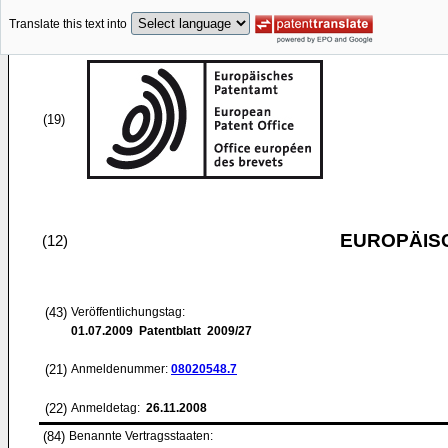
Translate this text into
(19)
EUROPÄIS
(12)
(43)
Veröffentlichungstag:
01.07.2009
Patentblatt 2009/27
(21)
Anmeldenummer:
08020548.7
(22)
Anmeldetag:
26.11.2008
(84)
Benannte Vertragsstaaten: