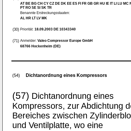
AT BE BG CH CY CZ DE DK EE ES FI FR GB GR HU IE IT LI LU MC 
PT RO SE SI SK TR
Benannte Erstreckungsstaaten:
AL HR LT LV MK
(30)
Priorität:
18.09.2003
DE 10343340
(71)
Anmelder:
Valeo Compressor Europe GmbH
68766 Hockenheim (DE)
Dichtanordnung eines Kompressors
(54)
(57)
Dichtanordnung eines
Kompressors, zur Abdichtung d
Bereiches zwischen Zylinderbl
und Ventilplatte, wo eine